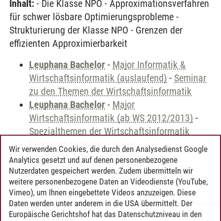
Inhalt:
- Die Klasse NPO - Approximationsverfahren
für schwer lösbare Optimierungsprobleme -
Strukturierung der Klasse NPO - Grenzen der
effizienten Approximierbarkeit
Leuphana Bachelor
-
Major Informatik &
Wirtschaftsinformatik (auslaufend)
-
Seminar
zu den Themen der Wirtschaftsinformatik
Leuphana Bachelor
-
Major
Wirtschaftsinformatik (ab WS 2012/2013)
-
Spezialthemen der Wirtschaftsinformatik
Leuphana Bachelor
-
Major
Wir verwenden Cookies, die durch den Analysedienst Google
Wirtschaftsinformatik (auslaufend)
-
Analytics gesetzt und auf denen personenbezogene
Spezialthemen der Wirtschaftsinformatik
Nutzerdaten gespeichert werden. Zudem übermitteln wir
weitere personenbezogene Daten an Videodienste (YouTube,
Vimeo), um Ihnen eingebettete Videos anzuzeigen. Diese
Daten werden unter anderem in die USA übermittelt. Der
Europäische Gerichtshof hat das Datenschutzniveau in den
Timo Leder
/
30.06.2024