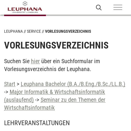
LEUPHANA
SERVICE
VORLESUNGSVERZEICHNIS
VORLESUNGSVERZEICHNIS
Suchen Sie
hier
über ein Suchformular im
Vorlesungsverzeichnis der Leuphana.
Start
>
Leuphana Bachelor (B.A./B.Eng./B.Sc./LL.B.)
->
Major Informatik & Wirtschaftsinformatik
(auslaufend)
->
Seminar zu den Themen der
Wirtschaftsinformatik
LEHRVERANSTALTUNGEN