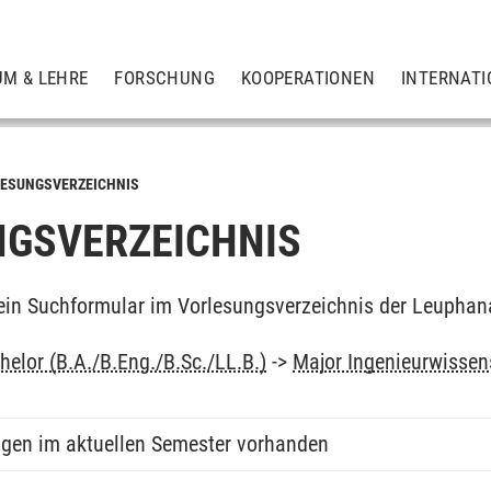
UM & LEHRE
FORSCHUNG
KOOPERATIONEN
INTERNATI
ESUNGSVERZEICHNIS
GSVERZEICHNIS
ein Suchformular im Vorlesungsverzeichnis der Leuphan
elor (B.A./B.Eng./B.Sc./LL.B.)
->
Major Ingenieurwissens
ngen im aktuellen Semester vorhanden