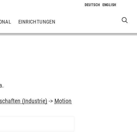
ONAL
EINRICHTUNGEN
a.
chaften (Industrie)
->
Motion