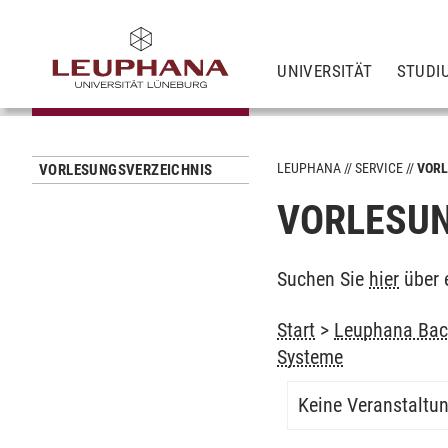
UNIVERSITÄT
STUDI
LEUPHANA
SERVICE
VORL
VORLESUNGSVERZEICHNIS
VORLESUN
Suchen Sie
hier
über 
Start
>
Leuphana Bach
Systeme
Keine Veranstaltu