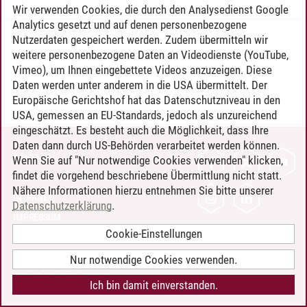
Wir verwenden Cookies, die durch den Analysedienst Google
Analytics gesetzt und auf denen personenbezogene
Nutzerdaten gespeichert werden. Zudem übermitteln wir
Timo Leder
/
30.06.2024
weitere personenbezogene Daten an Videodienste (YouTube,
Vimeo), um Ihnen eingebettete Videos anzuzeigen. Diese
Daten werden unter anderem in die USA übermittelt. Der
Europäische Gerichtshof hat das Datenschutzniveau in den
USA, gemessen an EU-Standards, jedoch als unzureichend
eingeschätzt. Es besteht auch die Möglichkeit, dass Ihre
Daten dann durch US-Behörden verarbeitet werden können.
KONTAKT
Wenn Sie auf "Nur notwendige Cookies verwenden" klicken,
findet die vorgehend beschriebene Übermittlung nicht statt.
LEUPHANA ALS ARBEITGEBER
Nähere Informationen hierzu entnehmen Sie bitte unserer
INTRANET
Datenschutzerklärung
.
IMPRESSUM
Cookie-Einstellungen
DATENSCHUTZ
BARRIEREFREIHEIT
Nur notwendige Cookies verwenden.
COOKIE-EINSTELLUNGEN
Ich bin damit einverstanden.