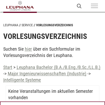
LEUPHANA
SERVICE
VORLESUNGSVERZEICHNIS
VORLESUNGSVERZEICHNIS
Suchen Sie
hier
über ein Suchformular im
Vorlesungsverzeichnis der Leuphana.
Start
>
Leuphana Bachelor (B.A./B.Eng./B.Sc./LL.B.)
->
Major Ingenieurwissenschaften (Industrie)
->
Intelligente Systeme
Keine Veranstaltungen im aktuellen Semester
vorhanden