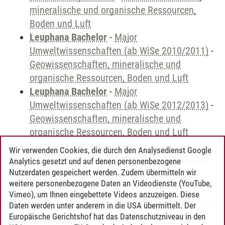
mineralische und organische Ressourcen,
Boden und Luft
Leuphana Bachelor
-
Major
Umweltwissenschaften (ab WiSe 2010/2011)
-
Geowissenschaften, mineralische und
organische Ressourcen, Boden und Luft
Leuphana Bachelor
-
Major
Umweltwissenschaften (ab WiSe 2012/2013)
-
Geowissenschaften, mineralische und
organische Ressourcen, Boden und Luft
Leuphana Bachelor
-
Major
Wir verwenden Cookies, die durch den Analysedienst Google
Umweltwissenschaften (ab WiSe 2010/2011)
-
Analytics gesetzt und auf denen personenbezogene
Klima und Atmosphäre
Nutzerdaten gespeichert werden. Zudem übermitteln wir
weitere personenbezogene Daten an Videodienste (YouTube,
Vimeo), um Ihnen eingebettete Videos anzuzeigen. Diese
Daten werden unter anderem in die USA übermittelt. Der
Europäische Gerichtshof hat das Datenschutzniveau in den
Timo Leder
/
30.06.2024