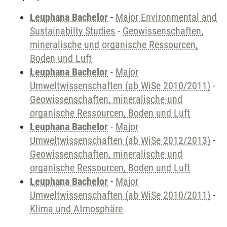
Leuphana Bachelor
-
Major Environmental and
Sustainabilty Studies
-
Geowissenschaften,
mineralische und organische Ressourcen,
Boden und Luft
Leuphana Bachelor
-
Major
Umweltwissenschaften (ab WiSe 2010/2011)
-
Geowissenschaften, mineralische und
organische Ressourcen, Boden und Luft
Leuphana Bachelor
-
Major
Umweltwissenschaften (ab WiSe 2012/2013)
-
Geowissenschaften, mineralische und
organische Ressourcen, Boden und Luft
Leuphana Bachelor
-
Major
Umweltwissenschaften (ab WiSe 2010/2011)
-
Klima und Atmosphäre