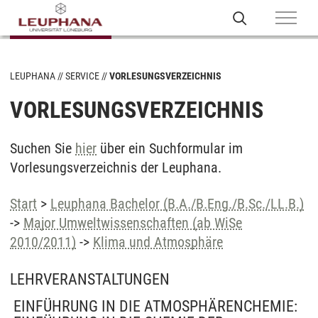
LEUPHANA
SERVICE
VORLESUNGSVERZEICHNIS
VORLESUNGSVERZEICHNIS
Suchen Sie
hier
über ein Suchformular im
Vorlesungsverzeichnis der Leuphana.
Start
>
Leuphana Bachelor (B.A./B.Eng./B.Sc./LL.B.)
->
Major Umweltwissenschaften (ab WiSe
2010/2011)
->
Klima und Atmosphäre
LEHRVERANSTALTUNGEN
EINFÜHRUNG IN DIE ATMOSPHÄRENCHEMIE: