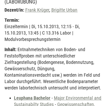
(LABORÜBUNG)
Dozent/in:
Frank Krüger
,
Brigitte Urban
Termin:
Einzeltermin | Di, 15.10.2013, 12:15 - Di,
15.10.2013, 13:45 | C 13.316 Labor |
Modulvorbesprechungstermin
Inhalt:
Entnahmetechniken von Boden- und
Feststoffproben mit unterschiedlicher
Zielfragestellung (Bodengenese, Bodennutzung,
Gewässerschutz, Düngung,
Kontaminationsverdacht usw.) werden im Feld und
Labor durchgeführt. Wesentliche Bodenparameter
werden labortechnisch untersucht und interpretiert.
Leuphana Bachelor
-
Major Environmental and
Sustainabilty Studies
-
Geowissenschaften,