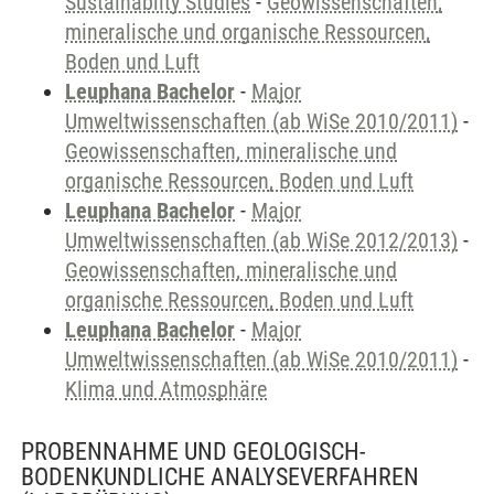
Sustainabilty Studies
-
Geowissenschaften,
mineralische und organische Ressourcen,
Boden und Luft
Leuphana Bachelor
-
Major
Umweltwissenschaften (ab WiSe 2010/2011)
-
Geowissenschaften, mineralische und
organische Ressourcen, Boden und Luft
Leuphana Bachelor
-
Major
Umweltwissenschaften (ab WiSe 2012/2013)
-
Geowissenschaften, mineralische und
organische Ressourcen, Boden und Luft
Leuphana Bachelor
-
Major
Umweltwissenschaften (ab WiSe 2010/2011)
-
Klima und Atmosphäre
PROBENNAHME UND GEOLOGISCH-
BODENKUNDLICHE ANALYSEVERFAHREN