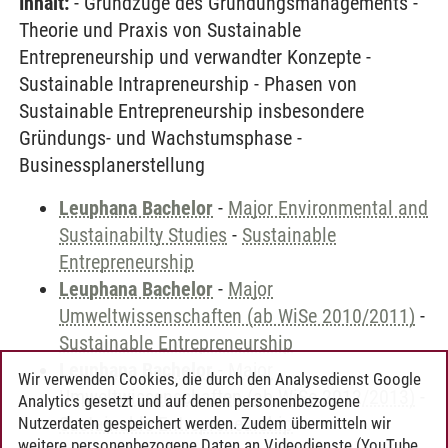
Inhalt:
- Grundzüge des Gründungsmanagements -
Theorie und Praxis von Sustainable
Entrepreneurship und verwandter Konzepte -
Sustainable Intrapreneurship - Phasen von
Sustainable Entrepreneurship insbesondere
Gründungs- und Wachstumsphase -
Businessplanerstellung
Leuphana Bachelor
-
Major Environmental and
Sustainabilty Studies
-
Sustainable
Entrepreneurship
Leuphana Bachelor
-
Major
Umweltwissenschaften (ab WiSe 2010/2011)
-
Sustainable Entrepreneurship
Leuphana Bachelor
-
Major
Wir verwenden Cookies, die durch den Analysedienst Google
Umweltwissenschaften (ab WiSe 2012/2013)
-
Analytics gesetzt und auf denen personenbezogene
Sustainable Entrepreneurship
Nutzerdaten gespeichert werden. Zudem übermitteln wir
weitere personenbezogene Daten an Videodienste (YouTube,