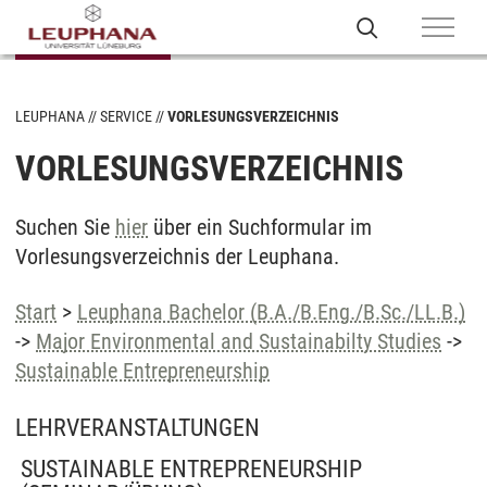
LEUPHANA
SERVICE
VORLESUNGSVERZEICHNIS
VORLESUNGSVERZEICHNIS
Suchen Sie
hier
über ein Suchformular im
Vorlesungsverzeichnis der Leuphana.
Start
>
Leuphana Bachelor (B.A./B.Eng./B.Sc./LL.B.)
->
Major Environmental and Sustainabilty Studies
->
Sustainable Entrepreneurship
LEHRVERANSTALTUNGEN
SUSTAINABLE ENTREPRENEURSHIP