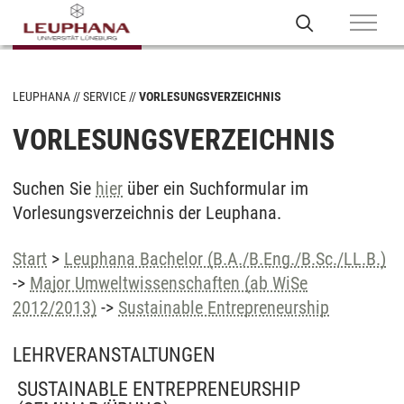
LEUPHANA
SERVICE
VORLESUNGSVERZEICHNIS
VORLESUNGSVERZEICHNIS
Suchen Sie
hier
über ein Suchformular im
Vorlesungsverzeichnis der Leuphana.
Start
>
Leuphana Bachelor (B.A./B.Eng./B.Sc./LL.B.)
->
Major Umweltwissenschaften (ab WiSe
2012/2013)
->
Sustainable Entrepreneurship
LEHRVERANSTALTUNGEN
SUSTAINABLE ENTREPRENEURSHIP