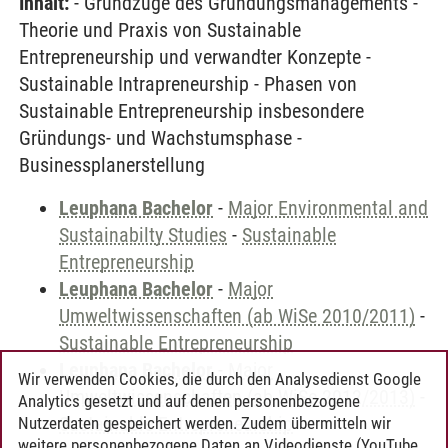
Inhalt:
- Grundzüge des Gründungsmanagements -
Theorie und Praxis von Sustainable
Entrepreneurship und verwandter Konzepte -
Sustainable Intrapreneurship - Phasen von
Sustainable Entrepreneurship insbesondere
Gründungs- und Wachstumsphase -
Businessplanerstellung
Leuphana Bachelor
-
Major Environmental and
Sustainabilty Studies
-
Sustainable
Entrepreneurship
Leuphana Bachelor
-
Major
Umweltwissenschaften (ab WiSe 2010/2011)
-
Sustainable Entrepreneurship
Leuphana Bachelor
-
Major
Wir verwenden Cookies, die durch den Analysedienst Google
Umweltwissenschaften (ab WiSe 2012/2013)
-
Analytics gesetzt und auf denen personenbezogene
Sustainable Entrepreneurship
Nutzerdaten gespeichert werden. Zudem übermitteln wir
weitere personenbezogene Daten an Videodienste (YouTube,