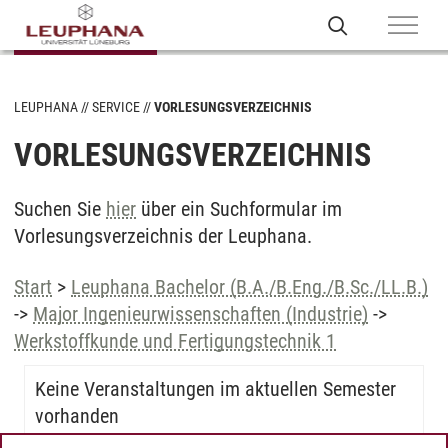
LEUPHANA
SERVICE
VORLESUNGSVERZEICHNIS
VORLESUNGSVERZEICHNIS
Suchen Sie
hier
über ein Suchformular im
Vorlesungsverzeichnis der Leuphana.
Start
>
Leuphana Bachelor (B.A./B.Eng./B.Sc./LL.B.)
->
Major Ingenieurwissenschaften (Industrie)
->
Werkstoffkunde und Fertigungstechnik 1
Keine Veranstaltungen im aktuellen Semester
vorhanden