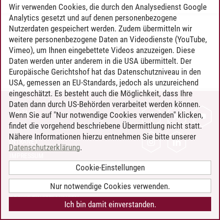
Wir verwenden Cookies, die durch den Analysedienst Google
Analytics gesetzt und auf denen personenbezogene
Nutzerdaten gespeichert werden. Zudem übermitteln wir
Timo Leder
/
30.06.2024
weitere personenbezogene Daten an Videodienste (YouTube,
Vimeo), um Ihnen eingebettete Videos anzuzeigen. Diese
Daten werden unter anderem in die USA übermittelt. Der
Europäische Gerichtshof hat das Datenschutzniveau in den
USA, gemessen an EU-Standards, jedoch als unzureichend
eingeschätzt. Es besteht auch die Möglichkeit, dass Ihre
Daten dann durch US-Behörden verarbeitet werden können.
KONTAKT
Wenn Sie auf "Nur notwendige Cookies verwenden" klicken,
findet die vorgehend beschriebene Übermittlung nicht statt.
LEUPHANA ALS ARBEITGEBER
Nähere Informationen hierzu entnehmen Sie bitte unserer
INTRANET
Datenschutzerklärung
.
IMPRESSUM
Cookie-Einstellungen
DATENSCHUTZ
BARRIEREFREIHEIT
Nur notwendige Cookies verwenden.
COOKIE-EINSTELLUNGEN
Ich bin damit einverstanden.