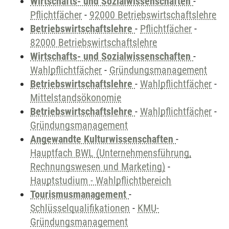
Wirtschafts- und Sozialwissenschaften
-
Pflichtfächer
-
92000 Betriebswirtschaftslehre
Betriebswirtschaftslehre
-
Pflichtfächer
-
82000 Betriebswirtschaftslehre
Wirtschafts- und Sozialwissenschaften
-
Wahlpflichtfächer
-
Gründungsmanagement
Betriebswirtschaftslehre
-
Wahlpflichtfächer
-
Mittelstandsökonomie
Betriebswirtschaftslehre
-
Wahlpflichtfächer
-
Gründungsmanagement
Angewandte Kulturwissenschaften
-
Hauptfach BWL (Unternehmensführung,
Rechnungswesen und Marketing)
-
Hauptstudium - Wahlpflichtbereich
Tourismusmanagement
-
Schlüsselqualifikationen
-
KMU-
Gründungsmanagement