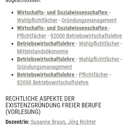
abgeschlossen.
Wirtschafts- und Sozialwissenschaften
-
Wahlpflichtfächer
-
Gründungsmanagement
Wirtschafts- und Sozialwissenschaften
-
Pflichtfächer
-
92000 Betriebswirtschaftslehre
Betriebswirtschaftslehre
-
Wahlpflichtfächer
-
Mittelstandsökonomie
Betriebswirtschaftslehre
-
Wahlpflichtfächer
-
Gründungsmanagement
Betriebswirtschaftslehre
-
Pflichtfächer
-
82000 Betriebswirtschaftslehre
RECHTLICHE ASPEKTE DER
EXISTENZGRÜNDUNG FREIER BERUFE
(VORLESUNG)
Dozent/in:
Susanne Braun
,
Jörg Richter