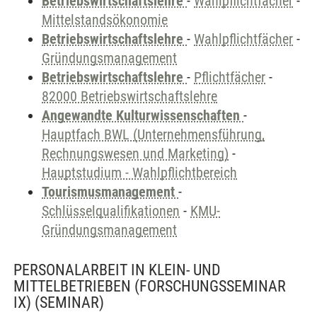
Betriebswirtschaftslehre
-
Wahlpflichtfächer
-
Mittelstandsökonomie
Betriebswirtschaftslehre
-
Wahlpflichtfächer
-
Gründungsmanagement
Betriebswirtschaftslehre
-
Pflichtfächer
-
82000 Betriebswirtschaftslehre
Angewandte Kulturwissenschaften
-
Hauptfach BWL (Unternehmensführung,
Rechnungswesen und Marketing)
-
Hauptstudium - Wahlpflichtbereich
Tourismusmanagement
-
Schlüsselqualifikationen
-
KMU-
Gründungsmanagement
PERSONALARBEIT IN KLEIN- UND
MITTELBETRIEBEN (FORSCHUNGSSEMINAR
IX)
(SEMINAR)