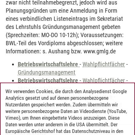
zwar nicht teilnahmebegrenzt, jedoch wird aus
Planungsgründen um eine Anmeldung in Form
eines verbindlichen Listeneintrags im Sekretariat
des Lehrstuhls Gründungsmanagement gebeten
(Sprechzeiten: MO-DO 10-12h); Voraussetzungen:
BWL-Teil des Vordiploms abgeschlossen; weitere
Informationen: s. Aushang bzw. www.gmlg.de
Betriebswirtschaftslehre
-
Wahlpflichtfächer
-
Gründungsmanagement
Betriebswirtschaftslehre
-
Wahlpflichtfächer
-
Mittelstandsökonomie
Wir verwenden Cookies, die durch den Analysedienst Google
Wirtschafts- und Sozialwissenschaften
-
Analytics gesetzt und auf denen personenbezogene
Wahlpflichtfächer
-
Gründungsmanagement
Nutzerdaten gespeichert werden. Zudem übermitteln wir
weitere personenbezogene Daten an Videodienste (YouTube,
Vimeo), um Ihnen eingebettete Videos anzuzeigen. Diese
Daten werden unter anderem in die USA übermittelt. Der
Europäische Gerichtshof hat das Datenschutzniveau in den
Timo Leder
/
30.06.2024