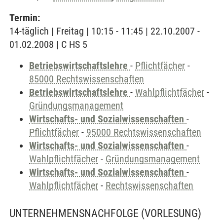
Termin:
14-täglich | Freitag | 10:15 - 11:45 | 22.10.2007 -
01.02.2008 | C HS 5
Betriebswirtschaftslehre
-
Pflichtfächer
-
85000 Rechtswissenschaften
Betriebswirtschaftslehre
-
Wahlpflichtfächer
-
Gründungsmanagement
Wirtschafts- und Sozialwissenschaften
-
Pflichtfächer
-
95000 Rechtswissenschaften
Wirtschafts- und Sozialwissenschaften
-
Wahlpflichtfächer
-
Gründungsmanagement
Wirtschafts- und Sozialwissenschaften
-
Wahlpflichtfächer
-
Rechtswissenschaften
UNTERNEHMENSNACHFOLGE
(VORLESUNG)