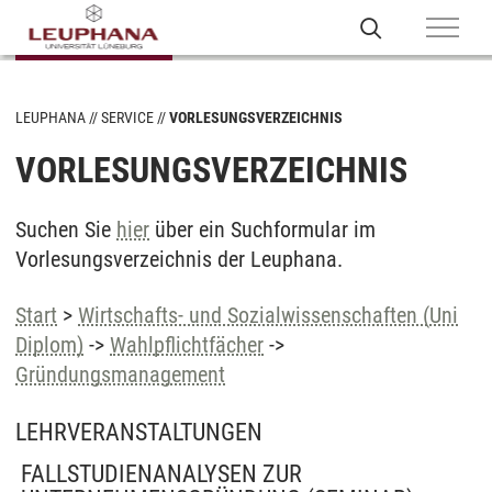
LEUPHANA
SERVICE
VORLESUNGSVERZEICHNIS
VORLESUNGSVERZEICHNIS
Suchen Sie
hier
über ein Suchformular im
Vorlesungsverzeichnis der Leuphana.
Start
>
Wirtschafts- und Sozialwissenschaften (Uni
Diplom)
->
Wahlpflichtfächer
->
Gründungsmanagement
LEHRVERANSTALTUNGEN
FALLSTUDIENANALYSEN ZUR