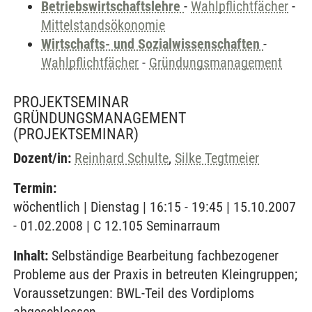
Betriebswirtschaftslehre
-
Wahlpflichtfächer
-
Mittelstandsökonomie
Wirtschafts- und Sozialwissenschaften
-
Wahlpflichtfächer
-
Gründungsmanagement
PROJEKTSEMINAR
GRÜNDUNGSMANAGEMENT
(PROJEKTSEMINAR)
Dozent/in:
Reinhard Schulte
,
Silke Tegtmeier
Termin:
wöchentlich | Dienstag | 16:15 - 19:45 | 15.10.2007
- 01.02.2008 | C 12.105 Seminarraum
Inhalt:
Selbständige Bearbeitung fachbezogener
Probleme aus der Praxis in betreuten Kleingruppen;
Voraussetzungen: BWL-Teil des Vordiploms