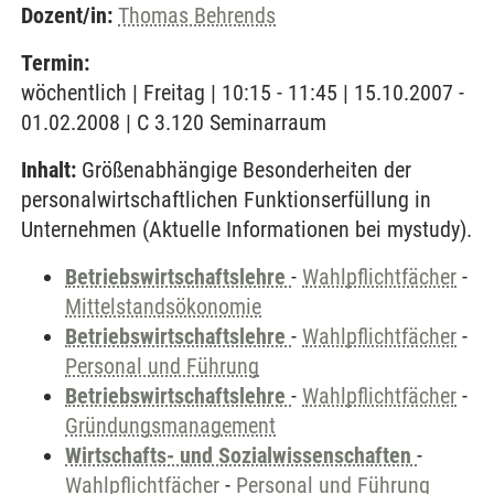
Dozent/in:
Thomas Behrends
Termin:
wöchentlich | Freitag | 10:15 - 11:45 | 15.10.2007 -
01.02.2008 | C 3.120 Seminarraum
Inhalt:
Größenabhängige Besonderheiten der
personalwirtschaftlichen Funktionserfüllung in
Unternehmen (Aktuelle Informationen bei mystudy).
Betriebswirtschaftslehre
-
Wahlpflichtfächer
-
Mittelstandsökonomie
Betriebswirtschaftslehre
-
Wahlpflichtfächer
-
Personal und Führung
Betriebswirtschaftslehre
-
Wahlpflichtfächer
-
Gründungsmanagement
Wirtschafts- und Sozialwissenschaften
-
Wahlpflichtfächer
-
Personal und Führung