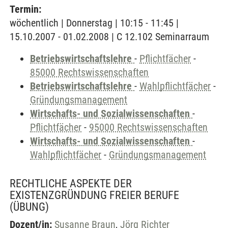
Termin:
wöchentlich | Donnerstag | 10:15 - 11:45 |
15.10.2007 - 01.02.2008 | C 12.102 Seminarraum
Betriebswirtschaftslehre
-
Pflichtfächer
-
85000 Rechtswissenschaften
Betriebswirtschaftslehre
-
Wahlpflichtfächer
-
Gründungsmanagement
Wirtschafts- und Sozialwissenschaften
-
Pflichtfächer
-
95000 Rechtswissenschaften
Wirtschafts- und Sozialwissenschaften
-
Wahlpflichtfächer
-
Gründungsmanagement
RECHTLICHE ASPEKTE DER
EXISTENZGRÜNDUNG FREIER BERUFE
(ÜBUNG)
Dozent/in:
Susanne Braun
,
Jörg Richter