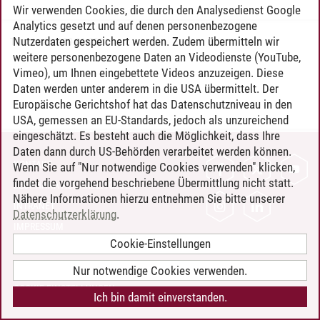
Wir verwenden Cookies, die durch den Analysedienst Google
Analytics gesetzt und auf denen personenbezogene
Nutzerdaten gespeichert werden. Zudem übermitteln wir
Timo Leder
/
30.06.2024
weitere personenbezogene Daten an Videodienste (YouTube,
Vimeo), um Ihnen eingebettete Videos anzuzeigen. Diese
Daten werden unter anderem in die USA übermittelt. Der
Europäische Gerichtshof hat das Datenschutzniveau in den
USA, gemessen an EU-Standards, jedoch als unzureichend
eingeschätzt. Es besteht auch die Möglichkeit, dass Ihre
Daten dann durch US-Behörden verarbeitet werden können.
KONTAKT
Wenn Sie auf "Nur notwendige Cookies verwenden" klicken,
findet die vorgehend beschriebene Übermittlung nicht statt.
LEUPHANA ALS ARBEITGEBER
Nähere Informationen hierzu entnehmen Sie bitte unserer
INTRANET
Datenschutzerklärung
.
IMPRESSUM
Cookie-Einstellungen
DATENSCHUTZ
BARRIEREFREIHEIT
Nur notwendige Cookies verwenden.
COOKIE-EINSTELLUNGEN
Ich bin damit einverstanden.