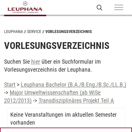
LEUPHANA
SERVICE
VORLESUNGSVERZEICHNIS
VORLESUNGSVERZEICHNIS
Suchen Sie
hier
über ein Suchformular im
Vorlesungsverzeichnis der Leuphana.
Start
>
Leuphana Bachelor (B.A./B.Eng./B.Sc./LL.B.)
->
Major Umweltwissenschaften (ab WiSe
2012/2013)
->
Transdisziplinäres Projekt Teil A
Keine Veranstaltungen im aktuellen Semester
vorhanden