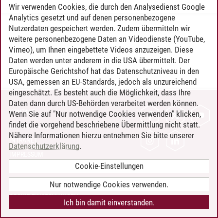
Wir verwenden Cookies, die durch den Analysedienst Google
Analytics gesetzt und auf denen personenbezogene
Nutzerdaten gespeichert werden. Zudem übermitteln wir
Timo Leder
/
30.06.2024
weitere personenbezogene Daten an Videodienste (YouTube,
Vimeo), um Ihnen eingebettete Videos anzuzeigen. Diese
Daten werden unter anderem in die USA übermittelt. Der
Europäische Gerichtshof hat das Datenschutzniveau in den
USA, gemessen an EU-Standards, jedoch als unzureichend
eingeschätzt. Es besteht auch die Möglichkeit, dass Ihre
Daten dann durch US-Behörden verarbeitet werden können.
KONTAKT
Wenn Sie auf "Nur notwendige Cookies verwenden" klicken,
findet die vorgehend beschriebene Übermittlung nicht statt.
LEUPHANA ALS ARBEITGEBER
Nähere Informationen hierzu entnehmen Sie bitte unserer
INTRANET
Datenschutzerklärung
.
IMPRESSUM
Cookie-Einstellungen
DATENSCHUTZ
BARRIEREFREIHEIT
Nur notwendige Cookies verwenden.
COOKIE-EINSTELLUNGEN
Ich bin damit einverstanden.