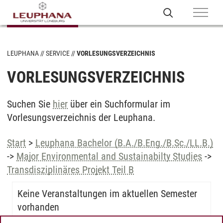
LEUPHANA
SERVICE
VORLESUNGSVERZEICHNIS
VORLESUNGSVERZEICHNIS
Suchen Sie
hier
über ein Suchformular im
Vorlesungsverzeichnis der Leuphana.
Start
>
Leuphana Bachelor (B.A./B.Eng./B.Sc./LL.B.)
->
Major Environmental and Sustainabilty Studies
->
Transdisziplinäres Projekt Teil B
Keine Veranstaltungen im aktuellen Semester
vorhanden