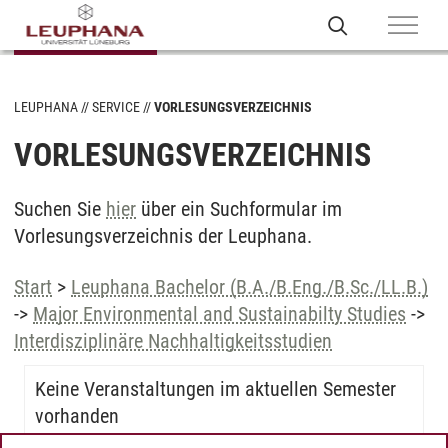
LEUPHANA
SERVICE
VORLESUNGSVERZEICHNIS
VORLESUNGSVERZEICHNIS
Suchen Sie
hier
über ein Suchformular im
Vorlesungsverzeichnis der Leuphana.
Start
>
Leuphana Bachelor (B.A./B.Eng./B.Sc./LL.B.)
->
Major Environmental and Sustainabilty Studies
->
Interdisziplinäre Nachhaltigkeitsstudien
Keine Veranstaltungen im aktuellen Semester
vorhanden