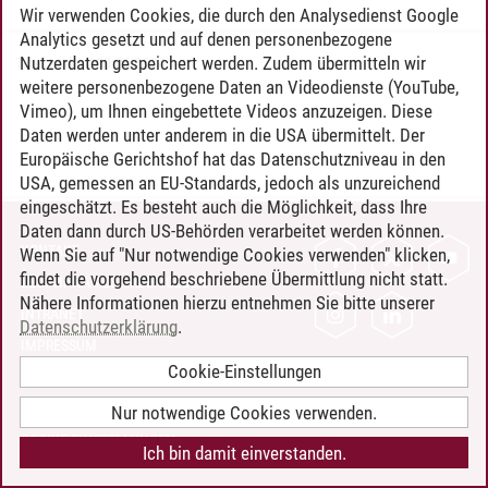
Wir verwenden Cookies, die durch den Analysedienst Google
Analytics gesetzt und auf denen personenbezogene
Nutzerdaten gespeichert werden. Zudem übermitteln wir
Timo Leder
/
30.06.2024
weitere personenbezogene Daten an Videodienste (YouTube,
Vimeo), um Ihnen eingebettete Videos anzuzeigen. Diese
Daten werden unter anderem in die USA übermittelt. Der
Europäische Gerichtshof hat das Datenschutzniveau in den
USA, gemessen an EU-Standards, jedoch als unzureichend
eingeschätzt. Es besteht auch die Möglichkeit, dass Ihre
Daten dann durch US-Behörden verarbeitet werden können.
KONTAKT
Wenn Sie auf "Nur notwendige Cookies verwenden" klicken,
findet die vorgehend beschriebene Übermittlung nicht statt.
LEUPHANA ALS ARBEITGEBER
Nähere Informationen hierzu entnehmen Sie bitte unserer
INTRANET
Datenschutzerklärung
.
IMPRESSUM
Cookie-Einstellungen
DATENSCHUTZ
BARRIEREFREIHEIT
Nur notwendige Cookies verwenden.
COOKIE-EINSTELLUNGEN
Ich bin damit einverstanden.