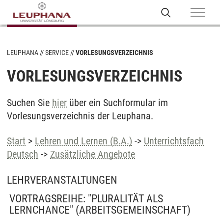
LEUPHANA
SERVICE
VORLESUNGSVERZEICHNIS
VORLESUNGSVERZEICHNIS
Suchen Sie
hier
über ein Suchformular im
Vorlesungsverzeichnis der Leuphana.
Start
>
Lehren und Lernen (B.A.)
->
Unterrichtsfach
Deutsch
->
Zusätzliche Angebote
LEHRVERANSTALTUNGEN
VORTRAGSREIHE: "PLURALITÄT ALS
LERNCHANCE"
(ARBEITSGEMEINSCHAFT)