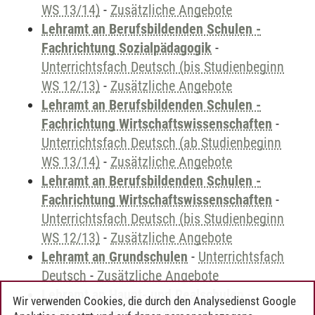
WS 13/14)
-
Zusätzliche Angebote
Lehramt an Berufsbildenden Schulen -
Fachrichtung Sozialpädagogik
-
Unterrichtsfach Deutsch (bis Studienbeginn
WS 12/13)
-
Zusätzliche Angebote
Lehramt an Berufsbildenden Schulen -
Fachrichtung Wirtschaftswissenschaften
-
Unterrichtsfach Deutsch (ab Studienbeginn
WS 13/14)
-
Zusätzliche Angebote
Lehramt an Berufsbildenden Schulen -
Fachrichtung Wirtschaftswissenschaften
-
Unterrichtsfach Deutsch (bis Studienbeginn
WS 12/13)
-
Zusätzliche Angebote
Lehramt an Grundschulen
-
Unterrichtsfach
Deutsch
-
Zusätzliche Angebote
Lehramt an Haupt- und Realschulen
-
Wir verwenden Cookies, die durch den Analysedienst Google
Unterrichtsfach Deutsch
-
Zusätzliche