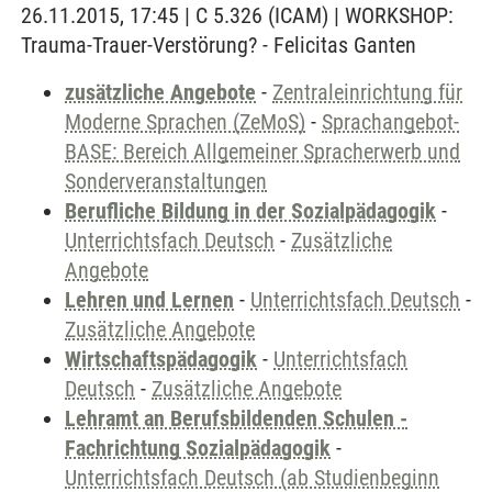
26.11.2015, 17:45 | C 5.326 (ICAM) | WORKSHOP:
Trauma-Trauer-Verstörung? - Felicitas Ganten
zusätzliche Angebote
-
Zentraleinrichtung für
Moderne Sprachen (ZeMoS)
-
Sprachangebot-
BASE: Bereich Allgemeiner Spracherwerb und
Sonderveranstaltungen
Berufliche Bildung in der Sozialpädagogik
-
Unterrichtsfach Deutsch
-
Zusätzliche
Angebote
Lehren und Lernen
-
Unterrichtsfach Deutsch
-
Zusätzliche Angebote
Wirtschaftspädagogik
-
Unterrichtsfach
Deutsch
-
Zusätzliche Angebote
Lehramt an Berufsbildenden Schulen -
Fachrichtung Sozialpädagogik
-
Unterrichtsfach Deutsch (ab Studienbeginn