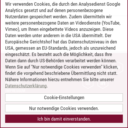
Wir verwenden Cookies, die durch den Analysedienst Google
Analytics gesetzt und auf denen personenbezogene
Nutzerdaten gespeichert werden. Zudem übermitteln wir
weitere personenbezogene Daten an Videodienste (YouTube,
Timo Leder
/
30.06.2024
Vimeo), um Ihnen eingebettete Videos anzuzeigen. Diese
Daten werden unter anderem in die USA übermittelt. Der
Europäische Gerichtshof hat das Datenschutzniveau in den
USA, gemessen an EU-Standards, jedoch als unzureichend
eingeschätzt. Es besteht auch die Möglichkeit, dass Ihre
Daten dann durch US-Behörden verarbeitet werden können.
KONTAKT
Wenn Sie auf "Nur notwendige Cookies verwenden" klicken,
findet die vorgehend beschriebene Übermittlung nicht statt.
LEUPHANA ALS ARBEITGEBER
Nähere Informationen hierzu entnehmen Sie bitte unserer
INTRANET
Datenschutzerklärung
.
IMPRESSUM
Cookie-Einstellungen
DATENSCHUTZ
BARRIEREFREIHEIT
Nur notwendige Cookies verwenden.
COOKIE-EINSTELLUNGEN
Ich bin damit einverstanden.