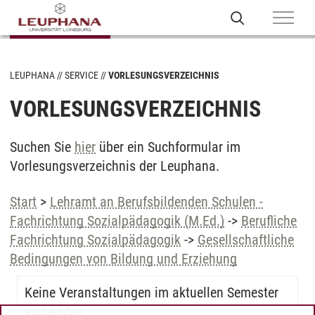
LEUPHANA
SERVICE
VORLESUNGSVERZEICHNIS
VORLESUNGSVERZEICHNIS
Suchen Sie
hier
über ein Suchformular im
Vorlesungsverzeichnis der Leuphana.
Start
>
Lehramt an Berufsbildenden Schulen -
Fachrichtung Sozialpädagogik (M.Ed.)
->
Berufliche
Fachrichtung Sozialpädagogik
->
Gesellschaftliche
Bedingungen von Bildung und Erziehung
Keine Veranstaltungen im aktuellen Semester
vorhanden