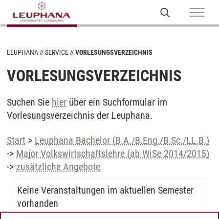
LEUPHANA
SERVICE
VORLESUNGSVERZEICHNIS
VORLESUNGSVERZEICHNIS
Suchen Sie
hier
über ein Suchformular im
Vorlesungsverzeichnis der Leuphana.
Start
>
Leuphana Bachelor (B.A./B.Eng./B.Sc./LL.B.)
->
Major Volkswirtschaftslehre (ab WiSe 2014/2015)
->
zusätzliche Angebote
Keine Veranstaltungen im aktuellen Semester
vorhanden