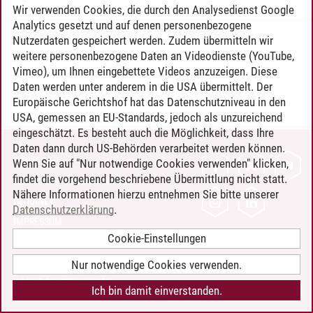
Wir verwenden Cookies, die durch den Analysedienst Google
Analytics gesetzt und auf denen personenbezogene
Nutzerdaten gespeichert werden. Zudem übermitteln wir
Timo Leder
/
30.06.2024
weitere personenbezogene Daten an Videodienste (YouTube,
Vimeo), um Ihnen eingebettete Videos anzuzeigen. Diese
Daten werden unter anderem in die USA übermittelt. Der
Europäische Gerichtshof hat das Datenschutzniveau in den
USA, gemessen an EU-Standards, jedoch als unzureichend
eingeschätzt. Es besteht auch die Möglichkeit, dass Ihre
Daten dann durch US-Behörden verarbeitet werden können.
KONTAKT
Wenn Sie auf "Nur notwendige Cookies verwenden" klicken,
findet die vorgehend beschriebene Übermittlung nicht statt.
LEUPHANA ALS ARBEITGEBER
Nähere Informationen hierzu entnehmen Sie bitte unserer
INTRANET
Datenschutzerklärung
.
IMPRESSUM
Cookie-Einstellungen
DATENSCHUTZ
BARRIEREFREIHEIT
Nur notwendige Cookies verwenden.
COOKIE-EINSTELLUNGEN
Ich bin damit einverstanden.