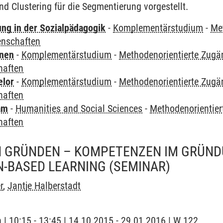
 Clustering für die Segmentierung vorgestellt.
ung in der Sozialpädagogik
-
Komplementärstudium
-
Me
enschaften
rnen
-
Komplementärstudium
-
Methodenorientierte Zugä
haften
elor
-
Komplementärstudium
-
Methodenorientierte Zugä
haften
am
-
Humanities and Social Sciences
-
Methodenorientier
haften
 GRÜNDEN – KOMPETENZEN IM GRÜ
N-BASED LEARNING
(SEMINAR)
r
,
Jantje Halberstadt
h | 10:15 - 13:45 | 14.10.2015 - 29.01.2016 | W 122