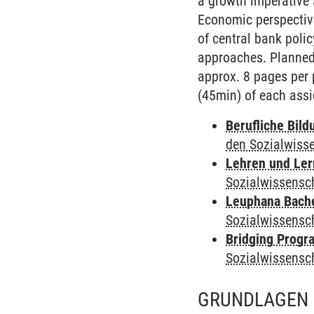
a growth imperative 
Economic perspective
of central bank polic
approaches. Planned 
approx. 8 pages per 
(45min) of each ass
Berufliche Bild
den Sozialwiss
Lehren und Le
Sozialwissensc
Leuphana Bach
Sozialwissensc
Bridging Progr
Sozialwissensc
GRUNDLAGEN 