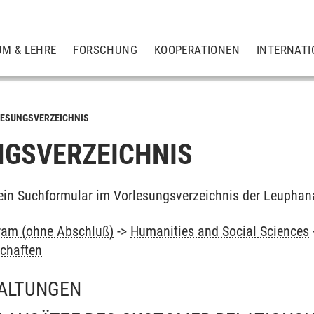
UM & LEHRE
FORSCHUNG
KOOPERATIONEN
INTERNATI
ESUNGSVERZEICHNIS
GSVERZEICHNIS
ein Suchformular im Vorlesungsverzeichnis der Leuphan
ram (ohne Abschluß)
->
Humanities and Social Sciences
schaften
ALTUNGEN