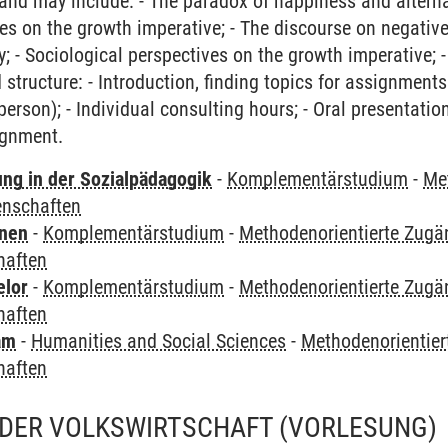
and may include: - The paradox of happiness and alternat
s on the growth imperative; - The discourse on negative 
y; - Sociological perspectives on the growth imperative; 
structure: - Introduction, finding topics for assignments
person); - Individual consulting hours; - Oral presentati
ignment.
ung in der Sozialpädagogik
-
Komplementärstudium
-
Me
enschaften
rnen
-
Komplementärstudium
-
Methodenorientierte Zugä
haften
elor
-
Komplementärstudium
-
Methodenorientierte Zugä
haften
am
-
Humanities and Social Sciences
-
Methodenorientier
haften
DER VOLKSWIRTSCHAFT
(VORLESUNG)