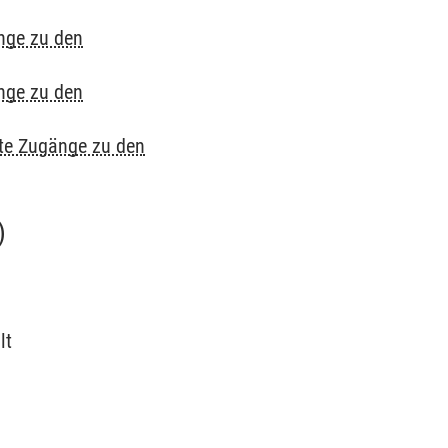
nge zu den
nge zu den
te Zugänge zu den
)
lt