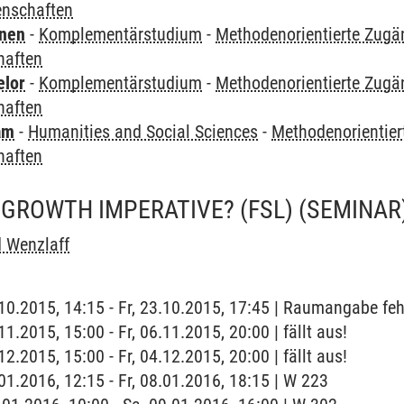
enschaften
rnen
-
Komplementärstudium
-
Methodenorientierte Zugä
haften
elor
-
Komplementärstudium
-
Methodenorientierte Zugä
haften
am
-
Humanities and Social Sciences
-
Methodenorientier
haften
 GROWTH IMPERATIVE? (FSL)
(SEMINAR
 Wenzlaff
3.10.2015, 14:15 - Fr, 23.10.2015, 17:45 | Raumangabe feh
.11.2015, 15:00 - Fr, 06.11.2015, 20:00 | fällt aus!
.12.2015, 15:00 - Fr, 04.12.2015, 20:00 | fällt aus!
.01.2016, 12:15 - Fr, 08.01.2016, 18:15 | W 223