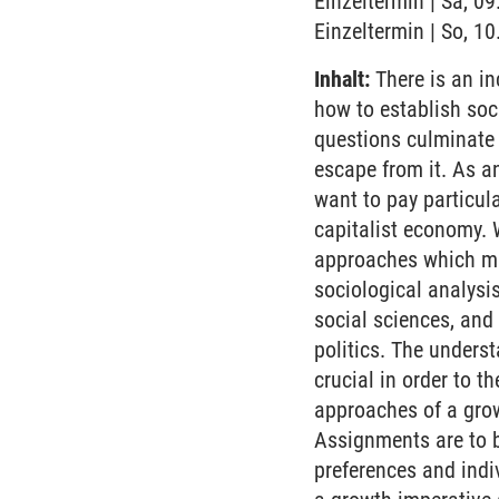
Einzeltermin | Sa, 0
Einzeltermin | So, 1
Inhalt:
There is an in
how to establish soc
questions culminate i
escape from it. As a
want to pay particula
capitalist economy. 
approaches which mai
sociological analysis
social sciences, and
politics. The under
crucial in order to 
approaches of a gro
Assignments are to b
preferences and indi