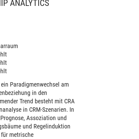
IP ANALYTICS
inarraum
hlt
hlt
hlt
t ein Paradigmenwechsel am
denbeziehung in den
ommender Trend besteht mit CRA
enanalyse in CRM-Szenarien. In
 Prognose, Assoziation und
ngsbäume und Regelinduktion
 für metrische