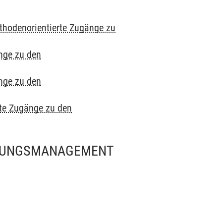
thodenorientierte Zugänge zu
nge zu den
nge zu den
te Zugänge zu den
NDUNGSMANAGEMENT