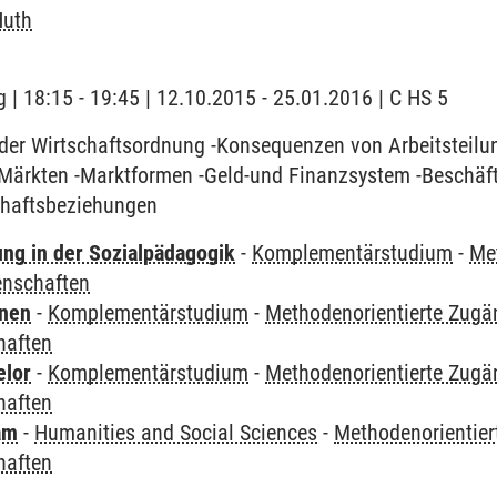
Huth
 | 18:15 - 19:45 | 12.10.2015 - 25.01.2016 | C HS 5
der Wirtschaftsordnung -Konsequenzen von Arbeitsteilu
Märkten -Marktformen -Geld-und Finanzsystem -Beschäft
schaftsbeziehungen
ung in der Sozialpädagogik
-
Komplementärstudium
-
Me
enschaften
rnen
-
Komplementärstudium
-
Methodenorientierte Zugä
haften
elor
-
Komplementärstudium
-
Methodenorientierte Zugä
haften
am
-
Humanities and Social Sciences
-
Methodenorientier
haften