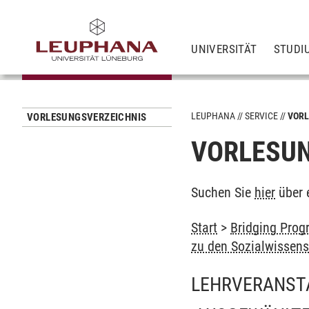
UNIVERSITÄT
STUDI
LEUPHANA
SERVICE
VORL
VORLESUNGSVERZEICHNIS
VORLESUN
Suchen Sie
hier
über 
Start
>
Bridging Prog
zu den Sozialwissen
LEHRVERANST