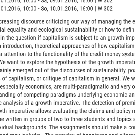
9.01.2016, 10:00 - Sa, 09.01.2016, 16:00 | W 302
0.01.2016, 10:00 - So, 10.01.2016, 16:00 | W 302
creasing discourse criticizing our way of managing the
ial equality and ecological sustainability or how to def
n the question if capitalism is subject to an growth impe
n introduction, theoretical approaches of how capitalis
r attention to the functionality of the credit money syste
We want to explore the hypothesis of the growth imperati
nly emerged out of the discourses of sustainability, p
 of capitalism, or critique of capitalism in general. We w
 especially economics, are multi-paradigmatic and very 
standing of competing paradigms underlying economic an
the analysis of a growth imperative. The detection of pre
wth imperative allows evaluating the claims and polic
e written in groups of two to three students and topics 
vidual backgrounds. The assignments should make a cont