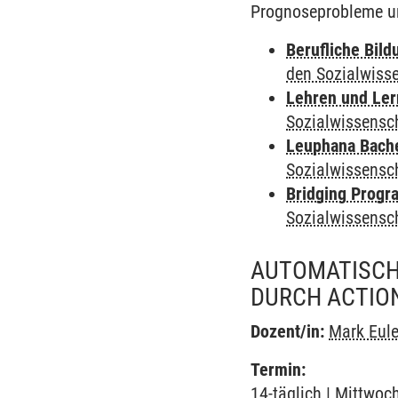
Prognoseprobleme und
Berufliche Bild
den Sozialwiss
Lehren und Le
Sozialwissensc
Leuphana Bach
Sozialwissensc
Bridging Progr
Sozialwissensc
AUTOMATISCH
DURCH ACTIO
Dozent/in:
Mark Eule
Termin:
14-täglich | Mittwoc