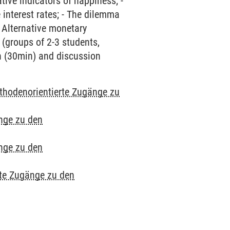
ive indicators of happiness; -
interest rates; - The dilemma
- Alternative monetary
 (groups of 2-3 students,
on (30min) and discussion
thodenorientierte Zugänge zu
nge zu den
nge zu den
te Zugänge zu den