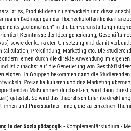
ars ist es, Produktideen zu entwickeln und diese ansch
r realen Bedingungen der Hochschulöffentlichkeit anzub
ments „automatisch“ in die Lehrveranstaltung integrier
rientiert Kenntnisse der Ideengenerierung, Geschäftsmod
as) sowie der konkreten Umsetzung und damit verbund
nkalkulation, Preisfindung, Marketing etc. Die Studier
 sondern lernen durch die direkte Anwendung im eigenen
 und ist zunächst auf die Generierung von Geschäftsideen
en eignen. In Gruppen bekommen dann die Studierenden S
twickeln, Preise kalkulieren und das Marketing überneh
sprechenden Maßnahmen durchsetzen, wird dann direkt a
eit) getestet. So wird das theoretisch Erlernte direkt an
t_innen und Praxispartner_innen, die zu einzelnen Them
ung in der Sozialpädagogik
-
Komplementärstudium
-
Me