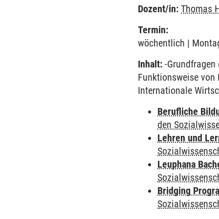
Dozent/in:
Thomas 
Termin:
wöchentlich | Montag
Inhalt:
-Grundfragen 
Funktionsweise von 
Internationale Wirt
Berufliche Bild
den Sozialwiss
Lehren und Le
Sozialwissensc
Leuphana Bach
Sozialwissensc
Bridging Progr
Sozialwissensc