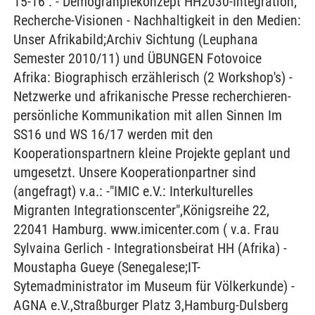
15-16 : - Demograhpiekonzept HH2030-Integration;
Recherche-Visionen - Nachhaltigkeit in den Medien:
Unser Afrikabild;Archiv Sichtung (Leuphana
Semester 2010/11) und ÜBUNGEN Fotovoice
Afrika: Biographisch erzählerisch (2 Workshop's) -
Netzwerke und afrikanische Presse recherchieren-
persönliche Kommunikation mit allen Sinnen Im
SS16 und WS 16/17 werden mit den
Kooperationspartnern kleine Projekte geplant und
umgesetzt. Unsere Kooperationpartner sind
(angefragt) v.a.: -"IMIC e.V.: Interkulturelles
Migranten Integrationscenter",Königsreihe 22,
22041 Hamburg. www.imicenter.com ( v.a. Frau
Sylvaina Gerlich - Integrationsbeirat HH (Afrika) -
Moustapha Gueye (Senegalese;IT-
Sytemadministrator im Museum für Völkerkunde) -
AGNA e.V.,Straßburger Platz 3,Hamburg-Dulsberg