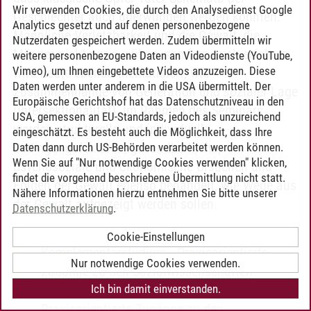
Wir verwenden Cookies, die durch den Analysedienst Google
Geschlechter auch überwunden werden konnten.
Analytics gesetzt und auf denen personenbezogene
Männliche Verletzbarkeit und die Gewalt, die
Nutzerdaten gespeichert werden. Zudem übermitteln wir
Männer nicht nur ausüben, sondern auch erfahren,
weitere personenbezogene Daten an Videodienste (YouTube,
Vimeo), um Ihnen eingebettete Videos anzuzeigen. Diese
wird heute ebenso thematisiert, wie
Daten werden unter anderem in die USA übermittelt. Der
Zusammenhänge von Generation und sozialer Lage
Europäische Gerichtshof hat das Datenschutzniveau in den
(Intersektionalität). Im Rahmen des Seminars
USA, gemessen an EU-Standards, jedoch als unzureichend
werden strukturelle und individuelle
eingeschätzt. Es besteht auch die Möglichkeit, dass Ihre
Bedingungsfaktoren, gesundheitliche,
Daten dann durch US-Behörden verarbeitet werden können.
Wenn Sie auf "Nur notwendige Cookies verwenden" klicken,
psychosoziale und ökonomische Ursachen und
findet die vorgehend beschriebene Übermittlung nicht statt.
Folgen der Gewalt ebenso behandelt, wie Wege aus
Nähere Informationen hierzu entnehmen Sie bitte unserer
der Gewalt aufgezeigt werden sollen.
Datenschutzerklärung
.
Berufliche Bildung in der Sozialpädagogik
-
Cookie-Einstellungen
Komplementärstudium
-
Praxisorientierte
Nur notwendige Cookies verwenden.
Zugänge zu den Sozialwissenschaften
Ich bin damit einverstanden.
Lehren und Lernen
-
Komplementärstudium
-
Praxisorientierte Zugänge zu den