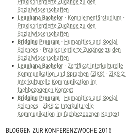
Praxisorientierte Zugänge zu den
Sozialwissenschaften
Leuphana Bachelor
-
Komplementärstudium
-
Praxisorientierte Zugänge zu den
Sozialwissenschaften
Bridging Program
-
Humanities and Social
Sciences
-
Praxisorientierte Zugänge zu den
Sozialwissenschaften
Leuphana Bachelor
-
Zertifikat interkulturelle
Kommunikation und Sprachen (ZiKS)
-
ZiKS 2:
Interkulturelle Kommunikation im
fachbezogenen Kontext
Bridging Program
-
Humanities and Social
Sciences
-
ZiKS 2: Interkulturelle
Kommunikation im fachbezogenen Kontext
BLOGGEN ZUR KONFERENZWOCHE 2016