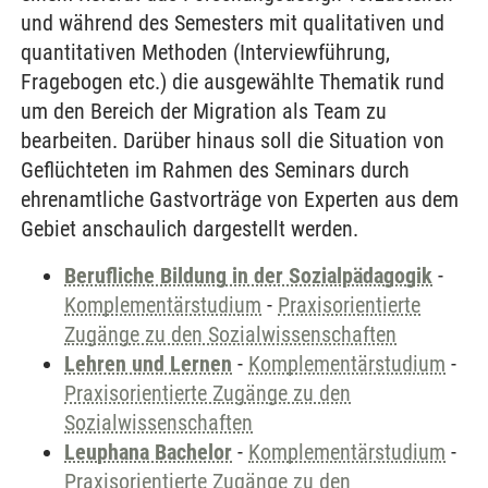
und während des Semesters mit qualitativen und
quantitativen Methoden (Interviewführung,
Fragebogen etc.) die ausgewählte Thematik rund
um den Bereich der Migration als Team zu
bearbeiten. Darüber hinaus soll die Situation von
Geflüchteten im Rahmen des Seminars durch
ehrenamtliche Gastvorträge von Experten aus dem
Gebiet anschaulich dargestellt werden.
Berufliche Bildung in der Sozialpädagogik
-
Komplementärstudium
-
Praxisorientierte
Zugänge zu den Sozialwissenschaften
Lehren und Lernen
-
Komplementärstudium
-
Praxisorientierte Zugänge zu den
Sozialwissenschaften
Leuphana Bachelor
-
Komplementärstudium
-
Praxisorientierte Zugänge zu den