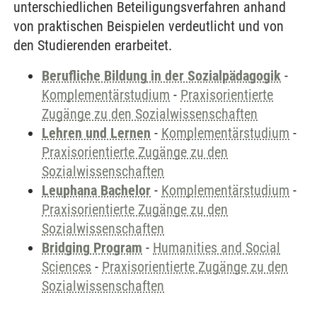
unterschiedlichen Beteiligungsverfahren anhand
von praktischen Beispielen verdeutlicht und von
den Studierenden erarbeitet.
Berufliche Bildung in der Sozialpädagogik
-
Komplementärstudium
-
Praxisorientierte
Zugänge zu den Sozialwissenschaften
Lehren und Lernen
-
Komplementärstudium
-
Praxisorientierte Zugänge zu den
Sozialwissenschaften
Leuphana Bachelor
-
Komplementärstudium
-
Praxisorientierte Zugänge zu den
Sozialwissenschaften
Bridging Program
-
Humanities and Social
Sciences
-
Praxisorientierte Zugänge zu den
Sozialwissenschaften