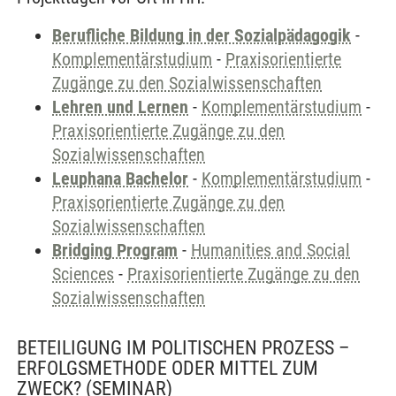
Berufliche Bildung in der Sozialpädagogik
-
Komplementärstudium
-
Praxisorientierte
Zugänge zu den Sozialwissenschaften
Lehren und Lernen
-
Komplementärstudium
-
Praxisorientierte Zugänge zu den
Sozialwissenschaften
Leuphana Bachelor
-
Komplementärstudium
-
Praxisorientierte Zugänge zu den
Sozialwissenschaften
Bridging Program
-
Humanities and Social
Sciences
-
Praxisorientierte Zugänge zu den
Sozialwissenschaften
BETEILIGUNG IM POLITISCHEN PROZESS –
ERFOLGSMETHODE ODER MITTEL ZUM
ZWECK?
(SEMINAR)