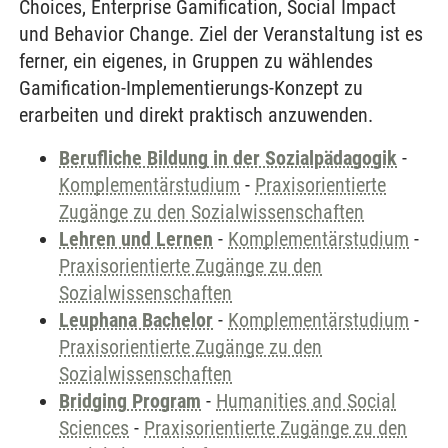
Choices, Enterprise Gamification, Social Impact
und Behavior Change. Ziel der Veranstaltung ist es
ferner, ein eigenes, in Gruppen zu wählendes
Gamification-Implementierungs-Konzept zu
erarbeiten und direkt praktisch anzuwenden.
Berufliche Bildung in der Sozialpädagogik
-
Komplementärstudium
-
Praxisorientierte
Zugänge zu den Sozialwissenschaften
Lehren und Lernen
-
Komplementärstudium
-
Praxisorientierte Zugänge zu den
Sozialwissenschaften
Leuphana Bachelor
-
Komplementärstudium
-
Praxisorientierte Zugänge zu den
Sozialwissenschaften
Bridging Program
-
Humanities and Social
Sciences
-
Praxisorientierte Zugänge zu den