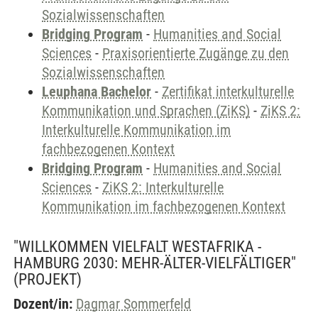
Sozialwissenschaften
Bridging Program
-
Humanities and Social
Sciences
-
Praxisorientierte Zugänge zu den
Sozialwissenschaften
Leuphana Bachelor
-
Zertifikat interkulturelle
Kommunikation und Sprachen (ZiKS)
-
ZiKS 2:
Interkulturelle Kommunikation im
fachbezogenen Kontext
Bridging Program
-
Humanities and Social
Sciences
-
ZiKS 2: Interkulturelle
Kommunikation im fachbezogenen Kontext
"WILLKOMMEN VIELFALT WESTAFRIKA -
HAMBURG 2030: MEHR-ÄLTER-VIELFÄLTIGER"
(PROJEKT)
Dozent/in:
Dagmar Sommerfeld