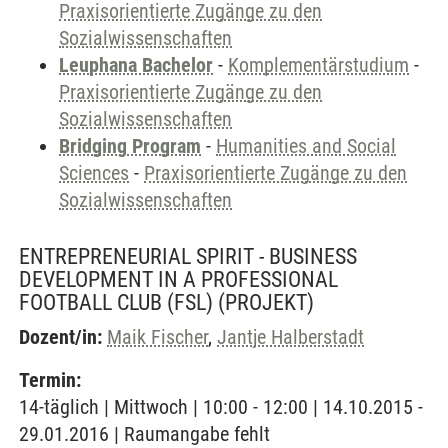
Praxisorientierte Zugänge zu den
Sozialwissenschaften
Leuphana Bachelor
-
Komplementärstudium
-
Praxisorientierte Zugänge zu den
Sozialwissenschaften
Bridging Program
-
Humanities and Social
Sciences
-
Praxisorientierte Zugänge zu den
Sozialwissenschaften
ENTREPRENEURIAL SPIRIT - BUSINESS
DEVELOPMENT IN A PROFESSIONAL
FOOTBALL CLUB (FSL)
(PROJEKT)
Dozent/in:
Maik Fischer
,
Jantje Halberstadt
Termin:
14-täglich | Mittwoch | 10:00 - 12:00 | 14.10.2015 -
29.01.2016 | Raumangabe fehlt