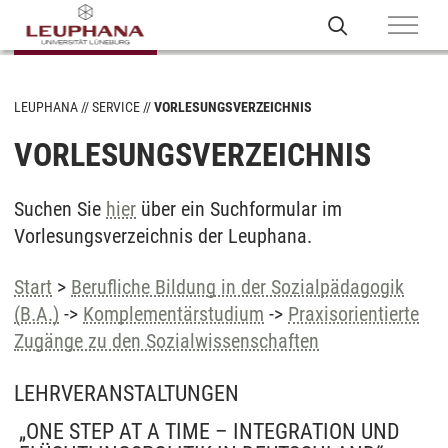
LEUPHANA
SERVICE
VORLESUNGSVERZEICHNIS
VORLESUNGSVERZEICHNIS
Suchen Sie
hier
über ein Suchformular im
Vorlesungsverzeichnis der Leuphana.
Start
>
Berufliche Bildung in der Sozialpädagogik
(B.A.)
->
Komplementärstudium
->
Praxisorientierte
Zugänge zu den Sozialwissenschaften
LEHRVERANSTALTUNGEN
„ONE STEP AT A TIME – INTEGRATION UND