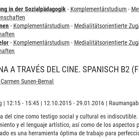
ung in der Sozialpädagogik
-
Komplementärstudium
-
Med
enschaften
rnen
-
Komplementärstudium
-
Medialitätsorientierte Zu
haften
elor
-
Komplementärstudium
-
Medialitätsorientierte Zu
haften
A A TRAVÉS DEL CINE. SPANISCH B2 (F
l Carmen Sunen-Bernal
 | 12:15 - 15:45 | 12.10.2015 - 29.01.2016 | Raumangab
 del cine como testigo social y cultural es indiscutible
ento y el lenguaje artístico, así como de los aspectos p
 lado es una herramienta óptima de trabajo para perfecc