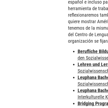
español e incluso pa
herramienta de traba
reflexionaremos tamb
quiere mostrar Améri
tenemos de la misma
del Centro de Lengua
organización se fija
Berufliche Bild
den Sozialwiss
Lehren und Le
Sozialwissensc
Leuphana Bach
Sozialwissensc
Leuphana Bach
Interkulturell
Bridging Progr