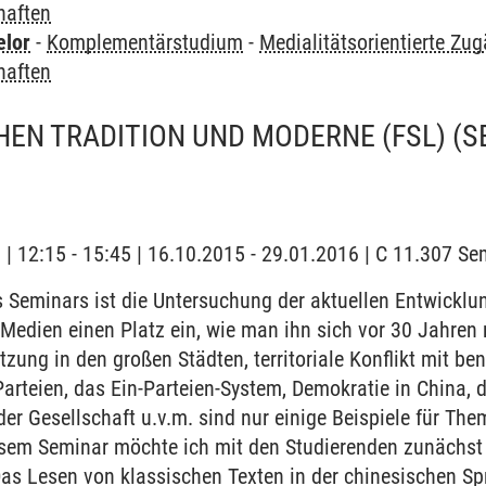
haften
elor
-
Komplementärstudium
-
Medialitätsorientierte Zu
haften
HEN TRADITION UND MODERNE (FSL)
(S
g | 12:15 - 15:45 | 16.10.2015 - 29.01.2016 | C 11.307 S
 Seminars ist die Untersuchung der aktuellen Entwicklu
Medien einen Platz ein, wie man ihn sich vor 30 Jahren 
ung in den großen Städten, territoriale Konflikt mit be
Parteien, das Ein-Parteien-System, Demokratie in China, d
 der Gesellschaft u.v.m. sind nur einige Beispiele für Th
iesem Seminar möchte ich mit den Studierenden zunächst
as Lesen von klassischen Texten in der chinesischen Sp