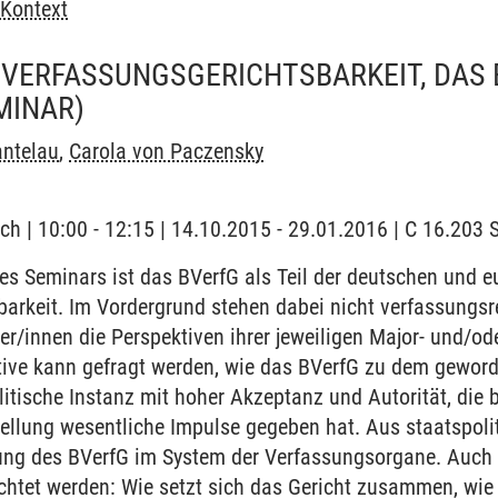
Kontext
VERFASSUNGSGERICHTSBARKEIT, DAS 
MINAR)
antelau
,
Carola von Paczensky
ch | 10:00 - 12:15 | 14.10.2015 - 29.01.2016 | C 16.20
s Seminars ist das BVerfG als Teil der deutschen und 
arkeit. Im Vordergrund stehen dabei nicht verfassungsr
er/innen die Perspektiven ihrer jeweiligen Major- und/od
tive kann gefragt werden, wie das BVerfG zu dem geworde
litische Instanz mit hoher Akzeptanz und Autorität, die 
ellung wesentliche Impulse gegeben hat. Aus staatspoliti
lung des BVerfG im System der Verfassungsorgane. Auch 
chtet werden: Wie setzt sich das Gericht zusammen, wie 