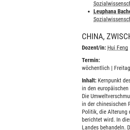
Sozialwissensc
Leuphana Bach
Sozialwissensc
CHINA, ZWISC
Dozent/in:
Hui Feng
Termin:
wöchentlich | Freita
Inhalt:
Kernpunkt des
in den europäischen 
Die Umweltverschmutz
in der chinesischen 
Politik, die Alterung
berichtet wird. In d
Landes behandeln. D