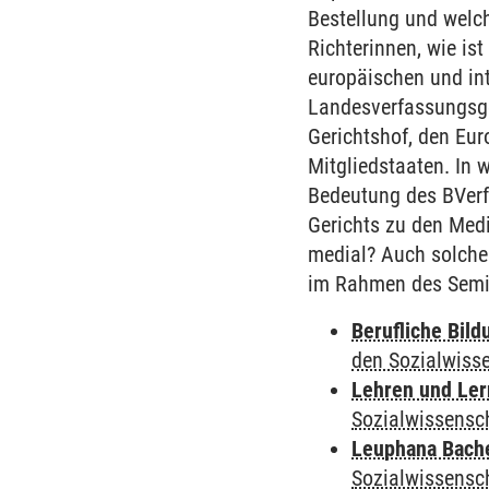
Bestellung und welch
Richterinnen, wie is
europäischen und in
Landesverfassungsge
Gerichtshof, den Eu
Mitgliedstaaten. In 
Bedeutung des BVerfG
Gerichts zu den Medi
medial? Auch solche 
im Rahmen des Semin
Berufliche Bild
den Sozialwiss
Lehren und Le
Sozialwissensc
Leuphana Bach
Sozialwissensc