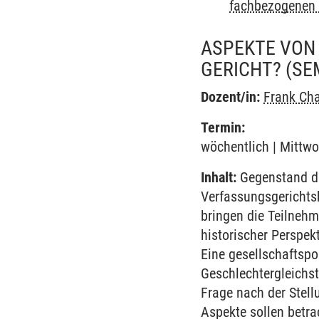
fachbezogenen 
ASPEKTE VON 
GERICHT?
(SE
Dozent/in:
Frank Ch
Termin:
wöchentlich | Mittwo
Inhalt:
Gegenstand de
Verfassungsgerichtsb
bringen die Teilnehm
historischer Perspek
Eine gesellschaftspo
Geschlechtergleichst
Frage nach der Stel
Aspekte sollen betra