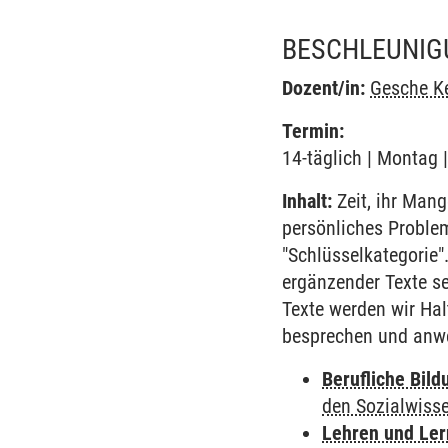
BESCHLEUNIGU
Dozent/in:
Gesche K
Termin:
14-täglich | Montag 
Inhalt:
Zeit, ihr Mang
persönliches Proble
"Schlüsselkategorie
ergänzender Texte se
Texte werden wir Hal
besprechen und anw
Berufliche Bild
den Sozialwiss
Lehren und Le