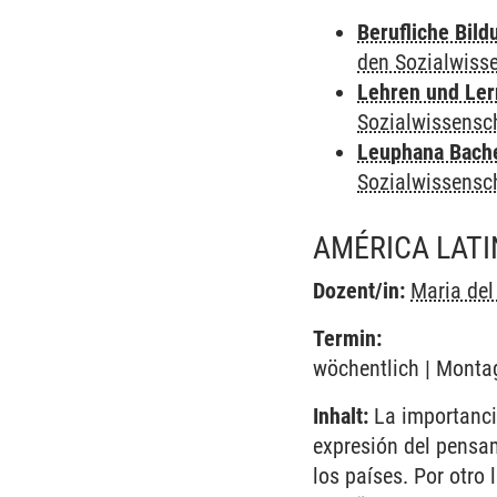
Berufliche Bild
den Sozialwiss
Lehren und Le
Sozialwissensc
Leuphana Bach
Sozialwissensc
AMÉRICA LATIN
Dozent/in:
Maria de
Termin:
wöchentlich | Montag
Inhalt:
La importancia
expresión del pensami
los países. Por otro