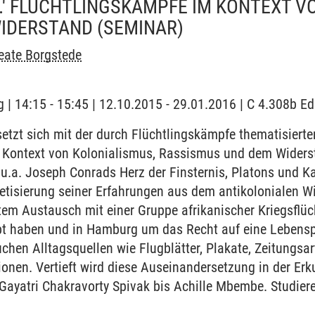
Y.' FLÜCHTLINGSKÄMPFE IM KONTEXT V
WIDERSTAND
(SEMINAR)
eate Borgstede
 | 14:15 - 15:45 | 12.10.2015 - 29.01.2016 | C 4.308b E
etzt sich mit der durch Flüchtlingskämpfe thematisierte
im Kontext von Kolonialismus, Rassismus und dem Wider
 u.a. Joseph Conrads Herz der Finsternis, Platons und K
tisierung seiner Erfahrungen aus dem antikolonialen Wid
tem Austausch mit einer Gruppe afrikanischer Kriegsflüch
bt haben und in Hamburg um das Recht auf eine Lebensp
chen Alltagsquellen wie Flugblätter, Plakate, Zeitungsa
onen. Vertieft wird diese Auseinandersetzung in der Er
r Gayatri Chakravorty Spivak bis Achille Mbembe. Studi