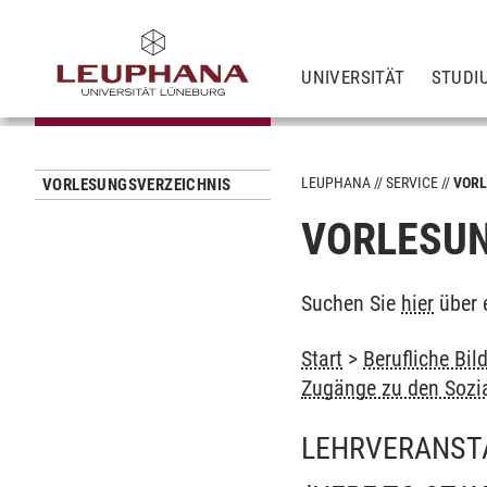
UNIVERSITÄT
STUDI
LEUPHANA
SERVICE
VORL
VORLESUNGSVERZEICHNIS
VORLESUN
Suchen Sie
hier
über 
Start
>
Berufliche Bil
Zugänge zu den Sozi
LEHRVERANST