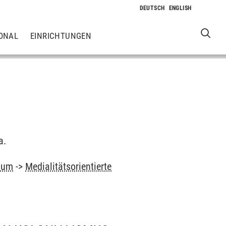
ONAL
EINRICHTUNGEN
a.
ium
->
Medialitätsorientierte