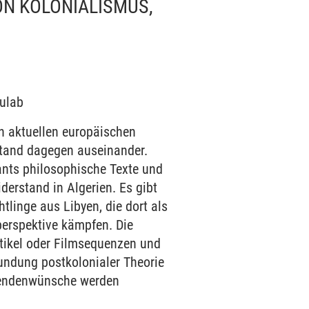
ON KOLONIALISMUS,
dulab
n aktuellen europäischen
stand dagegen auseinander.
ants philosophische Texte und
erstand in Algerien. Es gibt
tlinge aus Libyen, die dort als
erspektive kämpfen. Die
rtikel oder Filmsequenzen und
kundung postkolonialer Theorie
erendenwünsche werden