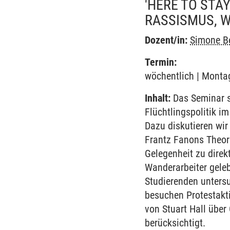
'HERE TO STA
RASSISMUS, 
Dozent/in:
Simone B
Termin:
wöchentlich | Montag
Inhalt:
Das Seminar s
Flüchtlingspolitik 
Dazu diskutieren wir
Frantz Fanons Theore
Gelegenheit zu direk
Wanderarbeiter gele
Studierenden untersu
besuchen Protestakti
von Stuart Hall übe
berücksichtigt.