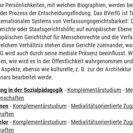
e Persönlichkeiten, mit welchen Biographien, werden ber
t der Prozess der Entscheidungsfindung. Das BVerfG ist T
ternationalen Systems von Verfassungsgerichtsbarkeit:
richte oder Staatsgerichtshöfe; auf europäischer Ebene
ropäischen Gerichtshof für Menschenrechte und die Verf
welchem Verhältnis stehen diese Gerichte zueinander, was
 wird auch durch seine mediale Präsenz beeinflusst. Wi
en, wie wird es in der Öffentlichkeit wahrgenommen und 
Aspekte, ebenso wie kulturelle, z. B. zur der Architekt
ars bearbeitet werde.
ung in der Sozialpädagogik
-
Komplementärstudium
-
Med
enschaften
rnen
-
Komplementärstudium
-
Medialitätsorientierte Zu
haften
elor
-
Komplementärstudium
-
Medialitätsorientierte Zu
haften