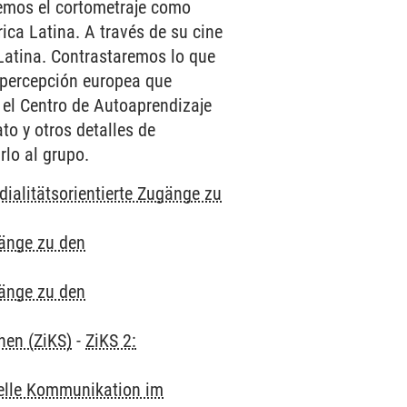
aremos el cortometraje como
ica Latina. A través de su cine
Latina. Contrastaremos lo que
 percepción europea que
 el Centro de Autoaprendizaje
o y otros detalles de
rlo al grupo.
ialitätsorientierte Zugänge zu
gänge zu den
gänge zu den
hen (ZiKS)
-
ZiKS 2:
urelle Kommunikation im