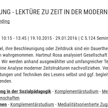
NG - LEKTÜRE ZU ZEIT IN DER MODERN
eding
| 10:15 - 13:45 | 19.10.2015 - 29.01.2016 | C 5.124 Sem
el, ihre Beschleunigung oder Zeitdruck sind ein Dauert
m wahrgenommen. Hartmut Rosa analysiert Gesellschaft 
". Wir werden anhand ausgewählter und umfangreicher T
ine Analyse moderner Zeitstrukturen nachvollziehen. Ve
tungen und Techniken des Lesens selbst und ggf. beglei
enden.
ung in der Sozialpädagogik
-
Komplementärstudium
-
Med
enschaften
rnen
-
Komplementärstudium
-
Medialitätsorientierte Zu