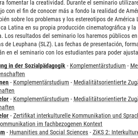
ra fomentar la creatividad. Durante el seminario utiliz
jo con el fin de conocer más a fondo la realidad de Amér
ién sobre los problemas y los estereotipos de América 
ca Latina en su propia producción cinematográfica y la
. Los resultados del seminario los haremos públicos en
s de Leuphana (SLZ). Las fechas de presentación, format
rán en el seminario con los estudiantes para poder ajusta
ung in der Sozialpädagogik
-
Komplementärstudium
-
Med
enschaften
rnen
-
Komplementärstudium
-
Medialitätsorientierte Zu
haften
elor
-
Komplementärstudium
-
Medialitätsorientierte Zu
haften
elor
-
Zertifikat interkulturelle Kommunikation und Sprac
e Kommunikation im fachbezogenen Kontext
am
-
Humanities and Social Sciences
-
ZiKS 2: Interkult