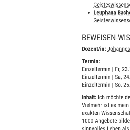
Geisteswissens
Leuphana Bach
Geisteswissens
BEWEISEN-WI
Dozent/in:
Johannes
Termin:
Einzeltermin | Fr, 2
Einzeltermin | Sa, 2
Einzeltermin | So, 2
Inhalt:
Ich möchte den
Vielmehr ist es mein
exakten Wissenschaf
1000 Angebote bilde
sinnvolles Leben als