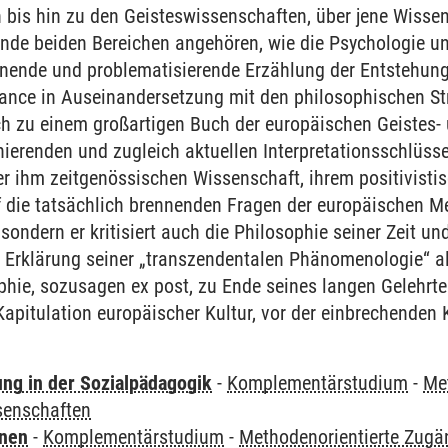
bis hin zu den Geisteswissenschaften, über jene Wissen
de beiden Bereichen angehören, wie die Psychologie und
nnende und problematisierende Erzählung der Entstehun
ssance in Auseinandersetzung mit den philosophischen S
ich zu einem großartigen Buch der europäischen Geistes
nierenden und zugleich aktuellen Interpretationsschlüssel l
der ihm zeitgenössischen Wissenschaft, ihrem positivist
uf die tatsächlich brennenden Fragen der europäischen M
 sondern er kritisiert auch die Philosophie seiner Zeit 
 Erklärung seiner „transzendentalen Phänomenologie“ a
phie, sozusagen ex post, zu Ende seines langen Gelehrt
 Kapitulation europäischer Kultur, vor der einbrechenden
ung in der Sozialpädagogik
-
Komplementärstudium
-
Me
senschaften
rnen
-
Komplementärstudium
-
Methodenorientierte Zugä