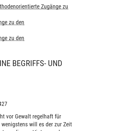
thodenorientierte Zugänge zu
nge zu den
nge zu den
INE BEGRIFFS- UND
.427
t vor Gewalt regelhaft für
wenigstens will es der zur Zeit