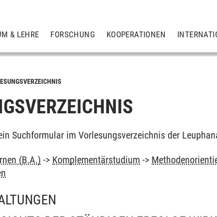
UM & LEHRE
FORSCHUNG
KOOPERATIONEN
INTERNATI
ESUNGSVERZEICHNIS
GSVERZEICHNIS
ein Suchformular im Vorlesungsverzeichnis der Leuphan
rnen (B.A.)
->
Komplementärstudium
->
Methodenorienti
en
ALTUNGEN