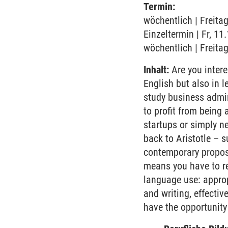
Termin:
wöchentlich | Freita
Einzeltermin | Fr, 1
wöchentlich | Freita
Inhalt:
Are you intere
English but also in 
study business admini
to profit from being 
startups or simply ne
back to Aristotle – s
contemporary proposa
means you have to re
language use: appropr
and writing, effectiv
have the opportunity 