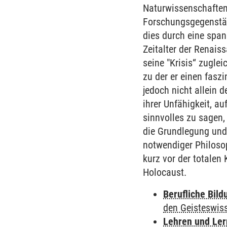
Naturwissenschaften 
Forschungsgegenstän
dies durch eine spa
Zeitalter der Renai
seine "Krisis“ zugle
zu der er einen faszi
jedoch nicht allein 
ihrer Unfähigkeit, a
sinnvolles zu sagen,
die Grundlegung und
notwendiger Philoso
kurz vor der totalen
Holocaust.
Berufliche Bild
den Geisteswis
Lehren und Le