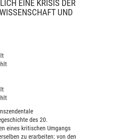
ICH EINE KRISIS DER
 WISSENSCHAFT UND
lt
hlt
lt
hlt
anszendentale
egeschichte des 20.
ngen eines kritischen Umgangs
erselben zu erarbeiten: von den