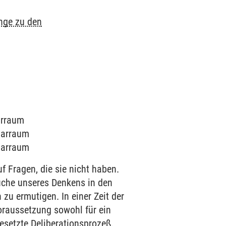
nge zu den
narraum
inarraum
inarraum
 Fragen, die sie nicht haben.
üche unseres Denkens in den
 ermutigen. In einer Zeit der
oraussetzung sowohl für ein
esetzte Deliberationsprozeß.