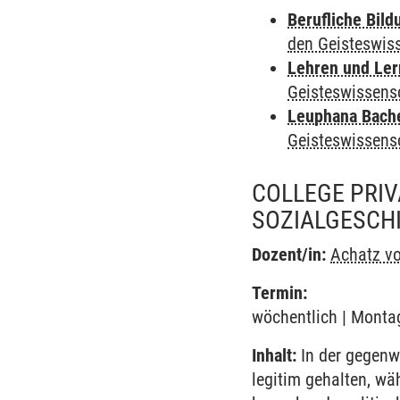
Berufliche Bild
den Geisteswis
Lehren und Le
Geisteswissens
Leuphana Bach
Geisteswissens
COLLEGE PRIV
SOZIALGESCHI
Dozent/in:
Achatz vo
Termin:
wöchentlich | Montag 
Inhalt:
In der gegenwä
legitim gehalten, wä