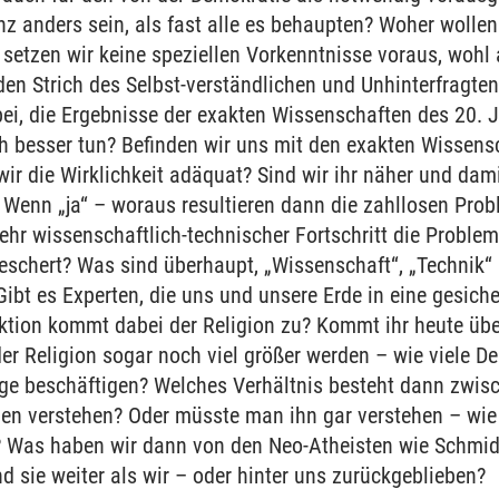
 anders sein, als fast alle es behaupten? Woher wollen
setzen wir keine speziellen Vorkenntnisse voraus, wohl
en Strich des Selbst-verständlichen und Unhinterfragte
bei, die Ergebnisse der exakten Wissenschaften des 20.
h besser tun? Befinden wir uns mit den exakten Wissen
ir die Wirklichkeit adäquat? Sind wir ihr näher und dami
 Wenn „ja“ – woraus resultieren dann die zahllosen Prob
hr wissenschaftlich-technischer Fortschritt die Probleme
beschert? Was sind überhaupt, „Wissenschaft“, „Technik“ 
ibt es Experten, die uns und unsere Erde in eine gesich
ktion kommt dabei der Religion zu? Kommt ihr heute üb
er Religion sogar noch viel größer werden – wie viele D
rage beschäftigen? Welches Verhältnis besteht dann zwi
n verstehen? Oder müsste man ihn gar verstehen – wie 
? Was haben wir dann von den Neo-Atheisten wie Schmi
nd sie weiter als wir – oder hinter uns zurückgeblieben?