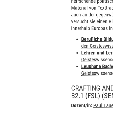
herrschende politisc
Material von Texttra
auch an der gegenwär
versucht sie einen B
innerhalb Europas in
Berufliche Bild
den Geisteswis
Lehren und Le
Geisteswissens
Leuphana Bach
Geisteswissens
CRAFTING AND
B2.1 (FSL)
(SE
Dozent/in:
Paul Laue