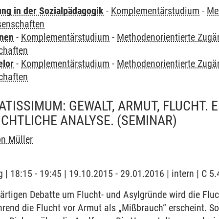
ung in der Sozialpädagogik
-
Komplementärstudium
-
Me
senschaften
rnen
-
Komplementärstudium
-
Methodenorientierte Zugä
chaften
elor
-
Komplementärstudium
-
Methodenorientierte Zugä
chaften
ATISSIMUM: GEWALT, ARMUT, FLUCHT. E
CHTLICHE ANALYSE.
(SEMINAR)
n Müller
| 18:15 - 19:45 | 19.10.2015 - 29.01.2016 | intern | C 5
rtigen Debatte um Flucht- und Asylgründe wird die Fluch
hrend die Flucht vor Armut als „Mißbrauch“ erscheint. So 