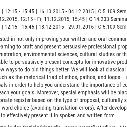
g | 12:15 - 15:45 | 16.10.2015 - 04.12.2015 | C 5.109 Se
1.12.2015, 12:15 - Fr, 11.12.2015, 15:45 | C 14.203 Semi
g | 12:15 - 15:45 | 18.12.2015 - 29.01.2016 | C 5.109 Se
sted in not only improving your written and oral commu
learning to craft and present persuasive professional pr
stration, environmental sciences, cultural studies or the
able to persuasively present concepts for innovative pro
w ways to do old things better. We will look at classical
uch as the rhetorical triad of ethos, pathos, and logos –
ls in order to help you understand the importance of c
ach your goals. Moreover, special emphasis will be plac
iate register based on the type of proposal, culturally s
e word choice (avoiding translation errors). After develo
to effectively present it in spoken and written form.