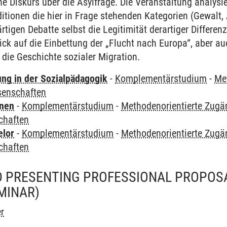
he Diskurs über die Asylfrage. Die Veranstaltung analys
ditionen die hier in Frage stehenden Kategorien (Gewalt,
tigen Debatte selbst die Legitimität derartiger Differen
lick auf die Einbettung der „Flucht nach Europa“, aber 
 die Geschichte sozialer Migration.
ung in der Sozialpädagogik
-
Komplementärstudium
-
Me
senschaften
rnen
-
Komplementärstudium
-
Methodenorientierte Zugä
chaften
elor
-
Komplementärstudium
-
Methodenorientierte Zugä
chaften
 PRESENTING PROFESSIONAL PROPOSAL
MINAR)
r