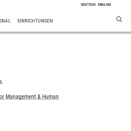
ONAL
EINRICHTUNGEN
a.
or Management & Human