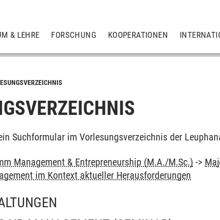
UM & LEHRE
FORSCHUNG
KOOPERATIONEN
INTERNATI
ESUNGSVERZEICHNIS
GSVERZEICHNIS
ein Suchformular im Vorlesungsverzeichnis der Leuphan
mm Management & Entrepreneurship (M.A./M.Sc.)
->
Maj
gement im Kontext aktueller Herausforderungen
ALTUNGEN