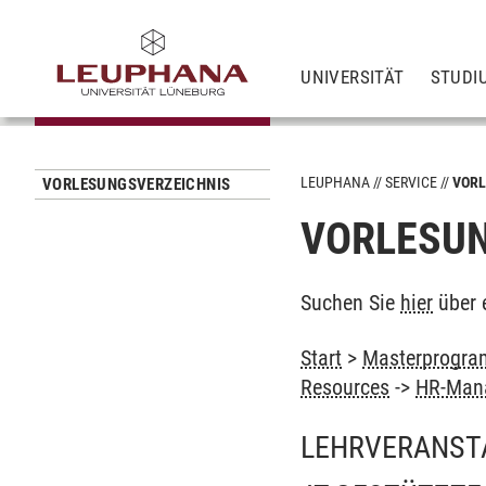
UNIVERSITÄT
STUDI
LEUPHANA
SERVICE
VORL
VORLESUNGSVERZEICHNIS
VORLESUN
Suchen Sie
hier
über 
Start
>
Masterprogra
Resources
->
HR-Mana
LEHRVERANST