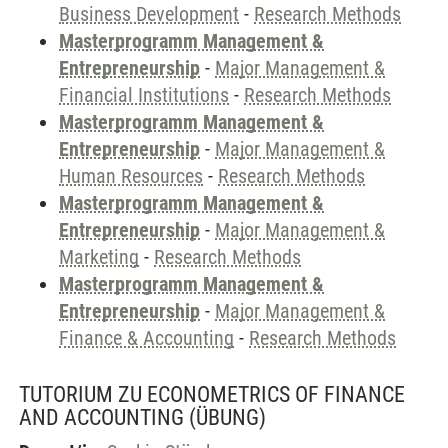
Business Development
-
Research Methods
Masterprogramm Management &
Entrepreneurship
-
Major Management &
Financial Institutions
-
Research Methods
Masterprogramm Management &
Entrepreneurship
-
Major Management &
Human Resources
-
Research Methods
Masterprogramm Management &
Entrepreneurship
-
Major Management &
Marketing
-
Research Methods
Masterprogramm Management &
Entrepreneurship
-
Major Management &
Finance & Accounting
-
Research Methods
TUTORIUM ZU ECONOMETRICS OF FINANCE
AND ACCOUNTING
(ÜBUNG)