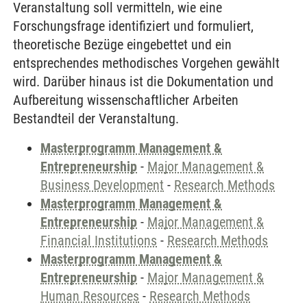
Veranstaltung soll vermitteln, wie eine
Forschungsfrage identifiziert und formuliert,
theoretische Bezüge eingebettet und ein
entsprechendes methodisches Vorgehen gewählt
wird. Darüber hinaus ist die Dokumentation und
Aufbereitung wissenschaftlicher Arbeiten
Bestandteil der Veranstaltung.
Masterprogramm Management &
Entrepreneurship
-
Major Management &
Business Development
-
Research Methods
Masterprogramm Management &
Entrepreneurship
-
Major Management &
Financial Institutions
-
Research Methods
Masterprogramm Management &
Entrepreneurship
-
Major Management &
Human Resources
-
Research Methods