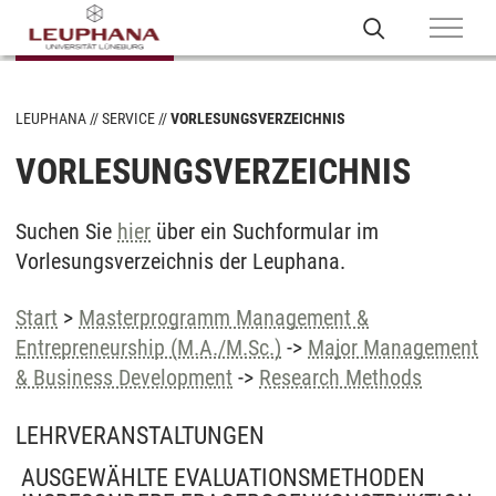
LEUPHANA
SERVICE
VORLESUNGSVERZEICHNIS
VORLESUNGSVERZEICHNIS
Suchen Sie
hier
über ein Suchformular im
Vorlesungsverzeichnis der Leuphana.
Start
>
Masterprogramm Management &
Entrepreneurship (M.A./M.Sc.)
->
Major Management
& Business Development
->
Research Methods
LEHRVERANSTALTUNGEN
AUSGEWÄHLTE EVALUATIONSMETHODEN