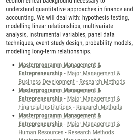
econometrical background necessary to
understand quantitative approaches in finance and
accounting. We will deal with: hypothesis testing,
modelling linear relationships, multivariate
analysis, instrumental variables, panel data
techniques, event study design, probability models,
modelling long-term relationships.
Masterprogramm Management &
Entrepreneurship
-
Major Management &
Business Development
-
Research Methods
Masterprogramm Management &
Entrepreneurship
-
Major Management &
Financial Institutions
-
Research Methods
Masterprogramm Management &
Entrepreneurship
-
Major Management &
Human Resources
-
Research Methods