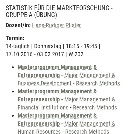
STATISTIK FÜR DIE MARKTFORSCHUNG -
GRUPPE A
(ÜBUNG)
Dozent/in:
Hans-Rüdiger Pfister
Termin:
14-täglich | Donnerstag | 18:15 - 19:45 |
17.10.2016 - 03.02.2017 | W 202
Masterprogramm Management &
Entrepreneurship
-
Major Management &
Business Development
-
Research Methods
Masterprogramm Management &
Entrepreneurship
-
Major Management &
Financial Institutions
-
Research Methods
Masterprogramm Management &
Entrepreneurship
-
Major Management &
Human Resources
-
Research Methods