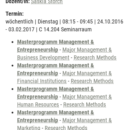
Dozent/in:
Saskia Störch
Termin:
wöchentlich | Dienstag | 08:15 - 09:45 | 24.10.2016
- 03.02.2017 | C 14.204 Seminarraum
Masterprogramm Management &
Entrepreneurship
-
Major Management &
Business Development
-
Research Methods
Masterprogramm Management &
Entrepreneurship
-
Major Management &
Financial Institutions
-
Research Methods
Masterprogramm Management &
Entrepreneurship
-
Major Management &
Human Resources
-
Research Methods
Masterprogramm Management &
Entrepreneurship
-
Major Management &
Marketing
-
Research Methods