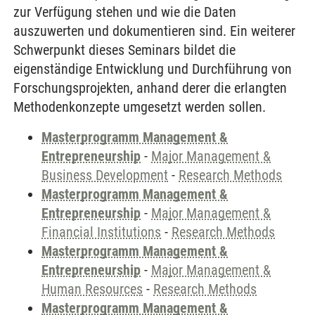
zur Verfügung stehen und wie die Daten
auszuwerten und dokumentieren sind. Ein weiterer
Schwerpunkt dieses Seminars bildet die
eigenständige Entwicklung und Durchführung von
Forschungsprojekten, anhand derer die erlangten
Methodenkonzepte umgesetzt werden sollen.
Masterprogramm Management &
Entrepreneurship
-
Major Management &
Business Development
-
Research Methods
Masterprogramm Management &
Entrepreneurship
-
Major Management &
Financial Institutions
-
Research Methods
Masterprogramm Management &
Entrepreneurship
-
Major Management &
Human Resources
-
Research Methods
Masterprogramm Management &