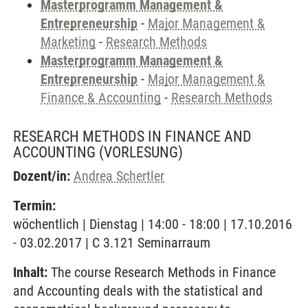
Masterprogramm Management &
Entrepreneurship
-
Major Management &
Marketing
-
Research Methods
Masterprogramm Management &
Entrepreneurship
-
Major Management &
Finance & Accounting
-
Research Methods
RESEARCH METHODS IN FINANCE AND
ACCOUNTING
(VORLESUNG)
Dozent/in:
Andrea Schertler
Termin:
wöchentlich | Dienstag | 14:00 - 18:00 | 17.10.2016
- 03.02.2017 | C 3.121 Seminarraum
Inhalt:
The course Research Methods in Finance
and Accounting deals with the statistical and