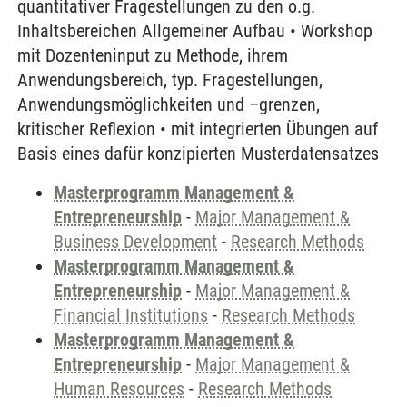
quantitativer Fragestellungen zu den o.g.
Inhaltsbereichen Allgemeiner Aufbau • Workshop
mit Dozenteninput zu Methode, ihrem
Anwendungsbereich, typ. Fragestellungen,
Anwendungsmöglichkeiten und –grenzen,
kritischer Reflexion • mit integrierten Übungen auf
Basis eines dafür konzipierten Musterdatensatzes
Masterprogramm Management &
Entrepreneurship
-
Major Management &
Business Development
-
Research Methods
Masterprogramm Management &
Entrepreneurship
-
Major Management &
Financial Institutions
-
Research Methods
Masterprogramm Management &
Entrepreneurship
-
Major Management &
Human Resources
-
Research Methods