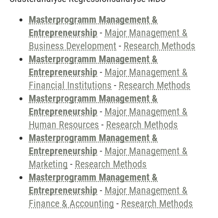
Masterprogramm Management &
Entrepreneurship
-
Major Management &
Business Development
-
Research Methods
Masterprogramm Management &
Entrepreneurship
-
Major Management &
Financial Institutions
-
Research Methods
Masterprogramm Management &
Entrepreneurship
-
Major Management &
Human Resources
-
Research Methods
Masterprogramm Management &
Entrepreneurship
-
Major Management &
Marketing
-
Research Methods
Masterprogramm Management &
Entrepreneurship
-
Major Management &
Finance & Accounting
-
Research Methods