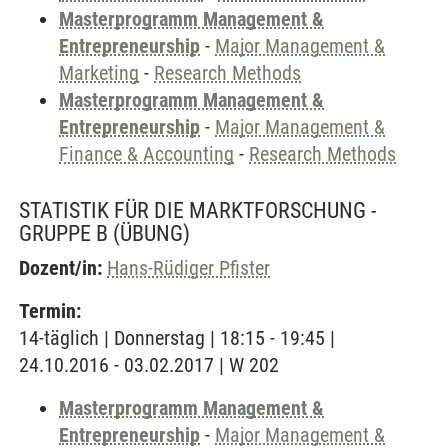
Masterprogramm Management &
Entrepreneurship
-
Major Management &
Marketing
-
Research Methods
Masterprogramm Management &
Entrepreneurship
-
Major Management &
Finance & Accounting
-
Research Methods
STATISTIK FÜR DIE MARKTFORSCHUNG -
GRUPPE B
(ÜBUNG)
Dozent/in:
Hans-Rüdiger Pfister
Termin:
14-täglich | Donnerstag | 18:15 - 19:45 |
24.10.2016 - 03.02.2017 | W 202
Masterprogramm Management &
Entrepreneurship
-
Major Management &