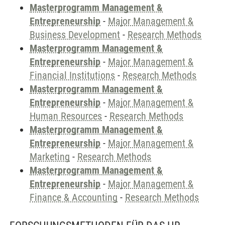
Masterprogramm Management &
Entrepreneurship
-
Major Management &
Business Development
-
Research Methods
Masterprogramm Management &
Entrepreneurship
-
Major Management &
Financial Institutions
-
Research Methods
Masterprogramm Management &
Entrepreneurship
-
Major Management &
Human Resources
-
Research Methods
Masterprogramm Management &
Entrepreneurship
-
Major Management &
Marketing
-
Research Methods
Masterprogramm Management &
Entrepreneurship
-
Major Management &
Finance & Accounting
-
Research Methods