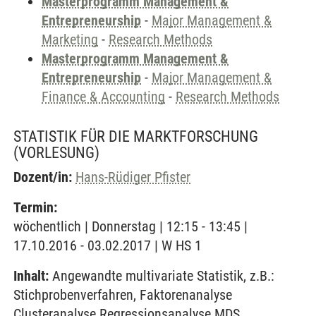
Masterprogramm Management &
Entrepreneurship
-
Major Management &
Marketing
-
Research Methods
Masterprogramm Management &
Entrepreneurship
-
Major Management &
Finance & Accounting
-
Research Methods
STATISTIK FÜR DIE MARKTFORSCHUNG
(VORLESUNG)
Dozent/in:
Hans-Rüdiger Pfister
Termin:
wöchentlich | Donnerstag | 12:15 - 13:45 |
17.10.2016 - 03.02.2017 | W HS 1
Inhalt:
Angewandte multivariate Statistik, z.B.:
Stichprobenverfahren, Faktorenanalyse
Clusteranalyse Regressionsanalyse MDS