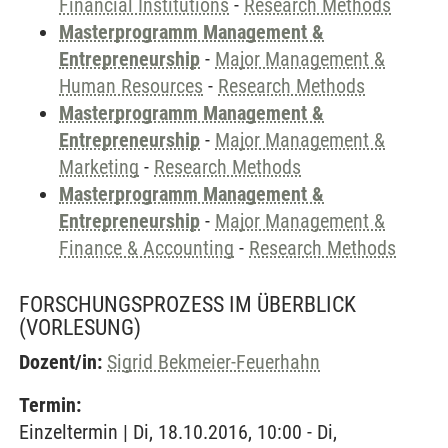
Financial Institutions
-
Research Methods
Masterprogramm Management &
Entrepreneurship
-
Major Management &
Human Resources
-
Research Methods
Masterprogramm Management &
Entrepreneurship
-
Major Management &
Marketing
-
Research Methods
Masterprogramm Management &
Entrepreneurship
-
Major Management &
Finance & Accounting
-
Research Methods
FORSCHUNGSPROZESS IM ÜBERBLICK
(VORLESUNG)
Dozent/in:
Sigrid Bekmeier-Feuerhahn
Termin:
Einzeltermin | Di, 18.10.2016, 10:00 - Di,