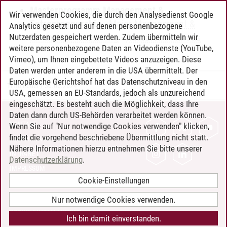
Masterprogramm Management &
Wir verwenden Cookies, die durch den Analysedienst Google
Entrepreneurship
-
Major Management &
Analytics gesetzt und auf denen personenbezogene
Finance & Accounting
-
Research Methods
Nutzerdaten gespeichert werden. Zudem übermitteln wir
weitere personenbezogene Daten an Videodienste (YouTube,
Vimeo), um Ihnen eingebettete Videos anzuzeigen. Diese
Daten werden unter anderem in die USA übermittelt. Der
Europäische Gerichtshof hat das Datenschutzniveau in den
Timo Leder
/
30.06.2024
USA, gemessen an EU-Standards, jedoch als unzureichend
eingeschätzt. Es besteht auch die Möglichkeit, dass Ihre
Daten dann durch US-Behörden verarbeitet werden können.
KONTAKT
Wenn Sie auf "Nur notwendige Cookies verwenden" klicken,
findet die vorgehend beschriebene Übermittlung nicht statt.
LEUPHANA ALS ARBEITGEBER
Nähere Informationen hierzu entnehmen Sie bitte unserer
INTRANET
Datenschutzerklärung
.
IMPRESSUM
Cookie-Einstellungen
DATENSCHUTZ
BARRIEREFREIHEIT
Nur notwendige Cookies verwenden.
COOKIE-EINSTELLUNGEN
Ich bin damit einverstanden.