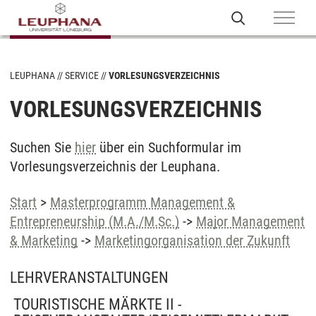
LEUPHANA
SERVICE
VORLESUNGSVERZEICHNIS
VORLESUNGSVERZEICHNIS
Suchen Sie
hier
über ein Suchformular im
Vorlesungsverzeichnis der Leuphana.
Start
>
Masterprogramm Management &
Entrepreneurship (M.A./M.Sc.)
->
Major Management
& Marketing
->
Marketingorganisation der Zukunft
LEHRVERANSTALTUNGEN
TOURISTISCHE MÄRKTE II -