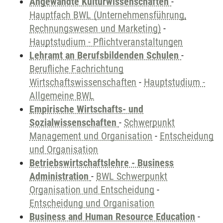
Angewandte Kulturwissenschaften
-
Hauptfach BWL (Unternehmensführung,
Rechnungswesen und Marketing)
-
Hauptstudium - Pflichtveranstaltungen
Lehramt an Berufsbildenden Schulen
-
Berufliche Fachrichtung
Wirtschaftswissenschaften
-
Hauptstudium -
Allgemeine BWL
Empirische Wirtschafts- und
Sozialwissenschaften
-
Schwerpunkt
Management und Organisation
-
Entscheidung
und Organisation
Betriebswirtschaftslehre - Business
Administration
-
BWL Schwerpunkt
Organisation und Entscheidung
-
Entscheidung und Organisation
Business and Human Resource Education
-