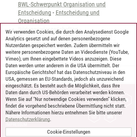
BWL-Schwerpunkt Organisation und
Entscheidung
-
Entscheidung und
Organisation
Bildungswissenschaften
-
Wir verwenden Cookies, die durch den Analysedienst Google
Studienschwerpunkt Organisation
-
8.2 -
Analytics gesetzt und auf denen personenbezogene
Einführung in die Organisationsforschung
Nutzerdaten gespeichert werden. Zudem übermitteln wir
weitere personenbezogene Daten an Videodienste (YouTube,
Vimeo), um Ihnen eingebettete Videos anzuzeigen. Diese
Daten werden unter anderem in die USA übermittelt. Der
Europäische Gerichtshof hat das Datenschutzniveau in den
Timo Leder
/
30.06.2024
USA, gemessen an EU-Standards, jedoch als unzureichend
eingeschätzt. Es besteht auch die Möglichkeit, dass Ihre
Daten dann durch US-Behörden verarbeitet werden können.
KONTAKT
Wenn Sie auf "Nur notwendige Cookies verwenden" klicken,
findet die vorgehend beschriebene Übermittlung nicht statt.
LEUPHANA ALS ARBEITGEBER
Nähere Informationen hierzu entnehmen Sie bitte unserer
INTRANET
Datenschutzerklärung
.
IMPRESSUM
Cookie-Einstellungen
DATENSCHUTZ