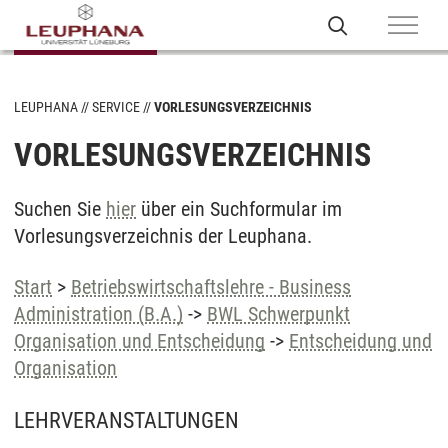
LEUPHANA
SERVICE
VORLESUNGSVERZEICHNIS
VORLESUNGSVERZEICHNIS
Suchen Sie
hier
über ein Suchformular im
Vorlesungsverzeichnis der Leuphana.
Start
>
Betriebswirtschaftslehre - Business
Administration (B.A.)
->
BWL Schwerpunkt
Organisation und Entscheidung
->
Entscheidung und
Organisation
LEHRVERANSTALTUNGEN