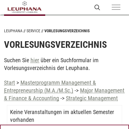
LEUPHANA
SERVICE
VORLESUNGSVERZEICHNIS
VORLESUNGSVERZEICHNIS
Suchen Sie
hier
über ein Suchformular im
Vorlesungsverzeichnis der Leuphana.
Start
>
Masterprogramm Management &
Entrepreneurship (M.A./M.Sc.)
->
Major Management
& Finance & Accounting
->
Strategic Management
Keine Veranstaltungen im aktuellen Semester
vorhanden