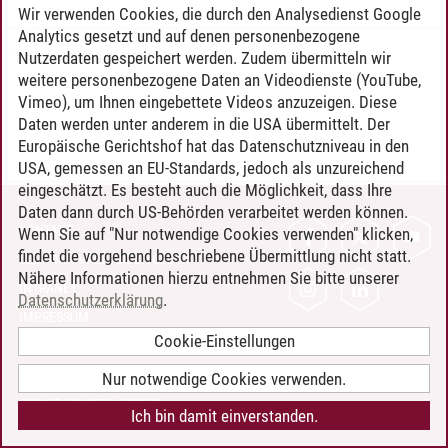
Wir verwenden Cookies, die durch den Analysedienst Google
Analytics gesetzt und auf denen personenbezogene
Nutzerdaten gespeichert werden. Zudem übermitteln wir
Timo Leder
/
30.06.2024
weitere personenbezogene Daten an Videodienste (YouTube,
Vimeo), um Ihnen eingebettete Videos anzuzeigen. Diese
Daten werden unter anderem in die USA übermittelt. Der
Europäische Gerichtshof hat das Datenschutzniveau in den
USA, gemessen an EU-Standards, jedoch als unzureichend
eingeschätzt. Es besteht auch die Möglichkeit, dass Ihre
Daten dann durch US-Behörden verarbeitet werden können.
KONTAKT
Wenn Sie auf "Nur notwendige Cookies verwenden" klicken,
findet die vorgehend beschriebene Übermittlung nicht statt.
LEUPHANA ALS ARBEITGEBER
Nähere Informationen hierzu entnehmen Sie bitte unserer
INTRANET
Datenschutzerklärung
.
IMPRESSUM
Cookie-Einstellungen
DATENSCHUTZ
BARRIEREFREIHEIT
Nur notwendige Cookies verwenden.
COOKIE-EINSTELLUNGEN
Ich bin damit einverstanden.