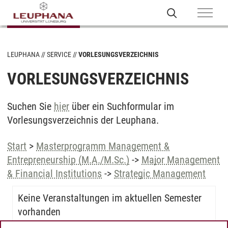
LEUPHANA
SERVICE
VORLESUNGSVERZEICHNIS
VORLESUNGSVERZEICHNIS
Suchen Sie
hier
über ein Suchformular im
Vorlesungsverzeichnis der Leuphana.
Start
>
Masterprogramm Management &
Entrepreneurship (M.A./M.Sc.)
->
Major Management
& Financial Institutions
->
Strategic Management
Keine Veranstaltungen im aktuellen Semester
vorhanden