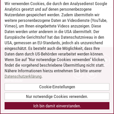
Wir verwenden Cookies, die durch den Analysedienst Google
Analytics gesetzt und auf denen personenbezogene
Nutzerdaten gespeichert werden. Zudem übermitteln wir
Timo Leder
/
30.06.2024
weitere personenbezogene Daten an Videodienste (YouTube,
Vimeo), um Ihnen eingebettete Videos anzuzeigen. Diese
Daten werden unter anderem in die USA übermittelt. Der
Europäische Gerichtshof hat das Datenschutzniveau in den
USA, gemessen an EU-Standards, jedoch als unzureichend
eingeschätzt. Es besteht auch die Möglichkeit, dass Ihre
Daten dann durch US-Behörden verarbeitet werden können.
KONTAKT
Wenn Sie auf "Nur notwendige Cookies verwenden" klicken,
findet die vorgehend beschriebene Übermittlung nicht statt.
LEUPHANA ALS ARBEITGEBER
Nähere Informationen hierzu entnehmen Sie bitte unserer
INTRANET
Datenschutzerklärung
.
IMPRESSUM
Cookie-Einstellungen
DATENSCHUTZ
BARRIEREFREIHEIT
Nur notwendige Cookies verwenden.
COOKIE-EINSTELLUNGEN
Ich bin damit einverstanden.