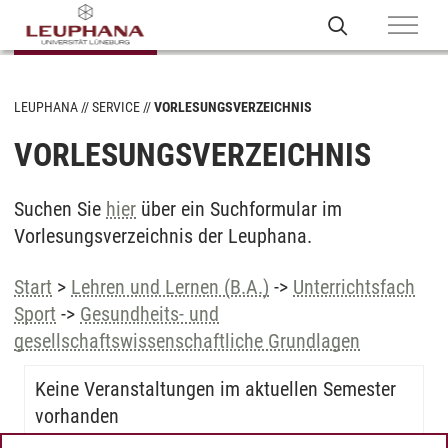
LEUPHANA
SERVICE
VORLESUNGSVERZEICHNIS
VORLESUNGSVERZEICHNIS
Suchen Sie
hier
über ein Suchformular im
Vorlesungsverzeichnis der Leuphana.
Start
>
Lehren und Lernen (B.A.)
->
Unterrichtsfach
Sport
->
Gesundheits- und
gesellschaftswissenschaftliche Grundlagen
Keine Veranstaltungen im aktuellen Semester
vorhanden