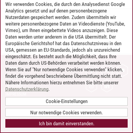
Wir verwenden Cookies, die durch den Analysedienst Google
Analytics gesetzt und auf denen personenbezogene
Nutzerdaten gespeichert werden. Zudem übermitteln wir
Timo Leder
/
30.06.2024
weitere personenbezogene Daten an Videodienste (YouTube,
Vimeo), um Ihnen eingebettete Videos anzuzeigen. Diese
Daten werden unter anderem in die USA übermittelt. Der
Europäische Gerichtshof hat das Datenschutzniveau in den
USA, gemessen an EU-Standards, jedoch als unzureichend
eingeschätzt. Es besteht auch die Möglichkeit, dass Ihre
Daten dann durch US-Behörden verarbeitet werden können.
KONTAKT
Wenn Sie auf "Nur notwendige Cookies verwenden" klicken,
findet die vorgehend beschriebene Übermittlung nicht statt.
LEUPHANA ALS ARBEITGEBER
Nähere Informationen hierzu entnehmen Sie bitte unserer
INTRANET
Datenschutzerklärung
.
IMPRESSUM
Cookie-Einstellungen
DATENSCHUTZ
BARRIEREFREIHEIT
Nur notwendige Cookies verwenden.
COOKIE-EINSTELLUNGEN
Ich bin damit einverstanden.