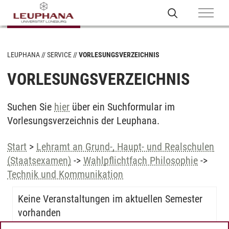
LEUPHANA
SERVICE
VORLESUNGSVERZEICHNIS
VORLESUNGSVERZEICHNIS
Suchen Sie
hier
über ein Suchformular im
Vorlesungsverzeichnis der Leuphana.
Start
>
Lehramt an Grund-, Haupt- und Realschulen
(Staatsexamen)
->
Wahlpflichtfach Philosophie
->
Technik und Kommunikation
Keine Veranstaltungen im aktuellen Semester
vorhanden