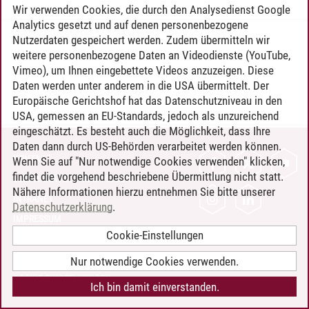
Wir verwenden Cookies, die durch den Analysedienst Google
Analytics gesetzt und auf denen personenbezogene
Nutzerdaten gespeichert werden. Zudem übermitteln wir
Timo Leder
/
30.06.2024
weitere personenbezogene Daten an Videodienste (YouTube,
Vimeo), um Ihnen eingebettete Videos anzuzeigen. Diese
Daten werden unter anderem in die USA übermittelt. Der
Europäische Gerichtshof hat das Datenschutzniveau in den
USA, gemessen an EU-Standards, jedoch als unzureichend
eingeschätzt. Es besteht auch die Möglichkeit, dass Ihre
Daten dann durch US-Behörden verarbeitet werden können.
KONTAKT
Wenn Sie auf "Nur notwendige Cookies verwenden" klicken,
findet die vorgehend beschriebene Übermittlung nicht statt.
LEUPHANA ALS ARBEITGEBER
Nähere Informationen hierzu entnehmen Sie bitte unserer
INTRANET
Datenschutzerklärung
.
IMPRESSUM
Cookie-Einstellungen
DATENSCHUTZ
BARRIEREFREIHEIT
Nur notwendige Cookies verwenden.
COOKIE-EINSTELLUNGEN
Ich bin damit einverstanden.