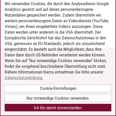
Wir verwenden Cookies, die durch den Analysedienst Google
Analytics gesetzt und auf denen personenbezogene
Nutzerdaten gespeichert werden. Zudem übermitteln wir
Timo Leder
/
30.06.2024
weitere personenbezogene Daten an Videodienste (YouTube,
Vimeo), um Ihnen eingebettete Videos anzuzeigen. Diese
Daten werden unter anderem in die USA übermittelt. Der
Europäische Gerichtshof hat das Datenschutzniveau in den
USA, gemessen an EU-Standards, jedoch als unzureichend
eingeschätzt. Es besteht auch die Möglichkeit, dass Ihre
Daten dann durch US-Behörden verarbeitet werden können.
KONTAKT
Wenn Sie auf "Nur notwendige Cookies verwenden" klicken,
findet die vorgehend beschriebene Übermittlung nicht statt.
LEUPHANA ALS ARBEITGEBER
Nähere Informationen hierzu entnehmen Sie bitte unserer
INTRANET
Datenschutzerklärung
.
IMPRESSUM
Cookie-Einstellungen
DATENSCHUTZ
BARRIEREFREIHEIT
Nur notwendige Cookies verwenden.
COOKIE-EINSTELLUNGEN
Ich bin damit einverstanden.