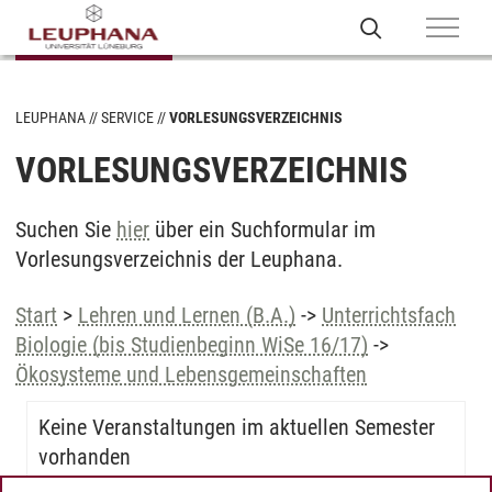
LEUPHANA
SERVICE
VORLESUNGSVERZEICHNIS
VORLESUNGSVERZEICHNIS
Suchen Sie
hier
über ein Suchformular im
Vorlesungsverzeichnis der Leuphana.
Start
>
Lehren und Lernen (B.A.)
->
Unterrichtsfach
Biologie (bis Studienbeginn WiSe 16/17)
->
Ökosysteme und Lebensgemeinschaften
Keine Veranstaltungen im aktuellen Semester
vorhanden