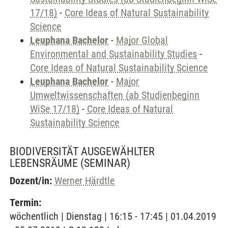
17/18)
-
Core Ideas of Natural Sustainability
Science
Leuphana Bachelor
-
Major Global
Environmental and Sustainability Studies
-
Core Ideas of Natural Sustainability Science
Leuphana Bachelor
-
Major
Umweltwissenschaften (ab Studienbeginn
WiSe 17/18)
-
Core Ideas of Natural
Sustainability Science
BIODIVERSITÄT AUSGEWÄHLTER
LEBENSRÄUME
(SEMINAR)
Dozent/in:
Werner Härdtle
Termin:
wöchentlich | Dienstag | 16:15 - 17:45 | 01.04.2019