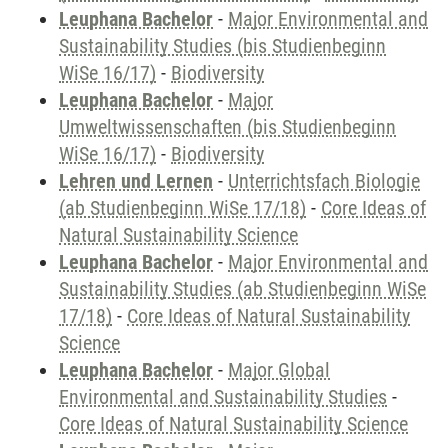
Leuphana Bachelor
-
Major Environmental and
Sustainability Studies (bis Studienbeginn
WiSe 16/17)
-
Biodiversity
Leuphana Bachelor
-
Major
Umweltwissenschaften (bis Studienbeginn
WiSe 16/17)
-
Biodiversity
Lehren und Lernen
-
Unterrichtsfach Biologie
(ab Studienbeginn WiSe 17/18)
-
Core Ideas of
Natural Sustainability Science
Leuphana Bachelor
-
Major Environmental and
Sustainability Studies (ab Studienbeginn WiSe
17/18)
-
Core Ideas of Natural Sustainability
Science
Leuphana Bachelor
-
Major Global
Environmental and Sustainability Studies
-
Core Ideas of Natural Sustainability Science