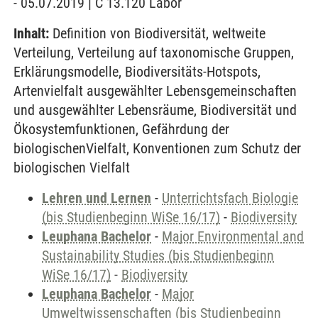
- 05.07.2019 | C 13.120 Labor
Inhalt:
Definition von Biodiversität, weltweite
Verteilung, Verteilung auf taxonomische Gruppen,
Erklärungsmodelle, Biodiversitäts-Hotspots,
Artenvielfalt ausgewählter Lebensgemeinschaften
und ausgewählter Lebensräume, Biodiversität und
Ökosystemfunktionen, Gefährdung der
biologischenVielfalt, Konventionen zum Schutz der
biologischen Vielfalt
Lehren und Lernen
-
Unterrichtsfach Biologie
(bis Studienbeginn WiSe 16/17)
-
Biodiversity
Leuphana Bachelor
-
Major Environmental and
Sustainability Studies (bis Studienbeginn
WiSe 16/17)
-
Biodiversity
Leuphana Bachelor
-
Major
Umweltwissenschaften (bis Studienbeginn