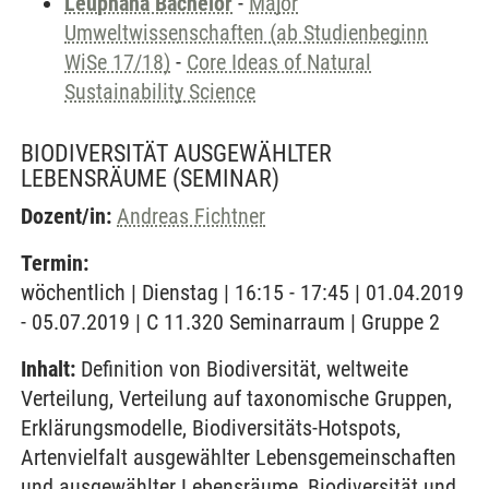
Leuphana Bachelor
-
Major
Umweltwissenschaften (ab Studienbeginn
WiSe 17/18)
-
Core Ideas of Natural
Sustainability Science
BIODIVERSITÄT AUSGEWÄHLTER
LEBENSRÄUME
(SEMINAR)
Dozent/in:
Andreas Fichtner
Termin:
wöchentlich | Dienstag | 16:15 - 17:45 | 01.04.2019
- 05.07.2019 | C 11.320 Seminarraum | Gruppe 2
Inhalt:
Definition von Biodiversität, weltweite
Verteilung, Verteilung auf taxonomische Gruppen,
Erklärungsmodelle, Biodiversitäts-Hotspots,
Artenvielfalt ausgewählter Lebensgemeinschaften
und ausgewählter Lebensräume, Biodiversität und