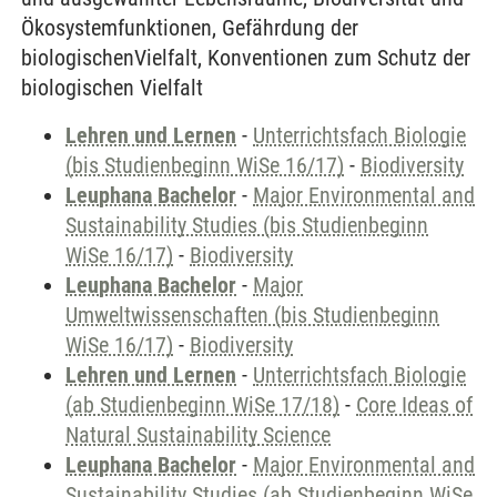
Ökosystemfunktionen, Gefährdung der
biologischenVielfalt, Konventionen zum Schutz der
biologischen Vielfalt
Lehren und Lernen
-
Unterrichtsfach Biologie
(bis Studienbeginn WiSe 16/17)
-
Biodiversity
Leuphana Bachelor
-
Major Environmental and
Sustainability Studies (bis Studienbeginn
WiSe 16/17)
-
Biodiversity
Leuphana Bachelor
-
Major
Umweltwissenschaften (bis Studienbeginn
WiSe 16/17)
-
Biodiversity
Lehren und Lernen
-
Unterrichtsfach Biologie
(ab Studienbeginn WiSe 17/18)
-
Core Ideas of
Natural Sustainability Science
Leuphana Bachelor
-
Major Environmental and
Sustainability Studies (ab Studienbeginn WiSe