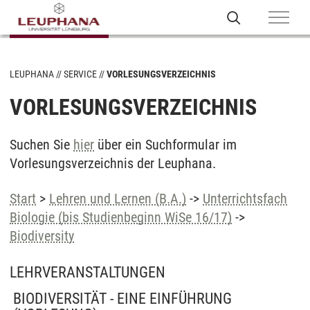
LEUPHANA
SERVICE
VORLESUNGSVERZEICHNIS
VORLESUNGSVERZEICHNIS
Suchen Sie
hier
über ein Suchformular im
Vorlesungsverzeichnis der Leuphana.
Start
>
Lehren und Lernen (B.A.)
->
Unterrichtsfach
Biologie (bis Studienbeginn WiSe 16/17)
->
Biodiversity
LEHRVERANSTALTUNGEN
BIODIVERSITÄT - EINE EINFÜHRUNG