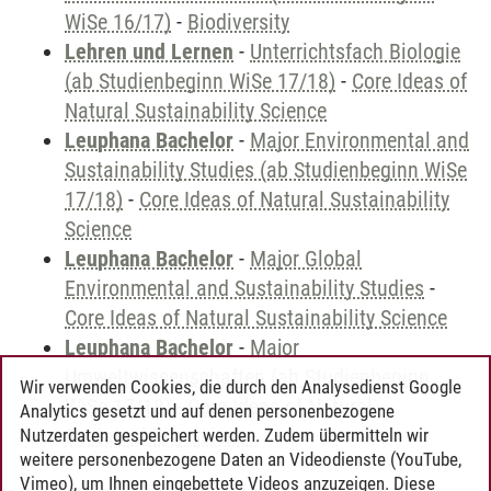
WiSe 16/17)
-
Biodiversity
Lehren und Lernen
-
Unterrichtsfach Biologie
(ab Studienbeginn WiSe 17/18)
-
Core Ideas of
Natural Sustainability Science
Leuphana Bachelor
-
Major Environmental and
Sustainability Studies (ab Studienbeginn WiSe
17/18)
-
Core Ideas of Natural Sustainability
Science
Leuphana Bachelor
-
Major Global
Environmental and Sustainability Studies
-
Core Ideas of Natural Sustainability Science
Leuphana Bachelor
-
Major
Umweltwissenschaften (ab Studienbeginn
Wir verwenden Cookies, die durch den Analysedienst Google
WiSe 17/18)
-
Core Ideas of Natural
Analytics gesetzt und auf denen personenbezogene
Sustainability Science
Nutzerdaten gespeichert werden. Zudem übermitteln wir
weitere personenbezogene Daten an Videodienste (YouTube,
Vimeo), um Ihnen eingebettete Videos anzuzeigen. Diese