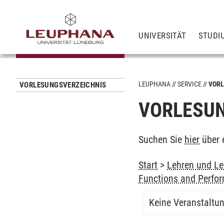
UNIVERSITÄT
STUDI
LEUPHANA
SERVICE
VORL
VORLESUNGSVERZEICHNIS
VORLESUN
Suchen Sie
hier
über 
Start
>
Lehren und Le
Functions and Perfo
Keine Veranstaltu