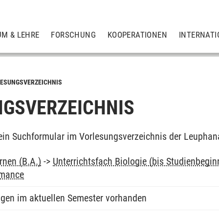
UM & LEHRE
FORSCHUNG
KOOPERATIONEN
INTERNATI
ESUNGSVERZEICHNIS
GSVERZEICHNIS
ein Suchformular im Vorlesungsverzeichnis der Leuphan
rnen (B.A.)
->
Unterrichtsfach Biologie (bis Studienbegi
rmance
ngen im aktuellen Semester vorhanden