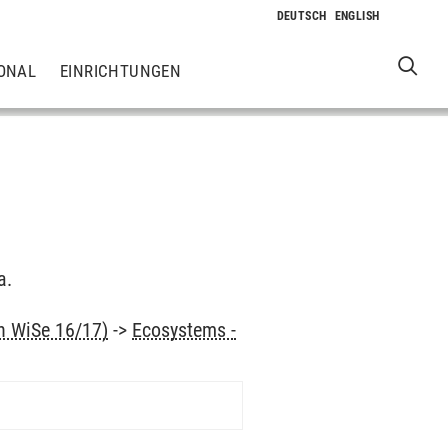
ONAL
EINRICHTUNGEN
a.
nn WiSe 16/17)
->
Ecosystems -