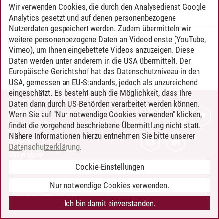
Wir verwenden Cookies, die durch den Analysedienst Google
Analytics gesetzt und auf denen personenbezogene
Nutzerdaten gespeichert werden. Zudem übermitteln wir
weitere personenbezogene Daten an Videodienste (YouTube,
Timo Leder
/
30.06.2024
Vimeo), um Ihnen eingebettete Videos anzuzeigen. Diese
Daten werden unter anderem in die USA übermittelt. Der
Europäische Gerichtshof hat das Datenschutzniveau in den
USA, gemessen an EU-Standards, jedoch als unzureichend
eingeschätzt. Es besteht auch die Möglichkeit, dass Ihre
Daten dann durch US-Behörden verarbeitet werden können.
KONTAKT
Wenn Sie auf "Nur notwendige Cookies verwenden" klicken,
findet die vorgehend beschriebene Übermittlung nicht statt.
LEUPHANA ALS ARBEITGEBER
Nähere Informationen hierzu entnehmen Sie bitte unserer
INTRANET
Datenschutzerklärung
.
IMPRESSUM
Cookie-Einstellungen
DATENSCHUTZ
BARRIEREFREIHEIT
Nur notwendige Cookies verwenden.
COOKIE-EINSTELLUNGEN
Ich bin damit einverstanden.