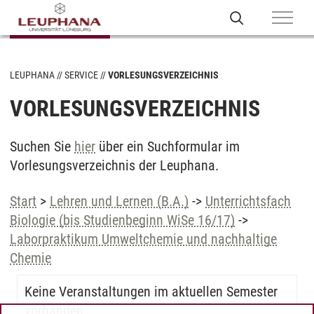
LEUPHANA
SERVICE
VORLESUNGSVERZEICHNIS
VORLESUNGSVERZEICHNIS
Suchen Sie
hier
über ein Suchformular im
Vorlesungsverzeichnis der Leuphana.
Start
>
Lehren und Lernen (B.A.)
->
Unterrichtsfach
Biologie (bis Studienbeginn WiSe 16/17)
->
Laborpraktikum Umweltchemie und nachhaltige
Chemie
Keine Veranstaltungen im aktuellen Semester
vorhanden