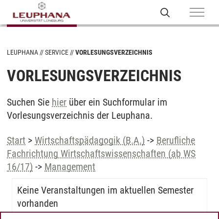
LEUPHANA
SERVICE
VORLESUNGSVERZEICHNIS
VORLESUNGSVERZEICHNIS
Suchen Sie
hier
über ein Suchformular im
Vorlesungsverzeichnis der Leuphana.
Start
>
Wirtschaftspädagogik (B.A.)
->
Berufliche
Fachrichtung Wirtschaftswissenschaften (ab WS
16/17)
->
Management
Keine Veranstaltungen im aktuellen Semester
vorhanden