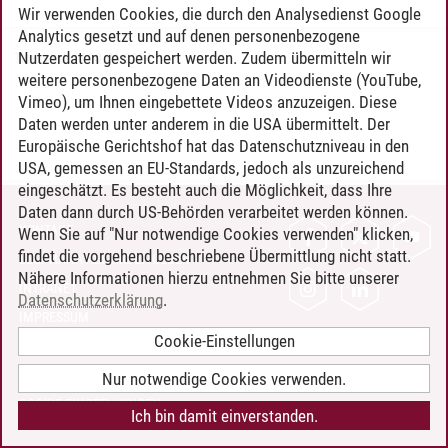
Wir verwenden Cookies, die durch den Analysedienst Google
Analytics gesetzt und auf denen personenbezogene
Nutzerdaten gespeichert werden. Zudem übermitteln wir
Timo Leder
/
30.06.2024
weitere personenbezogene Daten an Videodienste (YouTube,
Vimeo), um Ihnen eingebettete Videos anzuzeigen. Diese
Daten werden unter anderem in die USA übermittelt. Der
Europäische Gerichtshof hat das Datenschutzniveau in den
USA, gemessen an EU-Standards, jedoch als unzureichend
eingeschätzt. Es besteht auch die Möglichkeit, dass Ihre
Daten dann durch US-Behörden verarbeitet werden können.
KONTAKT
Wenn Sie auf "Nur notwendige Cookies verwenden" klicken,
findet die vorgehend beschriebene Übermittlung nicht statt.
LEUPHANA ALS ARBEITGEBER
Nähere Informationen hierzu entnehmen Sie bitte unserer
INTRANET
Datenschutzerklärung
.
IMPRESSUM
Cookie-Einstellungen
DATENSCHUTZ
BARRIEREFREIHEIT
Nur notwendige Cookies verwenden.
COOKIE-EINSTELLUNGEN
Ich bin damit einverstanden.