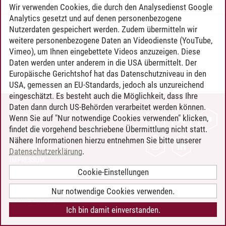
Wir verwenden Cookies, die durch den Analysedienst Google
Analytics gesetzt und auf denen personenbezogene
Nutzerdaten gespeichert werden. Zudem übermitteln wir
Timo Leder
/
30.06.2024
weitere personenbezogene Daten an Videodienste (YouTube,
Vimeo), um Ihnen eingebettete Videos anzuzeigen. Diese
Daten werden unter anderem in die USA übermittelt. Der
Europäische Gerichtshof hat das Datenschutzniveau in den
USA, gemessen an EU-Standards, jedoch als unzureichend
eingeschätzt. Es besteht auch die Möglichkeit, dass Ihre
Daten dann durch US-Behörden verarbeitet werden können.
KONTAKT
Wenn Sie auf "Nur notwendige Cookies verwenden" klicken,
findet die vorgehend beschriebene Übermittlung nicht statt.
LEUPHANA ALS ARBEITGEBER
Nähere Informationen hierzu entnehmen Sie bitte unserer
INTRANET
Datenschutzerklärung
.
IMPRESSUM
Cookie-Einstellungen
DATENSCHUTZ
BARRIEREFREIHEIT
Nur notwendige Cookies verwenden.
COOKIE-EINSTELLUNGEN
Ich bin damit einverstanden.