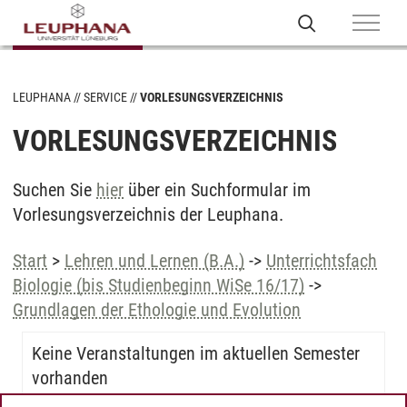
LEUPHANA
SERVICE
VORLESUNGSVERZEICHNIS
VORLESUNGSVERZEICHNIS
Suchen Sie
hier
über ein Suchformular im
Vorlesungsverzeichnis der Leuphana.
Start
>
Lehren und Lernen (B.A.)
->
Unterrichtsfach
Biologie (bis Studienbeginn WiSe 16/17)
->
Grundlagen der Ethologie und Evolution
Keine Veranstaltungen im aktuellen Semester
vorhanden