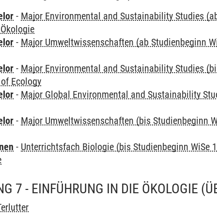
elor
-
Major Environmental and Sustainability Studies (
 Ökologie
elor
-
Major Umweltwissenschaften (ab Studienbeginn W
elor
-
Major Environmental and Sustainability Studies (b
 of Ecology
elor
-
Major Global Environmental and Sustainability Stu
elor
-
Major Umweltwissenschaften (bis Studienbeginn W
rnen
-
Unterrichtsfach Biologie (bis Studienbeginn WiSe 
e
G 7 - EINFÜHRUNG IN DIE ÖKOLOGIE
(Ü
erlutter