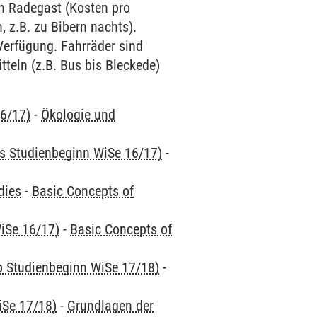
n Radegast (Kosten pro
 z.B. zu Bibern nachts).
Verfügung. Fahrräder sind
tteln (z.B. Bus bis Bleckede)
16/17)
-
Ökologie und
is Studienbeginn WiSe 16/17)
-
dies
-
Basic Concepts of
iSe 16/17)
-
Basic Concepts of
ab Studienbeginn WiSe 17/18)
-
iSe 17/18)
-
Grundlagen der