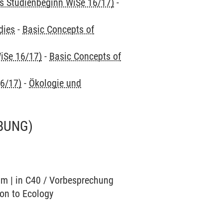
is Studienbeginn WiSe 16/17)
-
dies
-
Basic Concepts of
iSe 16/17)
-
Basic Concepts of
16/17)
-
Ökologie und
BUNG)
ium | in C40 / Vorbesprechung
ion to Ecology