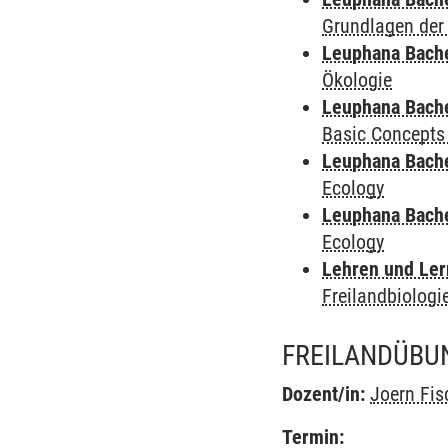
Grundlagen der
Leuphana Bach
Ökologie
Leuphana Bach
Basic Concepts
Leuphana Bach
Ecology
Leuphana Bach
Ecology
Lehren und Le
Freilandbiologi
FREILANDÜBUN
Dozent/in:
Joern Fis
Termin: