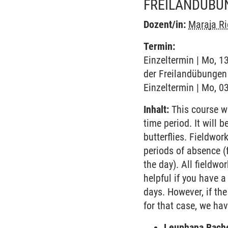
FREILANDÜBUN
Dozent/in:
Maraja Ri
Termin:
Einzeltermin | Mo, 1
der Freilandübungen 
Einzeltermin | Mo, 03
Inhalt:
This course wi
time period. It will
butterflies. Fieldwor
periods of absence (
the day). All fieldw
helpful if you have a
days. However, if the
for that case, we ha
Leuphana Bach