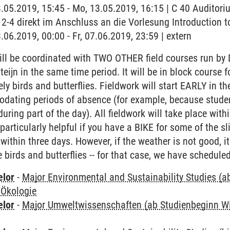
3.05.2019, 15:45 - Mo, 13.05.2019, 16:15 | C 40 Auditor
2-4 direkt im Anschluss an die Vorlesung Introduction t
.06.2019, 00:00 - Fr, 07.06.2019, 23:59 | extern
ll be coordinated with TWO OTHER field courses run by 
steijn in the same time period. It will be in block cours
ly birds and butterflies. Fieldwork will start EARLY in t
modating periods of absence (for example, because stude
uring part of the day). All fieldwork will take place w
articularly helpful if you have a BIKE for some of the sl
within three days. However, if the weather is not good, it
birds and butterflies -- for that case, we have scheduled
elor
-
Major Environmental and Sustainability Studies (
 Ökologie
elor
-
Major Umweltwissenschaften (ab Studienbeginn W