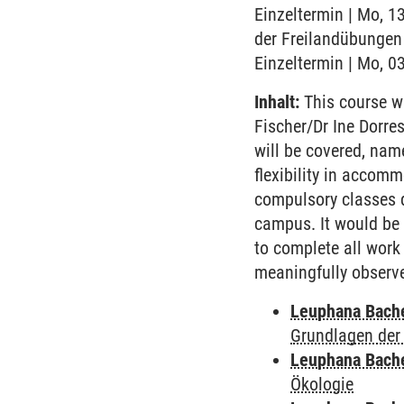
Einzeltermin | Mo, 1
der Freilandübungen 
Einzeltermin | Mo, 03
Inhalt:
This course wi
Fischer/Dr Ine Dorre
will be covered, name
flexibility in accom
compulsory classes d
campus. It would be p
to complete all work 
meaningfully observe 
Leuphana Bach
Grundlagen der
Leuphana Bach
Ökologie