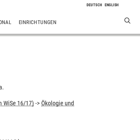
ONAL
EINRICHTUNGEN
a.
nn WiSe 16/17)
->
Ökologie und