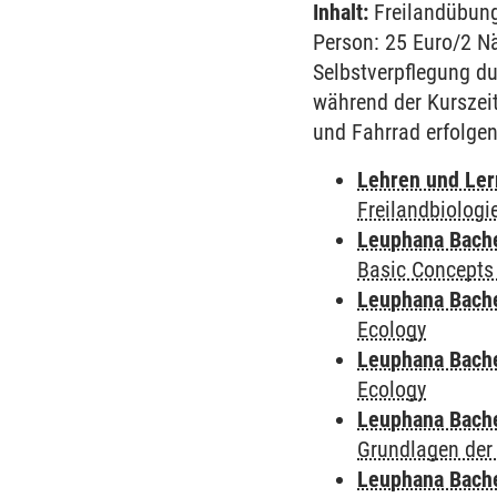
Inhalt:
Freilandübung
Person: 25 Euro/2 Nä
Selbstverpflegung du
während der Kurszeit
und Fahrrad erfolgen
Lehren und Le
Freilandbiologi
Leuphana Bach
Basic Concepts
Leuphana Bach
Ecology
Leuphana Bach
Ecology
Leuphana Bach
Grundlagen der
Leuphana Bach