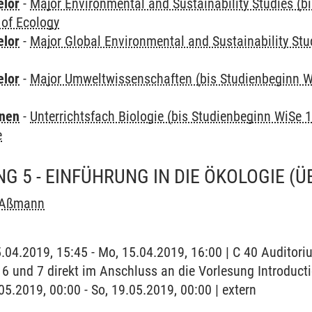
elor
-
Major Environmental and Sustainability Studies (b
 of Ecology
elor
-
Major Global Environmental and Sustainability Stu
elor
-
Major Umweltwissenschaften (bis Studienbeginn W
rnen
-
Unterrichtsfach Biologie (bis Studienbeginn WiSe 
e
G 5 - EINFÜHRUNG IN DIE ÖKOLOGIE
(Ü
 Aßmann
5.04.2019, 15:45 - Mo, 15.04.2019, 16:00 | C 40 Auditor
 6 und 7 direkt im Anschluss an die Vorlesung Introduct
.05.2019, 00:00 - So, 19.05.2019, 00:00 | extern