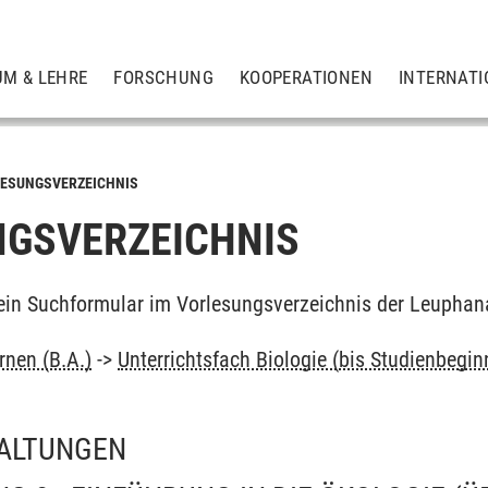
UM & LEHRE
FORSCHUNG
KOOPERATIONEN
INTERNATI
ESUNGSVERZEICHNIS
GSVERZEICHNIS
ein Suchformular im Vorlesungsverzeichnis der Leuphan
rnen (B.A.)
->
Unterrichtsfach Biologie (bis Studienbegi
ALTUNGEN