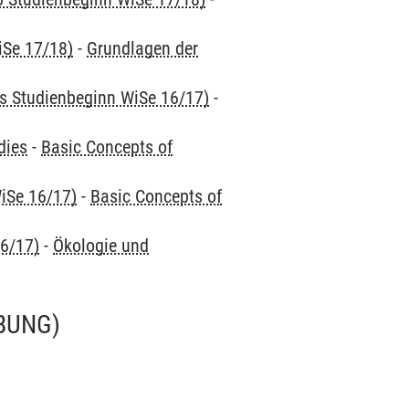
iSe 17/18)
-
Grundlagen der
is Studienbeginn WiSe 16/17)
-
dies
-
Basic Concepts of
iSe 16/17)
-
Basic Concepts of
16/17)
-
Ökologie und
BUNG)