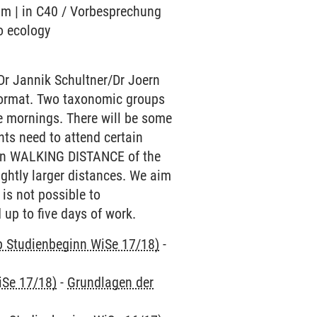
ium | in C40 / Vorbesprechung
o ecology
Dr Jannik Schultner/Dr Joern
e format. Two taxonomic groups
he mornings. There will be some
nts need to attend certain
ithin WALKING DISTANCE of the
ightly larger distances. We aim
 is not possible to
 up to five days of work.
ab Studienbeginn WiSe 17/18)
-
iSe 17/18)
-
Grundlagen der