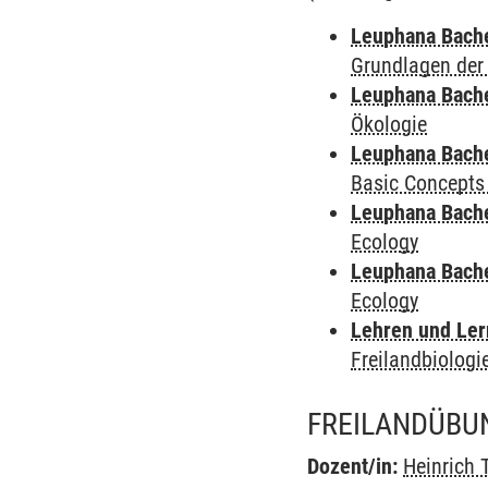
Leuphana Bach
Grundlagen der
Leuphana Bach
Ökologie
Leuphana Bach
Basic Concepts
Leuphana Bach
Ecology
Leuphana Bach
Ecology
Lehren und Le
Freilandbiologi
FREILANDÜBUN
Dozent/in:
Heinrich T