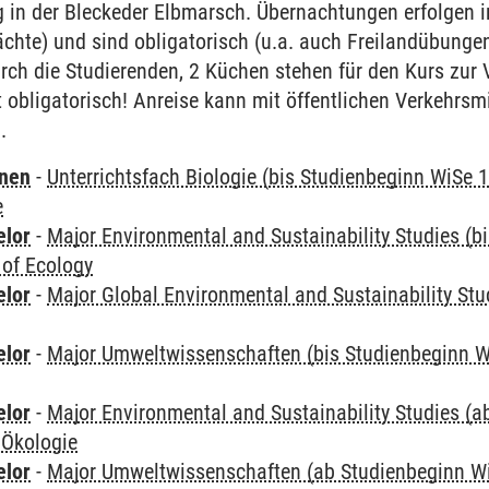
 in der Bleckeder Elbmarsch. Übernachtungen erfolgen i
chte) und sind obligatorisch (u.a. auch Freilandübungen,
rch die Studierenden, 2 Küchen stehen für den Kurs zur 
 obligatorisch! Anreise kann mit öffentlichen Verkehrsmi
.
rnen
-
Unterrichtsfach Biologie (bis Studienbeginn WiSe 
e
elor
-
Major Environmental and Sustainability Studies (b
 of Ecology
elor
-
Major Global Environmental and Sustainability Stu
elor
-
Major Umweltwissenschaften (bis Studienbeginn W
elor
-
Major Environmental and Sustainability Studies (
 Ökologie
elor
-
Major Umweltwissenschaften (ab Studienbeginn W