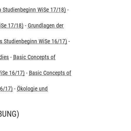
ab Studienbeginn WiSe 17/18)
-
iSe 17/18)
-
Grundlagen der
is Studienbeginn WiSe 16/17)
-
dies
-
Basic Concepts of
iSe 16/17)
-
Basic Concepts of
16/17)
-
Ökologie und
BUNG)