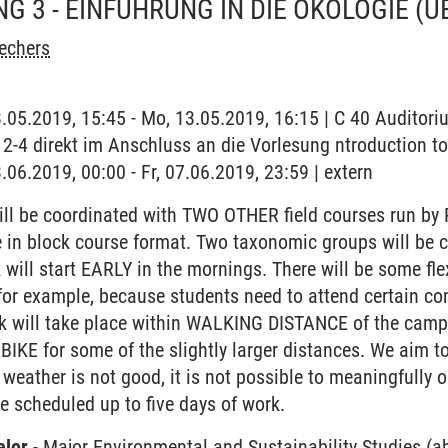
G 3 - EINFÜHRUNG IN DIE ÖKOLOGIE
(Ü
echers
3.05.2019, 15:45 - Mo, 13.05.2019, 16:15 | C 40 Auditor
2-4 direkt im Anschluss an die Vorlesung ntroduction t
.06.2019, 00:00 - Fr, 07.06.2019, 23:59 | extern
ll be coordinated with TWO OTHER field courses run by 
 be in block course format. Two taxonomic groups will be 
k will start EARLY in the mornings. There will be some fl
for example, because students need to attend certain co
ork will take place within WALKING DISTANCE of the campu
 BIKE for some of the slightly larger distances. We aim t
 weather is not good, it is not possible to meaningfully o
ve scheduled up to five days of work.
elor
-
Major Environmental and Sustainability Studies (