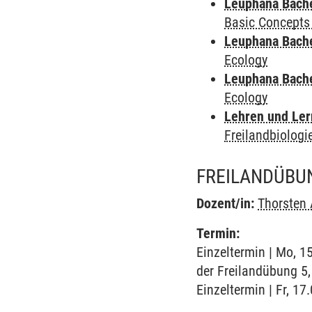
Leuphana Bach
Basic Concepts
Leuphana Bach
Ecology
Leuphana Bach
Ecology
Lehren und Le
Freilandbiologi
FREILANDÜBUN
Dozent/in:
Thorsten
Termin:
Einzeltermin | Mo, 1
der Freilandübung 5,
Einzeltermin | Fr, 17