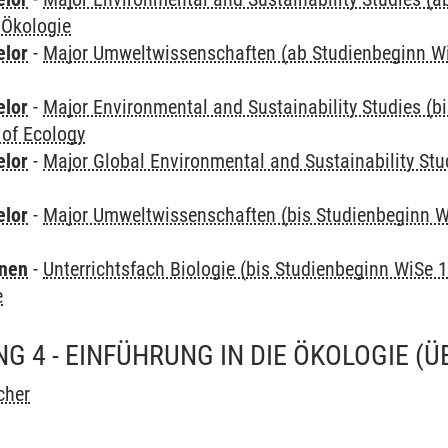
 Ökologie
elor
-
Major Umweltwissenschaften (ab Studienbeginn W
elor
-
Major Environmental and Sustainability Studies (b
 of Ecology
elor
-
Major Global Environmental and Sustainability Stu
elor
-
Major Umweltwissenschaften (bis Studienbeginn W
rnen
-
Unterrichtsfach Biologie (bis Studienbeginn WiSe 
e
G 4 - EINFÜHRUNG IN DIE ÖKOLOGIE
(Ü
cher