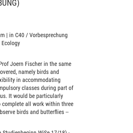
BUNG)
ium | in C40 / Vorbesprechung
o Ecology
Prof Joern Fischer in the same
covered, namely birds and
exibility in accommodating
mpulsory classes during part of
s. It would be particularly
o complete all work within three
bserve birds and butterflies --
ab Studienbeginn WiSe 17/18)
-