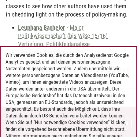
classes to see how other authors have used them
in shedding light on the process of policy-making.
Leuphana Bachelor
-
Major
Politikwissenschaft (bis WiSe 15/16)
-
Vertiefung: Politikfeldanalyse
Leuphana Bachelor
-
Major
Wir verwenden Cookies, die durch den Analysedienst Google
Politikwissenschaft (ab WiSe 16/17)
-
Analytics gesetzt und auf denen personenbezogene
Vertiefung: Politikfeldanalyse: Policy-Prozesse
Nutzerdaten gespeichert werden. Zudem übermitteln wir
weitere personenbezogene Daten an Videodienste (YouTube,
Vimeo), um Ihnen eingebettete Videos anzuzeigen. Diese
Daten werden unter anderem in die USA übermittelt. Der
Europäische Gerichtshof hat das Datenschutzniveau in den
Timo Leder
/
30.06.2024
USA, gemessen an EU-Standards, jedoch als unzureichend
eingeschätzt. Es besteht auch die Möglichkeit, dass Ihre
Daten dann durch US-Behörden verarbeitet werden können.
KONTAKT
Wenn Sie auf "Nur notwendige Cookies verwenden" klicken,
findet die vorgehend beschriebene Übermittlung nicht statt.
LEUPHANA ALS ARBEITGEBER
Nähere Informationen hierzu entnehmen Sie bitte unserer