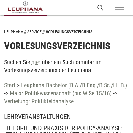
LEUPHANA
SERVICE
VORLESUNGSVERZEICHNIS
VORLESUNGSVERZEICHNIS
Suchen Sie
hier
über ein Suchformular im
Vorlesungsverzeichnis der Leuphana.
Start
>
Leuphana Bachelor (B.A./B.Eng./B.Sc./LL.B.)
->
Major Politikwissenschaft (bis WiSe 15/16)
->
Vertiefung: Politikfeldanalyse
LEHRVERANSTALTUNGEN
THEORIE UND PRAXIS DER POLICY-ANALYSE: