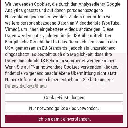
Wir verwenden Cookies, die durch den Analysedienst Google
Analytics gesetzt und auf denen personenbezogene
Nutzerdaten gespeichert werden. Zudem übermitteln wir
Timo Leder
/
30.06.2024
weitere personenbezogene Daten an Videodienste (YouTube,
Vimeo), um Ihnen eingebettete Videos anzuzeigen. Diese
Daten werden unter anderem in die USA übermittelt. Der
Europäische Gerichtshof hat das Datenschutzniveau in den
USA, gemessen an EU-Standards, jedoch als unzureichend
eingeschätzt. Es besteht auch die Möglichkeit, dass Ihre
Daten dann durch US-Behörden verarbeitet werden können.
KONTAKT
Wenn Sie auf "Nur notwendige Cookies verwenden" klicken,
findet die vorgehend beschriebene Übermittlung nicht statt.
LEUPHANA ALS ARBEITGEBER
Nähere Informationen hierzu entnehmen Sie bitte unserer
INTRANET
Datenschutzerklärung
.
IMPRESSUM
Cookie-Einstellungen
DATENSCHUTZ
BARRIEREFREIHEIT
Nur notwendige Cookies verwenden.
COOKIE-EINSTELLUNGEN
Ich bin damit einverstanden.