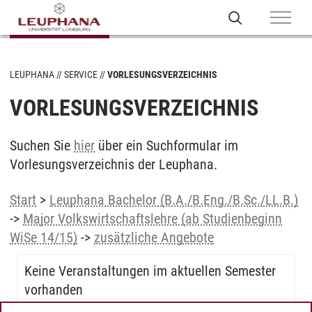
LEUPHANA
SERVICE
VORLESUNGSVERZEICHNIS
VORLESUNGSVERZEICHNIS
Suchen Sie
hier
über ein Suchformular im
Vorlesungsverzeichnis der Leuphana.
Start
>
Leuphana Bachelor (B.A./B.Eng./B.Sc./LL.B.)
->
Major Volkswirtschaftslehre (ab Studienbeginn
WiSe 14/15)
->
zusätzliche Angebote
Keine Veranstaltungen im aktuellen Semester
vorhanden