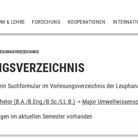
UM & LEHRE
FORSCHUNG
KOOPERATIONEN
INTERNATI
ESUNGSVERZEICHNIS
GSVERZEICHNIS
ein Suchformular im Vorlesungsverzeichnis der Leuphan
elor (B.A./B.Eng./B.Sc./LL.B.)
->
Major Umweltwissensc
ngen im aktuellen Semester vorhanden