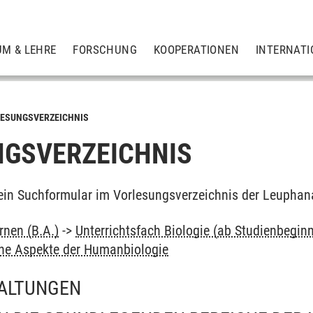
UM & LEHRE
FORSCHUNG
KOOPERATIONEN
INTERNATI
ESUNGSVERZEICHNIS
GSVERZEICHNIS
ein Suchformular im Vorlesungsverzeichnis der Leuphan
rnen (B.A.)
->
Unterrichtsfach Biologie (ab Studienbegin
che Aspekte der Humanbiologie
ALTUNGEN