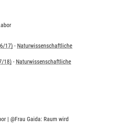
Labor
16/17)
-
Naturwissenschaftliche
7/18)
-
Naturwissenschaftliche
abor | @Frau Gaida: Raum wird