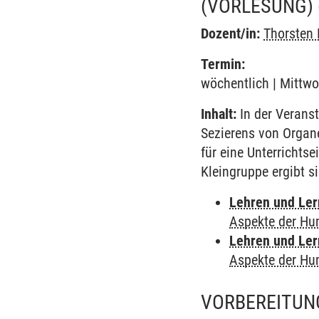
(VORLESUNG)
Dozent/in:
Thorsten
Termin:
wöchentlich | Mittwo
Inhalt:
In der Verans
Sezierens von Organ
für eine Unterrichtse
Kleingruppe ergibt s
Lehren und Le
Aspekte der Hu
Lehren und Le
Aspekte der Hu
VORBEREITUN