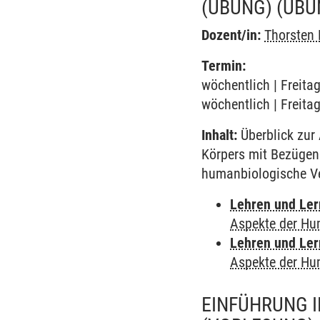
(ÜBUNG)
(ÜBU
Dozent/in:
Thorsten
Termin:
wöchentlich | Freita
wöchentlich | Freita
Inhalt:
Überblick zur
Körpers mit Bezügen
humanbiologische V
Lehren und Le
Aspekte der Hu
Lehren und Le
Aspekte der Hu
EINFÜHRUNG I