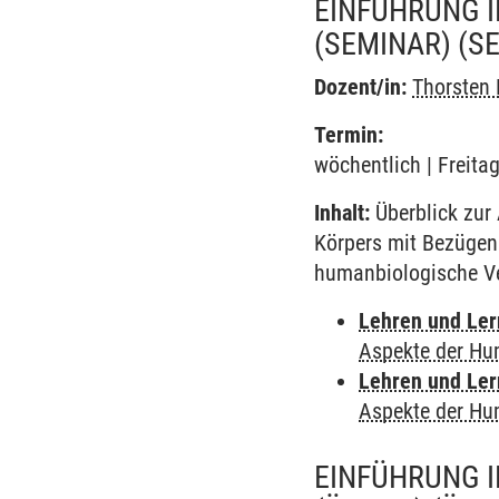
EINFÜHRUNG I
(SEMINAR)
(S
Dozent/in:
Thorsten
Termin:
wöchentlich | Freita
Inhalt:
Überblick zur
Körpers mit Bezügen
humanbiologische V
Lehren und Le
Aspekte der Hu
Lehren und Le
Aspekte der Hu
EINFÜHRUNG I