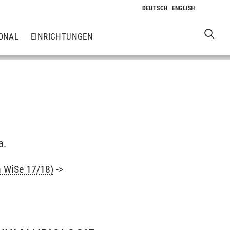
ONAL
EINRICHTUNGEN
a.
n WiSe 17/18)
->