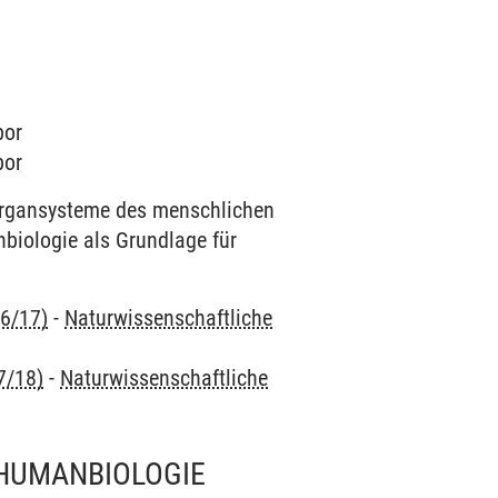
bor
bor
Organsysteme des menschlichen
biologie als Grundlage für
16/17)
-
Naturwissenschaftliche
7/18)
-
Naturwissenschaftliche
 HUMANBIOLOGIE