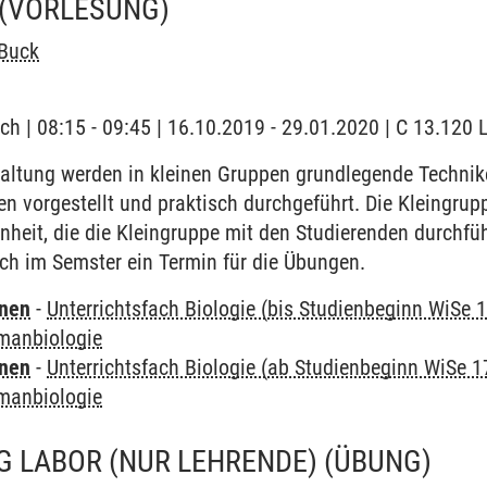
(VORLESUNG)
 Buck
ch | 08:15 - 09:45 | 16.10.2019 - 29.01.2020 | C 13.120 
taltung werden in kleinen Gruppen grundlegende Technik
en vorgestellt und praktisch durchgeführt. Die Kleingr
inheit, die die Kleingruppe mit den Studierenden durchführ
ich im Semster ein Termin für die Übungen.
rnen
-
Unterrichtsfach Biologie (bis Studienbeginn WiSe 
manbiologie
rnen
-
Unterrichtsfach Biologie (ab Studienbeginn WiSe 1
manbiologie
G LABOR (NUR LEHRENDE)
(ÜBUNG)