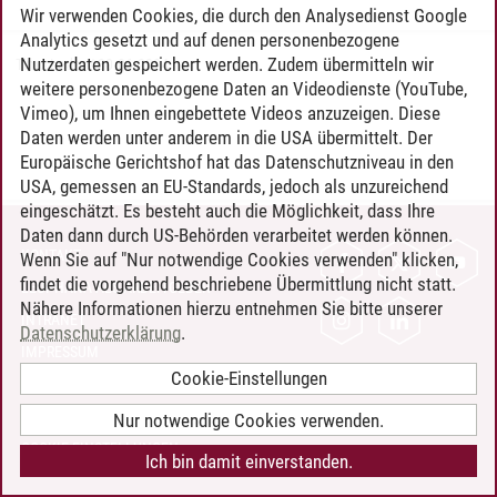
Wir verwenden Cookies, die durch den Analysedienst Google
Analytics gesetzt und auf denen personenbezogene
Nutzerdaten gespeichert werden. Zudem übermitteln wir
Timo Leder
/
30.06.2024
weitere personenbezogene Daten an Videodienste (YouTube,
Vimeo), um Ihnen eingebettete Videos anzuzeigen. Diese
Daten werden unter anderem in die USA übermittelt. Der
Europäische Gerichtshof hat das Datenschutzniveau in den
USA, gemessen an EU-Standards, jedoch als unzureichend
eingeschätzt. Es besteht auch die Möglichkeit, dass Ihre
Daten dann durch US-Behörden verarbeitet werden können.
KONTAKT
Wenn Sie auf "Nur notwendige Cookies verwenden" klicken,
findet die vorgehend beschriebene Übermittlung nicht statt.
LEUPHANA ALS ARBEITGEBER
Nähere Informationen hierzu entnehmen Sie bitte unserer
INTRANET
Datenschutzerklärung
.
IMPRESSUM
Cookie-Einstellungen
DATENSCHUTZ
BARRIEREFREIHEIT
Nur notwendige Cookies verwenden.
COOKIE-EINSTELLUNGEN
Ich bin damit einverstanden.