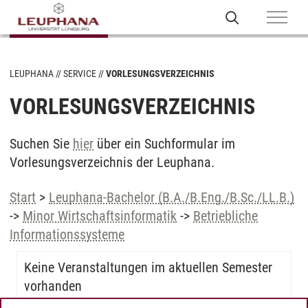
LEUPHANA
SERVICE
VORLESUNGSVERZEICHNIS
VORLESUNGSVERZEICHNIS
Suchen Sie
hier
über ein Suchformular im
Vorlesungsverzeichnis der Leuphana.
Start
>
Leuphana-Bachelor (B.A./B.Eng./B.Sc./LL.B.)
->
Minor Wirtschaftsinformatik
->
Betriebliche
Informationssysteme
Keine Veranstaltungen im aktuellen Semester
vorhanden