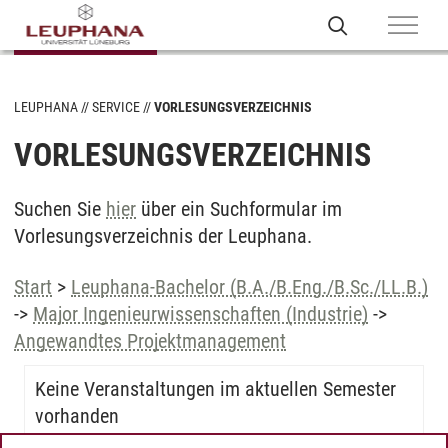
LEUPHANA
SERVICE
VORLESUNGSVERZEICHNIS
VORLESUNGSVERZEICHNIS
Suchen Sie
hier
über ein Suchformular im
Vorlesungsverzeichnis der Leuphana.
Start
>
Leuphana-Bachelor (B.A./B.Eng./B.Sc./LL.B.)
->
Major Ingenieurwissenschaften (Industrie)
->
Angewandtes Projektmanagement
Keine Veranstaltungen im aktuellen Semester
vorhanden