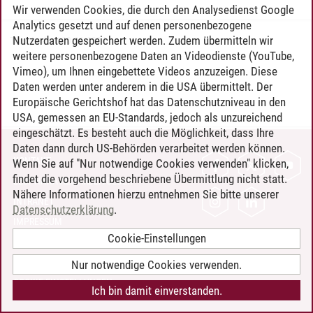
Wir verwenden Cookies, die durch den Analysedienst Google
Analytics gesetzt und auf denen personenbezogene
Nutzerdaten gespeichert werden. Zudem übermitteln wir
Timo Leder
/
30.06.2024
weitere personenbezogene Daten an Videodienste (YouTube,
Vimeo), um Ihnen eingebettete Videos anzuzeigen. Diese
Daten werden unter anderem in die USA übermittelt. Der
Europäische Gerichtshof hat das Datenschutzniveau in den
USA, gemessen an EU-Standards, jedoch als unzureichend
eingeschätzt. Es besteht auch die Möglichkeit, dass Ihre
Daten dann durch US-Behörden verarbeitet werden können.
KONTAKT
Wenn Sie auf "Nur notwendige Cookies verwenden" klicken,
findet die vorgehend beschriebene Übermittlung nicht statt.
LEUPHANA ALS ARBEITGEBER
Nähere Informationen hierzu entnehmen Sie bitte unserer
INTRANET
Datenschutzerklärung
.
IMPRESSUM
Cookie-Einstellungen
DATENSCHUTZ
BARRIEREFREIHEIT
Nur notwendige Cookies verwenden.
COOKIE-EINSTELLUNGEN
Ich bin damit einverstanden.