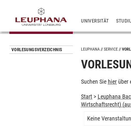
UNIVERSITÄT
STUDI
LEUPHANA
SERVICE
VORL
VORLESUNGSVERZEICHNIS
VORLESUN
Suchen Sie
hier
über 
Start
>
Leuphana Bach
Wirtschaftsrecht) (au
Keine Veranstaltu