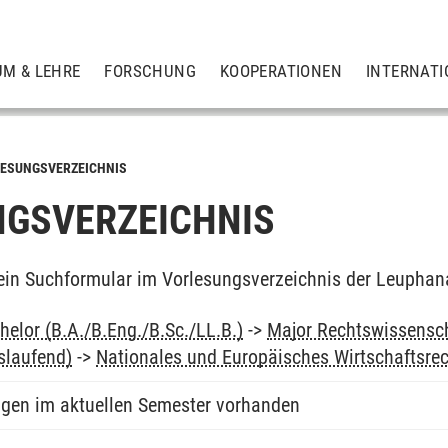
UM & LEHRE
FORSCHUNG
KOOPERATIONEN
INTERNATI
ESUNGSVERZEICHNIS
GSVERZEICHNIS
ein Suchformular im Vorlesungsverzeichnis der Leuphan
elor (B.A./B.Eng./B.Sc./LL.B.)
->
Major Rechtswissensc
slaufend)
->
Nationales und Europäisches Wirtschaftsrech
ngen im aktuellen Semester vorhanden