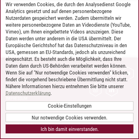
Wir verwenden Cookies, die durch den Analysedienst Google
Timo Leder
/
30.06.2024
Analytics gesetzt und auf denen personenbezogene
Nutzerdaten gespeichert werden. Zudem übermitteln wir
weitere personenbezogene Daten an Videodienste (YouTube,
Vimeo), um Ihnen eingebettete Videos anzuzeigen. Diese
Daten werden unter anderem in die USA übermittelt. Der
Europäische Gerichtshof hat das Datenschutzniveau in den
USA, gemessen an EU-Standards, jedoch als unzureichend
eingeschätzt. Es besteht auch die Möglichkeit, dass Ihre
Daten dann durch US-Behörden verarbeitet werden können.
KONTAKT
Wenn Sie auf "Nur notwendige Cookies verwenden" klicken,
findet die vorgehend beschriebene Übermittlung nicht statt.
LEUPHANA ALS ARBEITGEBER
Nähere Informationen hierzu entnehmen Sie bitte unserer
INTRANET
Datenschutzerklärung
.
IMPRESSUM
Cookie-Einstellungen
DATENSCHUTZ
BARRIEREFREIHEIT
Nur notwendige Cookies verwenden.
COOKIE-EINSTELLUNGEN
Ich bin damit einverstanden.