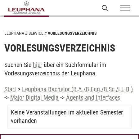
LEUPHANA
SERVICE
VORLESUNGSVERZEICHNIS
VORLESUNGSVERZEICHNIS
Suchen Sie
hier
über ein Suchformular im
Vorlesungsverzeichnis der Leuphana.
Start
>
Leuphana Bachelor (B.A./B.Eng./B.Sc./LL.B.)
->
Major Digital Media
->
Agents and Interfaces
Keine Veranstaltungen im aktuellen Semester
vorhanden