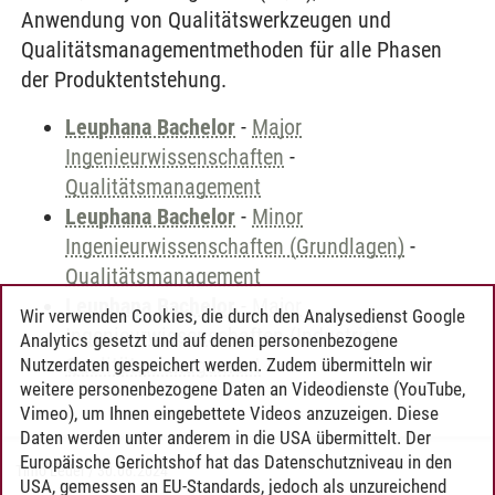
Anwendung von Qualitätswerkzeugen und
Qualitätsmanagementmethoden für alle Phasen
der Produktentstehung.
Leuphana Bachelor
-
Major
Ingenieurwissenschaften
-
Qualitätsmanagement
Leuphana Bachelor
-
Minor
Ingenieurwissenschaften (Grundlagen)
-
Qualitätsmanagement
Leuphana Bachelor
-
Major
Wir verwenden Cookies, die durch den Analysedienst Google
Ingenieurwissenschaften (Industrie)
-
Analytics gesetzt und auf denen personenbezogene
Qualitätsmanagement
Nutzerdaten gespeichert werden. Zudem übermitteln wir
weitere personenbezogene Daten an Videodienste (YouTube,
Vimeo), um Ihnen eingebettete Videos anzuzeigen. Diese
Daten werden unter anderem in die USA übermittelt. Der
Europäische Gerichtshof hat das Datenschutzniveau in den
Timo Leder
/
30.06.2024
USA, gemessen an EU-Standards, jedoch als unzureichend