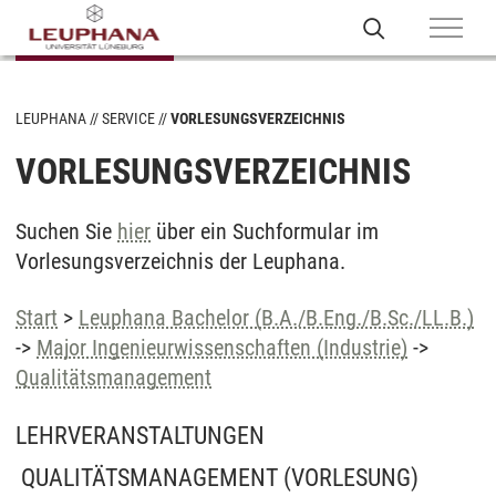
LEUPHANA
SERVICE
VORLESUNGSVERZEICHNIS
VORLESUNGSVERZEICHNIS
Suchen Sie
hier
über ein Suchformular im
Vorlesungsverzeichnis der Leuphana.
Start
>
Leuphana Bachelor (B.A./B.Eng./B.Sc./LL.B.)
->
Major Ingenieurwissenschaften (Industrie)
->
Qualitätsmanagement
LEHRVERANSTALTUNGEN
QUALITÄTSMANAGEMENT
(VORLESUNG)