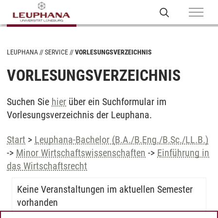
LEUPHANA
SERVICE
VORLESUNGSVERZEICHNIS
VORLESUNGSVERZEICHNIS
Suchen Sie
hier
über ein Suchformular im
Vorlesungsverzeichnis der Leuphana.
Start
>
Leuphana-Bachelor (B.A./B.Eng./B.Sc./LL.B.)
->
Minor Wirtschaftswissenschaften
->
Einführung in
das Wirtschaftsrecht
Keine Veranstaltungen im aktuellen Semester
vorhanden