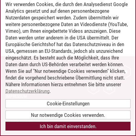
Wir verwenden Cookies, die durch den Analysedienst Google
Analytics gesetzt und auf denen personenbezogene
Nutzerdaten gespeichert werden. Zudem übermitteln wir
Timo Leder
/
30.06.2024
weitere personenbezogene Daten an Videodienste (YouTube,
Vimeo), um Ihnen eingebettete Videos anzuzeigen. Diese
Daten werden unter anderem in die USA übermittelt. Der
Europäische Gerichtshof hat das Datenschutzniveau in den
USA, gemessen an EU-Standards, jedoch als unzureichend
eingeschätzt. Es besteht auch die Möglichkeit, dass Ihre
Daten dann durch US-Behörden verarbeitet werden können.
KONTAKT
Wenn Sie auf "Nur notwendige Cookies verwenden" klicken,
findet die vorgehend beschriebene Übermittlung nicht statt.
LEUPHANA ALS ARBEITGEBER
Nähere Informationen hierzu entnehmen Sie bitte unserer
INTRANET
Datenschutzerklärung
.
IMPRESSUM
Cookie-Einstellungen
DATENSCHUTZ
BARRIEREFREIHEIT
Nur notwendige Cookies verwenden.
COOKIE-EINSTELLUNGEN
Ich bin damit einverstanden.