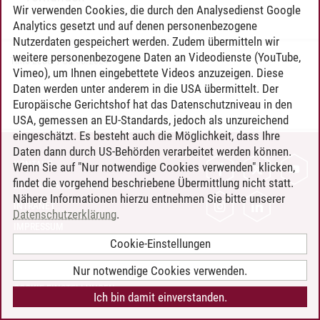
Wir verwenden Cookies, die durch den Analysedienst Google
Analytics gesetzt und auf denen personenbezogene
Nutzerdaten gespeichert werden. Zudem übermitteln wir
weitere personenbezogene Daten an Videodienste (YouTube,
Timo Leder
/
30.06.2024
Vimeo), um Ihnen eingebettete Videos anzuzeigen. Diese
Daten werden unter anderem in die USA übermittelt. Der
Europäische Gerichtshof hat das Datenschutzniveau in den
USA, gemessen an EU-Standards, jedoch als unzureichend
eingeschätzt. Es besteht auch die Möglichkeit, dass Ihre
Daten dann durch US-Behörden verarbeitet werden können.
KONTAKT
Wenn Sie auf "Nur notwendige Cookies verwenden" klicken,
findet die vorgehend beschriebene Übermittlung nicht statt.
LEUPHANA ALS ARBEITGEBER
Nähere Informationen hierzu entnehmen Sie bitte unserer
INTRANET
Datenschutzerklärung
.
IMPRESSUM
Cookie-Einstellungen
DATENSCHUTZ
BARRIEREFREIHEIT
Nur notwendige Cookies verwenden.
COOKIE-EINSTELLUNGEN
Ich bin damit einverstanden.