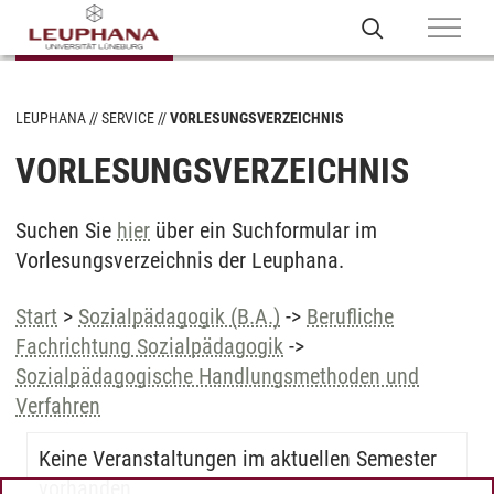
LEUPHANA
SERVICE
VORLESUNGSVERZEICHNIS
VORLESUNGSVERZEICHNIS
Suchen Sie
hier
über ein Suchformular im
Vorlesungsverzeichnis der Leuphana.
Start
>
Sozialpädagogik (B.A.)
->
Berufliche
Fachrichtung Sozialpädagogik
->
Sozialpädagogische Handlungsmethoden und
Verfahren
Keine Veranstaltungen im aktuellen Semester
vorhanden