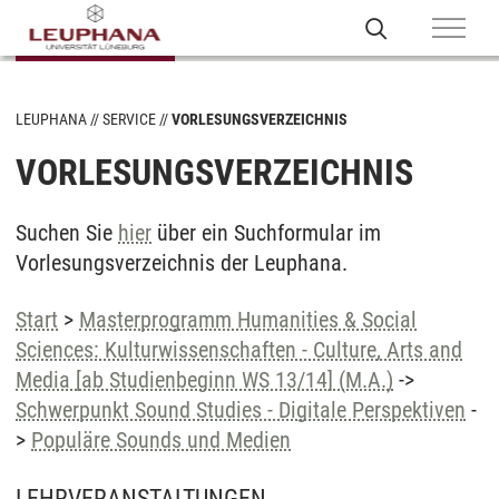
LEUPHANA
SERVICE
VORLESUNGSVERZEICHNIS
VORLESUNGSVERZEICHNIS
Suchen Sie
hier
über ein Suchformular im
Vorlesungsverzeichnis der Leuphana.
Start
>
Masterprogramm Humanities & Social
Sciences: Kulturwissenschaften - Culture, Arts and
Media [ab Studienbeginn WS 13/14] (M.A.)
->
Schwerpunkt Sound Studies - Digitale Perspektiven
-
>
Populäre Sounds und Medien
LEHRVERANSTALTUNGEN