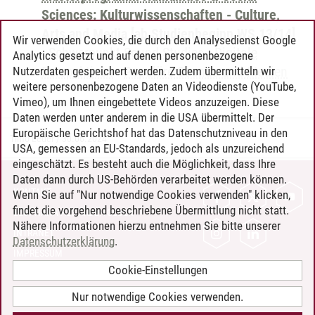
Sciences: Kulturwissenschaften - Culture,
Arts and Media [ab Studienbeginn WS 13/14]
Wir verwenden Cookies, die durch den Analysedienst Google
-
Schwerpunkt Sound Studies - Digitale
Analytics gesetzt und auf denen personenbezogene
Perspektiven
-
Populäre Sounds und Medien
Nutzerdaten gespeichert werden. Zudem übermitteln wir
weitere personenbezogene Daten an Videodienste (YouTube,
Vimeo), um Ihnen eingebettete Videos anzuzeigen. Diese
Daten werden unter anderem in die USA übermittelt. Der
Europäische Gerichtshof hat das Datenschutzniveau in den
Timo Leder
/
30.06.2024
USA, gemessen an EU-Standards, jedoch als unzureichend
eingeschätzt. Es besteht auch die Möglichkeit, dass Ihre
Daten dann durch US-Behörden verarbeitet werden können.
KONTAKT
Wenn Sie auf "Nur notwendige Cookies verwenden" klicken,
findet die vorgehend beschriebene Übermittlung nicht statt.
LEUPHANA ALS ARBEITGEBER
Nähere Informationen hierzu entnehmen Sie bitte unserer
INTRANET
Datenschutzerklärung
.
IMPRESSUM
Cookie-Einstellungen
DATENSCHUTZ
BARRIEREFREIHEIT
Nur notwendige Cookies verwenden.
COOKIE-EINSTELLUNGEN