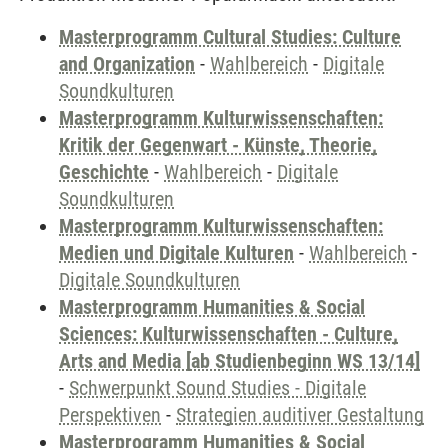
Masterprogramm Cultural Studies: Culture
and Organization
-
Wahlbereich
-
Digitale
Soundkulturen
Masterprogramm Kulturwissenschaften:
Kritik der Gegenwart - Künste, Theorie,
Geschichte
-
Wahlbereich
-
Digitale
Soundkulturen
Masterprogramm Kulturwissenschaften:
Medien und Digitale Kulturen
-
Wahlbereich
-
Digitale Soundkulturen
Masterprogramm Humanities & Social
Sciences: Kulturwissenschaften - Culture,
Arts and Media [ab Studienbeginn WS 13/14]
-
Schwerpunkt Sound Studies - Digitale
Perspektiven
-
Strategien auditiver Gestaltung
Masterprogramm Humanities & Social