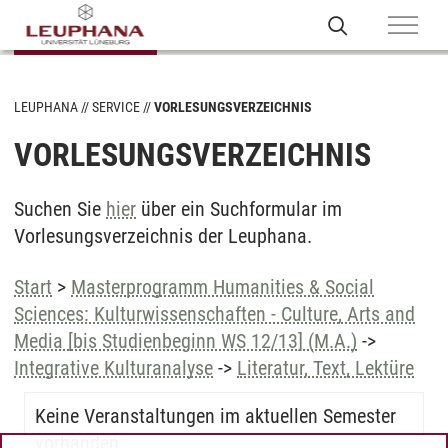
LEUPHANA
SERVICE
VORLESUNGSVERZEICHNIS
VORLESUNGSVERZEICHNIS
Suchen Sie
hier
über ein Suchformular im
Vorlesungsverzeichnis der Leuphana.
Start
>
Masterprogramm Humanities & Social
Sciences: Kulturwissenschaften - Culture, Arts and
Media [bis Studienbeginn WS 12/13] (M.A.)
->
Integrative Kulturanalyse
->
Literatur, Text, Lektüre
Keine Veranstaltungen im aktuellen Semester
vorhanden