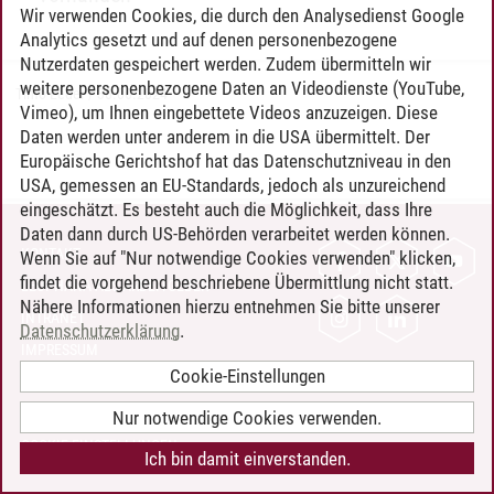
Wir verwenden Cookies, die durch den Analysedienst Google
Analytics gesetzt und auf denen personenbezogene
Nutzerdaten gespeichert werden. Zudem übermitteln wir
weitere personenbezogene Daten an Videodienste (YouTube,
Timo Leder
/
30.06.2024
Vimeo), um Ihnen eingebettete Videos anzuzeigen. Diese
Daten werden unter anderem in die USA übermittelt. Der
Europäische Gerichtshof hat das Datenschutzniveau in den
USA, gemessen an EU-Standards, jedoch als unzureichend
eingeschätzt. Es besteht auch die Möglichkeit, dass Ihre
Daten dann durch US-Behörden verarbeitet werden können.
KONTAKT
Wenn Sie auf "Nur notwendige Cookies verwenden" klicken,
findet die vorgehend beschriebene Übermittlung nicht statt.
LEUPHANA ALS ARBEITGEBER
Nähere Informationen hierzu entnehmen Sie bitte unserer
INTRANET
Datenschutzerklärung
.
IMPRESSUM
Cookie-Einstellungen
DATENSCHUTZ
BARRIEREFREIHEIT
Nur notwendige Cookies verwenden.
COOKIE-EINSTELLUNGEN
Ich bin damit einverstanden.