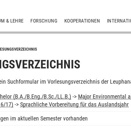
UM & LEHRE
FORSCHUNG
KOOPERATIONEN
INTERNATI
ESUNGSVERZEICHNIS
GSVERZEICHNIS
ein Suchformular im Vorlesungsverzeichnis der Leuphan
elor (B.A./B.Eng./B.Sc./LL.B.)
->
Major Environmental an
16/17)
->
Sprachliche Vorbereitung für das Auslandsjahr
ngen im aktuellen Semester vorhanden