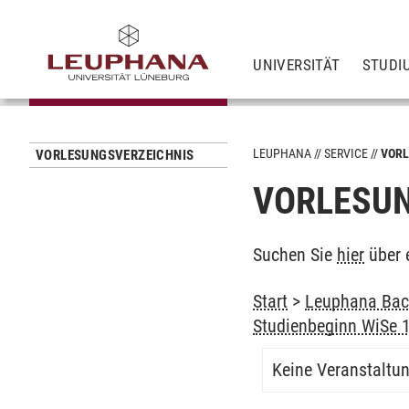
UNIVERSITÄT
STUDI
LEUPHANA
SERVICE
VORL
VORLESUNGSVERZEICHNIS
VORLESUN
Suchen Sie
hier
über 
Start
>
Leuphana Bach
Studienbeginn WiSe 
Keine Veranstaltu