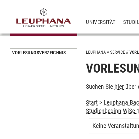
UNIVERSITÄT
STUDI
LEUPHANA
SERVICE
VORL
VORLESUNGSVERZEICHNIS
VORLESUN
Suchen Sie
hier
über 
Start
>
Leuphana Bach
Studienbeginn WiSe 
Keine Veranstaltu