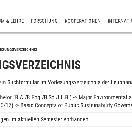
UM & LEHRE
FORSCHUNG
KOOPERATIONEN
INTERNATI
ESUNGSVERZEICHNIS
GSVERZEICHNIS
ein Suchformular im Vorlesungsverzeichnis der Leuphan
elor (B.A./B.Eng./B.Sc./LL.B.)
->
Major Environmental an
16/17)
->
Basic Concepts of Public Sustainability Gover
ngen im aktuellen Semester vorhanden