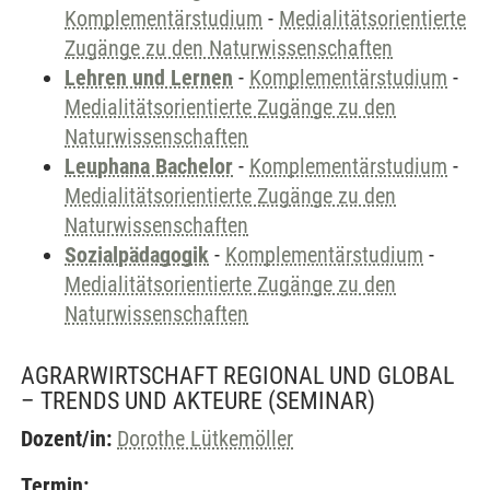
Komplementärstudium
-
Medialitätsorientierte
Zugänge zu den Naturwissenschaften
Lehren und Lernen
-
Komplementärstudium
-
Medialitätsorientierte Zugänge zu den
Naturwissenschaften
Leuphana Bachelor
-
Komplementärstudium
-
Medialitätsorientierte Zugänge zu den
Naturwissenschaften
Sozialpädagogik
-
Komplementärstudium
-
Medialitätsorientierte Zugänge zu den
Naturwissenschaften
AGRARWIRTSCHAFT REGIONAL UND GLOBAL
– TRENDS UND AKTEURE
(SEMINAR)
Dozent/in:
Dorothe Lütkemöller
Termin: