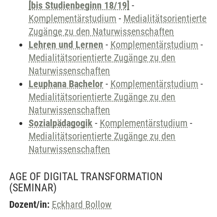
[bis Studienbeginn 18/19]
-
Komplementärstudium
-
Medialitätsorientierte
Zugänge zu den Naturwissenschaften
Lehren und Lernen
-
Komplementärstudium
-
Medialitätsorientierte Zugänge zu den
Naturwissenschaften
Leuphana Bachelor
-
Komplementärstudium
-
Medialitätsorientierte Zugänge zu den
Naturwissenschaften
Sozialpädagogik
-
Komplementärstudium
-
Medialitätsorientierte Zugänge zu den
Naturwissenschaften
AGE OF DIGITAL TRANSFORMATION
(SEMINAR)
Dozent/in:
Eckhard Bollow