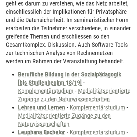
geht es darum zu verstehen, wie das Netz arbeitet,
einschliesslich der Implikationen für Privatsphäre
und die Datensicherheit. Im seminaristischer Form
erarbeiten die Teilnehmer verschiedene, in einander
greifende Themen und erschliessen so den
Gesamtkomplex. Diskussion. Auch Software-Tools
zur technischen Analyse von Rechnernetzen
werden im Rahmen der Veranstaltung behandelt.
Berufliche Bildung in der Sozialpädagogik
[bis Studienbeginn 18/19]
-
Komplementärstudium
-
Medialitätsorientierte
Zugänge zu den Naturwissenschaften
Lehren und Lernen
-
Komplementärstudium
-
Medialitätsorientierte Zugänge zu den
Naturwissenschaften
Leuphana Bachelor
-
Komplementärstudium
-