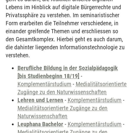
Lebens im Hinblick auf digitale Bürgerrechte und
Privatssphäre zu verstehen. Im seminaristischer
Form erarbeiten die Teilnehmer verschiedene, in
einander greifende Themen und erschliessen so
den Gesamtkomplex. Hierbei geht es auch darum,
die dahinter liegenden Informationstechnologie zu
verstehen.
Berufliche Bildung in der Sozialpädagogik
[bis Studienbeginn 18/19]
-
Komplementärstudium
-
Medialitätsorientierte
Zugänge zu den Naturwissenschaften
Lehren und Lernen
-
Komplementärstudium
-
Medialitätsorientierte Zugänge zu den
Naturwissenschaften
Leuphana Bachelor
-
Komplementärstudium
-
Medialitätsorientierte Zugänge zu den