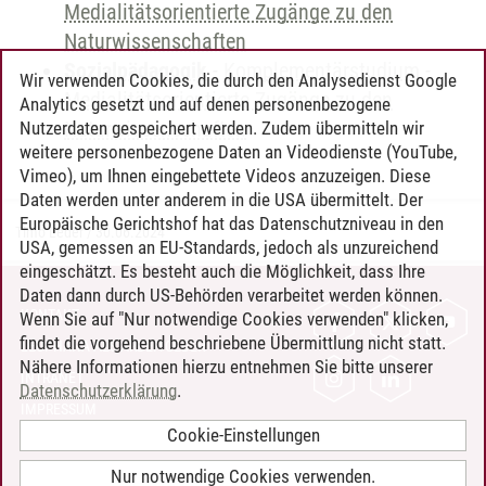
Medialitätsorientierte Zugänge zu den
Naturwissenschaften
Sozialpädagogik
-
Komplementärstudium
-
Wir verwenden Cookies, die durch den Analysedienst Google
Medialitätsorientierte Zugänge zu den
Analytics gesetzt und auf denen personenbezogene
Naturwissenschaften
Nutzerdaten gespeichert werden. Zudem übermitteln wir
weitere personenbezogene Daten an Videodienste (YouTube,
Vimeo), um Ihnen eingebettete Videos anzuzeigen. Diese
Daten werden unter anderem in die USA übermittelt. Der
Europäische Gerichtshof hat das Datenschutzniveau in den
Timo Leder
/
30.06.2024
USA, gemessen an EU-Standards, jedoch als unzureichend
eingeschätzt. Es besteht auch die Möglichkeit, dass Ihre
Daten dann durch US-Behörden verarbeitet werden können.
KONTAKT
Wenn Sie auf "Nur notwendige Cookies verwenden" klicken,
findet die vorgehend beschriebene Übermittlung nicht statt.
LEUPHANA ALS ARBEITGEBER
Nähere Informationen hierzu entnehmen Sie bitte unserer
INTRANET
Datenschutzerklärung
.
IMPRESSUM
Cookie-Einstellungen
DATENSCHUTZ
BARRIEREFREIHEIT
Nur notwendige Cookies verwenden.