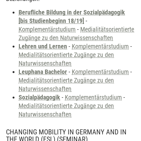
Berufliche Bildung in der Sozialpädagogik
[bis Studienbeginn 18/19]
-
Komplementärstudium
-
Medialitätsorientierte
Zugänge zu den Naturwissenschaften
Lehren und Lernen
-
Komplementärstudium
-
Medialitätsorientierte Zugänge zu den
Naturwissenschaften
Leuphana Bachelor
-
Komplementärstudium
-
Medialitätsorientierte Zugänge zu den
Naturwissenschaften
Sozialpädagogik
-
Komplementärstudium
-
Medialitätsorientierte Zugänge zu den
Naturwissenschaften
CHANGING MOBILITY IN GERMANY AND IN
THE WORLD (FSL)
(SEMINAR)