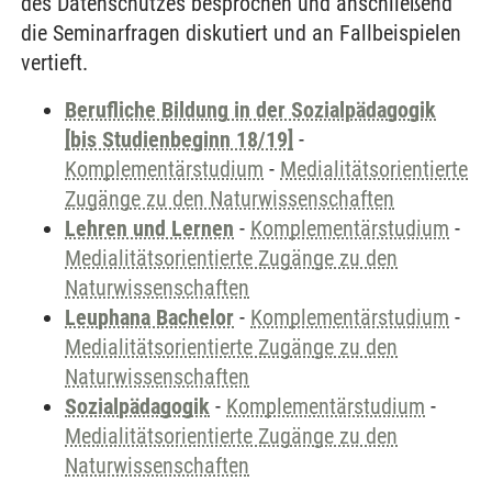
des Datenschutzes besprochen und anschließend
die Seminarfragen diskutiert und an Fallbeispielen
vertieft.
Berufliche Bildung in der Sozialpädagogik
[bis Studienbeginn 18/19]
-
Komplementärstudium
-
Medialitätsorientierte
Zugänge zu den Naturwissenschaften
Lehren und Lernen
-
Komplementärstudium
-
Medialitätsorientierte Zugänge zu den
Naturwissenschaften
Leuphana Bachelor
-
Komplementärstudium
-
Medialitätsorientierte Zugänge zu den
Naturwissenschaften
Sozialpädagogik
-
Komplementärstudium
-
Medialitätsorientierte Zugänge zu den
Naturwissenschaften