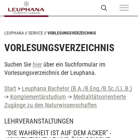
LEUPHANA
SERVICE
VORLESUNGSVERZEICHNIS
VORLESUNGSVERZEICHNIS
Suchen Sie
hier
über ein Suchformular im
Vorlesungsverzeichnis der Leuphana.
Start
>
Leuphana Bachelor (B.A./B.Eng./B.Sc./LL.B.)
->
Komplementärstudium
->
Medialitätsorientierte
Zugänge zu den Naturwissenschaften
LEHRVERANSTALTUNGEN
"DIE WAHRHEIT IST AUF DEM ACKER" -