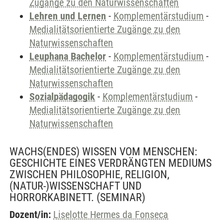
Zugänge zu den Naturwissenschaften
Lehren und Lernen
-
Komplementärstudium
-
Medialitätsorientierte Zugänge zu den
Naturwissenschaften
Leuphana Bachelor
-
Komplementärstudium
-
Medialitätsorientierte Zugänge zu den
Naturwissenschaften
Sozialpädagogik
-
Komplementärstudium
-
Medialitätsorientierte Zugänge zu den
Naturwissenschaften
WACHS(ENDES) WISSEN VOM MENSCHEN:
GESCHICHTE EINES VERDRÄNGTEN MEDIUMS
ZWISCHEN PHILOSOPHIE, RELIGION,
(NATUR-)WISSENSCHAFT UND
HORRORKABINETT.
(SEMINAR)
Dozent/in:
Liselotte Hermes da Fonseca