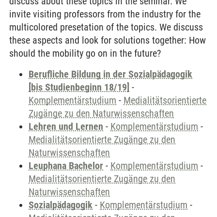
discuss about these topics in the seminar. We
invite visiting professors from the industry for the
multicolored presetation of the topics. We discuss
these aspects and look for solutions together: How
should the mobility go on in the future?
Berufliche Bildung in der Sozialpädagogik
[bis Studienbeginn 18/19]
-
Komplementärstudium
-
Medialitätsorientierte
Zugänge zu den Naturwissenschaften
Lehren und Lernen
-
Komplementärstudium
-
Medialitätsorientierte Zugänge zu den
Naturwissenschaften
Leuphana Bachelor
-
Komplementärstudium
-
Medialitätsorientierte Zugänge zu den
Naturwissenschaften
Sozialpädagogik
-
Komplementärstudium
-