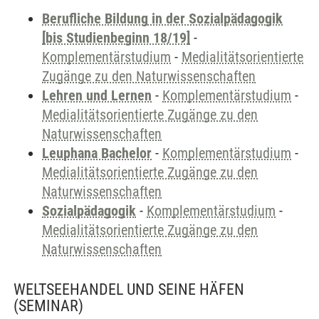
Berufliche Bildung in der Sozialpädagogik
[bis Studienbeginn 18/19]
-
Komplementärstudium
-
Medialitätsorientierte
Zugänge zu den Naturwissenschaften
Lehren und Lernen
-
Komplementärstudium
-
Medialitätsorientierte Zugänge zu den
Naturwissenschaften
Leuphana Bachelor
-
Komplementärstudium
-
Medialitätsorientierte Zugänge zu den
Naturwissenschaften
Sozialpädagogik
-
Komplementärstudium
-
Medialitätsorientierte Zugänge zu den
Naturwissenschaften
WELTSEEHANDEL UND SEINE HÄFEN
(SEMINAR)