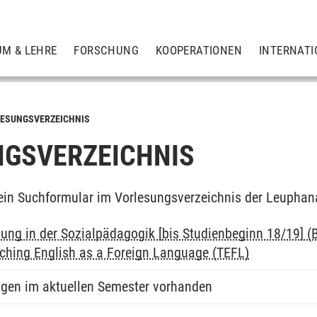
UM & LEHRE
FORSCHUNG
KOOPERATIONEN
INTERNATI
ESUNGSVERZEICHNIS
GSVERZEICHNIS
ein Suchformular im Vorlesungsverzeichnis der Leuphan
dung in der Sozialpädagogik [bis Studienbeginn 18/19] (B
aching English as a Foreign Language (TEFL)
ngen im aktuellen Semester vorhanden